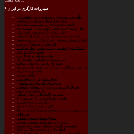
ادامه مطلب...
مبارزات کارگری در ایران:
*
مأموریت رضا پهلوی و هم‌سویی او در کشته‌سازی
چندین هزار انسان توسط رژیم اسلامی
ربات‌ها، تجدید ساختار و عقب‌نشینی اتحادیه‌ها
فیل تنومند «گروه صنعتی کفش ملی»- قسمت دوم
فیل تنومند «گروه صنعتی کفش ملی»
بیانیه شماره دوم کمیته دفاع از کارگران اعتصابی
تشکل مستقلِ محدود یا تشکل «گسترده»‌ی وابسته؟!
این یک بیانیه‌ی کارگری نیست!
آیا کافکا به‌ایران هم می‌رود تا از هفت‌تپه بازدید کند !؟
نامه‌ای برای تو رفیق
مبارزه طبقاتی و حداقل مزد
ما و سوسیال دمکراسی- قسمت اول
تجمع اول ماه می: بازخوانی مواضع
از عصیان همگانی برعلیه گرانی تا قیام انقلابی برعلیه
نظام سرمایه‌داری!؟
ائتلاف مقدس
وقتی سکه یک پول سیاه است!
دو زمین [در امر مبارزه‌ی طبقاتی]
«شوراگراییِ» خرده‌بورژوایی و اسماعیل بخشی
در مذمت قیام بی‌سر!
هفت‌تپه، تاکتیک‌ها و راستای طبقاتی
تقاضای حکم اعدام برای «جرجیس»!؟
سکۀ ضرب شدۀ فمنیسم
نکاتی درباره اعتصاب معلمان
تردستی و تاریخ، در نقد محمدرضا سوداگر و سید جواد
طباطبایی
دختران مصلوب خیابان انقلاب
«رژیم‌چنج» یا سرنگونی سوسیالیستی؟!
هفت‌تپه و پاسخی دوستانه به‌سؤال یک دوست
اتحادیه آزاد در هفت‌تپه چکار می‌کند؟
درباره‌ی جنبش 96؛ سرنگونی یا انقلاب اجتماعی!؟