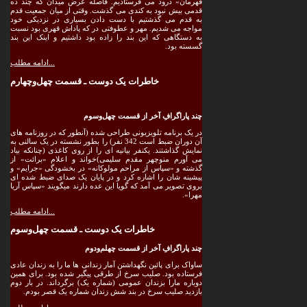
قهرمان» درود می فرستادیم. فاصله عرض میدان که چند ده
قدمی بیش نبود به کندی می گذشت. وقتی از میان جمعیت قدم
به قدم می گذشتیم با دست دادن بسیاری در نزدیکی خود
مواجه می شدیم. مهر و عطوفتی در که پاداش قهری بود نسبت
به دستگاهی که این بند را زاده بود داشتیم و اینک این بند
گسسته بود.
ادامه مطلب...
خاطرات یک دوست ـ قسمت چهل‌وچهارم
چند پاراگرافِ آخر از قسمت چهل‌وسوم
در یک برنامه تلویزیونی طراحی شده (آنطور که در روزنامه های
آن دوران ضبط است 342 نفر) را بطور نشسته در یک سالنی به
نمایش گذاشتند. یکنفر بیانیه ای را از روی کاغذی (چنانکه بیاد
می آورم منوچهر مقدم سلیمی)خواند و اعلام «برائت» از
گذشته و «سپاس از مراحم مولوکانه» در بخشودگی «جرایم» و
پیشینه شان را اشاره کرد و در پایان یک صدای ضبط شده ای
بروی تصویر می آمد که گویا این عده دارند میگویند «سپاس آریا
مهرا».
ادامه مطلب...
خاطرات یک دوست ـ قسمت چهل‌وسوم
چند پاراگرافِ آخر از قسمت چهلم‌ودوم
ساواک برای پائین نگهداشتن آمار زندانی ها ما را به زندان عادی
فرستاده بود. صلیب سرخ از طرقی پیگیر شده بود. برای همین
دوباره مارا بزندان عمومی (شماره یک) برگرداند. در بار دوم
بازدید صلیب سرخ در بند شش زندان شماره یک قصر بودم.