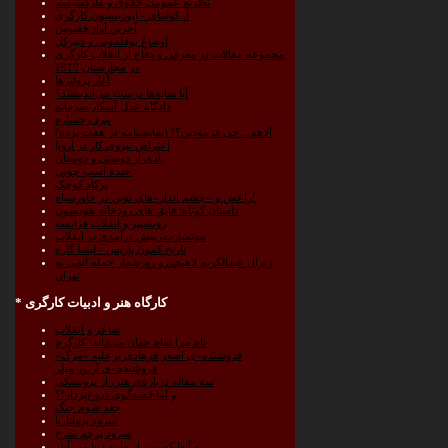
نظریه عمومی حقوق و مارکسیسم
آ. کولنتای - اپوزیسیون کارگری
آخرین آواز ققنوس
اوضاعِ بوقلمونی و دبیرکل
مجموعه مقالات در معرفی و دفاع از انقلاب کارگری
در مجارستان 1919
آغاز پرولترها
آیا سایه‌ها درست می‌اندیشند؟
دادگاه عدل آشکار سرمایه
نبرد رخساره
آلاهو... چی فرمودین؟! (نمایشنامه در هفت پرده)
اعتراض نیروی کار در اروپا
یادی از دوستی و دوستان
خندۀ اسب چوبی
پرکاد کوچک
راعش و «چشم انداز»های نوین در خاورسیاه!
داستان کوتاه: قایق های رودخانه هودسون
روبسپیر و انقلاب فرانسه
موتسارت، پیش درآمدی بر انقلاب
تاریخ کمون پاریس - لیسا گاره
ژنرال عبدالکریم لاهیجی و روزشمار حمله اتمی به
تهران
کارگاه هنر و ادبیات کارگری
*
شاعر و انقلاب
نام مرا تمام جهان می‌داند: کارگرم
«فروشنده»ی اصغر فرهادی برعلیه «مرگ
فروشنده»ی آرتور میلر
سه مقاله درباره‌ی هنر، از تروتسکی
و اما قصه‌گوی دروغ‌پرداز!؟
جغد شوم جنگ
سرود پرولتاریا
سرود پرچم سرخ
به آنها که پس از ما به دنیا می آیند