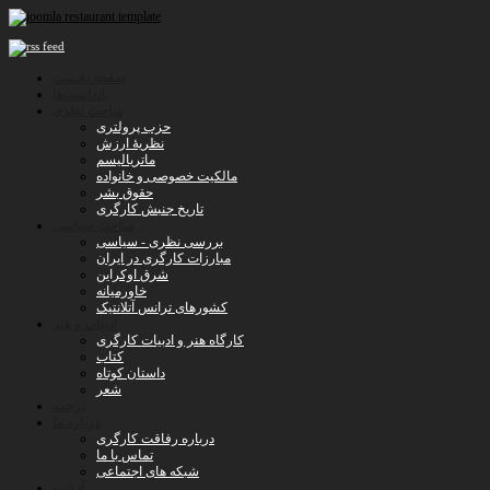
صفحه نخست
یادداشت‌ها
مباحث نظری
حزب پرولتری
نظریۀ ارزش
ماتریالیسم
مالکیت خصوصی و خانواده
حقوق بشر
تاریخ جنبش کارگری
مباحث سیاسی
بررسی نظری - سیاسی
مبارزات کارگری در ایران
شرق اوکراین
خاورمیانه
کشورهای ترانس آتلانتیک
ادبیات و هنر
کارگاه هنر و ادبیات کارگری
کتاب
داستان کوتاه
شعر
ترجمه
درباره ما
درباره رفاقت کارگری
تماس با ما
شبکه های اجتماعی
آرشیو