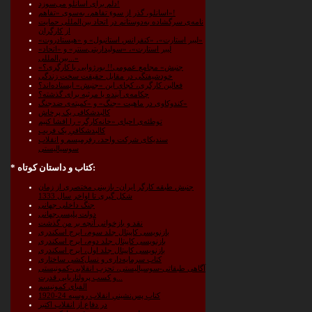
دلم برای اسانلو می‌سوزد!
اسانلو، گذر از سوءِ تفاهم، به‌سوی «تفاهم»!
نامه‌ی سرگشاده به‌دوستانم در اتحاد بین‌المللی حمایت
از کارگران
«لیبر استارت»، «کنفرانس استانبول» و «هیستادروت»
«لیبر استارت»، «سولیداریتی‌سنتر» و «اتحاد
بین‌المللی...»
«جنبش» مجامع عمومی!! بورژوایی یا کارگری؟
خودشیفتگی در مقابل حقیقت سخت زندگی
فعالین کارگری، کجای این «جنبش» ایستاده‌اند؟
چکامه‌‌ی آینده یا مرثیه برای گذشته؟
کندوکاوی در ماهیت «جنگ» و «کمیته‌ی ضدجنگ»
کالبدشکافی یک پرخاش
توطئه‌ی احیای «خانه‌کارگر» را افشا کنیم
کالبدشکافیِ یک فریب
سندیکای شرکت واحد، رفرمیسم و انقلاب
سوسیالیستی
کتاب و داستان کوتاه:
*
جنبش طبقه کارگر ایران- بازبینی مختصری از زمان
شکل گیری تا اواخر سال 1333
جنگ داخلی جهانی
دولت پلیسی‌جهانی
نقد و بازخوانى آنچه بر من گذشت
بازنویسی کاپیتال جلد سوم، ایرج اسکندری
بازنویسی کاپیتال جلد دوم، ایرج اسکندری
بازنویسی کاپیتال جلد اول، ایرج اسکندری
کتاب سرمایه‌داری و نسل‌کشی ساختاری
آگاهی طبقاتی‌-سوسیالیستی، تحزب انقلابی‌-کمونیستی
و کسب پرولتاریایی قدرت...
الفبای کمونیسم
کتابِ پس‌نشینیِ انقلاب روسیه 24-1920
در دفاع از انقلاب اکتبر