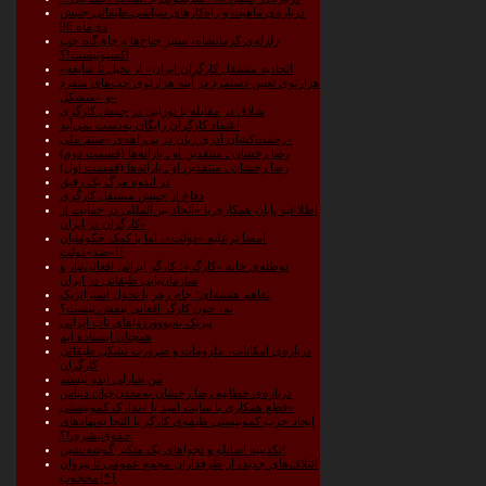
درباره‌ی ماهیت و راه‌کارهای سیاسی‌ـ‌طبقاتی جنبش
دی‌ماه 96
زلزله‌ی کرمانشاه، ستیز جناح‌ها و جای‌گاه چپِ
آکسیونیست!؟
«اتحادیه مستقل کارگران ایران» از تخیل تا شایعه
هزارتوی تعیین دستمزد در آینه هزارتوی چپ‌‌های منفرد
و «متشکل»
شلاق در مقابله با نوزایی در جنبش کارگری
اعتماد کارگران رایگان به‌دست نمی‌آید
زحمت‌کشان آذری زبان در بی‌راهه‌ی «‌ستم ملی»
رضا رخشان ـ منتقدین او ـ یارانه‌ها (قسمت دوم)
رضا رخشان ـ منتقدین او ـ یارانه‌ها (قسمت اول)
در اندوه مرگ یک رفیق
دفاع از جنبش مستقل کارگری
اطلاعیه پایان همکاری با «اتحاد بین‌المللی در حمایت از
کارگران در ایران»
امضا برعلیه «دولت»، اما با کمک حکومتیان
ضد«دولت»!!
توطئه‌ی خانه‌ «کارگر»؛ کارگر ایرانی افغانی‌تبار و
سازمان‌یابی طبقاتی در ایران
تفاهم هسته‌ای؛ جام زهر یا تحول استراتژیک
نه، خون ‌کارگر افغانی بنفش نیست؟
تبریک به‌بووورژواهای ناب ایرانی
همچنان ایستاده ایم
درباره‌ی امکانات، ملزومات و ضرورت تشکل طبقاتی
کارگران
من شارلی ابدو نیستم
درباره‌ی خطابیه رضا رخشان به‌معدن‌چیان دنباس
قطع همکاری با سایت امید یا «تدارک کمونیستی»
ایجاد حزب کمونیستی طبقه‌ی کارگر یا التجا به‌نهادهای
حقوق‌بشری!؟
تکذیبیه اسانلو و نجوا‌های یک متکبر گوشه‌نشین!
ائتلاف‌های جدید، از طرفداران مجمع عمومی تا پیروان
محجوب{*}