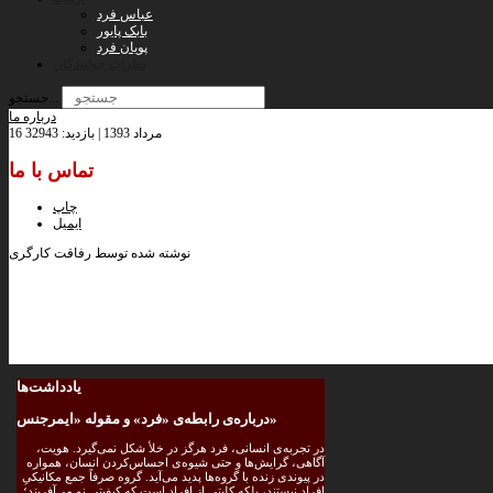
عباس فرد
بابک پایور
پویان فرد
نظرات خوانندگان
جستجو...
درباره ما
16 مرداد 1393 | بازدید: 32943
تماس با ما
چاپ
ایمیل
نوشته شده توسط رفاقت کارگری
یادداشت‌ها
درباره‌ی رابطه‌ی «فرد» و مقوله «ایمرجنس»
در تجربه‌ی انسانی، فرد هرگز در خلأ شکل نمی‌گیرد. هویت،
آگاهی، گرایش‌ها و حتی شیوه‌ی احساس‌کردن انسان، همواره
در پیوندی زنده با گروه‌ها پدید می‌آید. گروه صرفاً جمع مکانیکیِ
افراد نیستند، بلکه کلیتی از افراد است که کیفیتی نو می‌آفریند؛