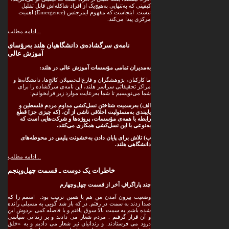
کیفیتی که به‌تنهایی به‌هیچ‌یک از افراد شاکله‌اش قابل تقلیل
نیست. اینجاست که مفهوم ایمرجنس (Emergence) اهمیت
مرکزی پیدا می‌کند.
ادامه مطلب...
نامه‌ی سرگشاده‌ی دانشگاهیان هلند به‌رؤسای
آموزش عالی
به‌مدیران تمامی مؤسسات آموزش عالی در هلند:
ما کارکنان، پژوهشگران و فارغ‌التحصیلان کالج‌ها، دانشگاه‌ها و
مراکز تحقیقاتی سراسر هلند، این نامه‌ی سرگشاده را برای
شما می‌نویسیم تا شما به‌رعایت موارد زیر فرابخوانیم:
الف) به‌رسمیت شناختن نسل‌کشی مداوم مردم فلسطین و
پایبندی به‌مسئولیت اخلاقی ناشی از آن، [که چیزی جز]
قطع
رابطه با همه‌ی مؤسسات، پروژه‌ها و شرکت‌هایی است که
به‌نوعی با این نسل‌کشی همکاری می‌کنند.
ب) تلاش برای پایان دادن به‌خشونت پلیس در محوطه‌های
دانشگاهی هلند
.
ادامه مطلب...
خاطرات یک دوست ـ قسمت چهل‌وپنجم
چند پاراگرافِ آخر از قسمت چهل‌وچهارم
وضعیت بیرون آمدن من هم با همین ترتیب بود. اسمم را که
صدا زدند به سمت در رفتم. در که باز شد گویی به مسیلی رانده
شده باشم به سمت بالا سوق یافتم و با فاصله کمی بردوش این
و آن قرار گرفتم . مردم شعار می دادند و بر زندانی سیاسی
درود می فرستادند. و زندانیان نیز شعار می دادیم و به «خلق