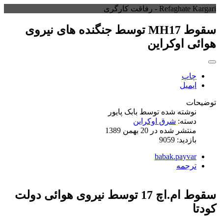
Refaghate Kargari - رفاقت کارگری
سقوط MH17 توسط جنگنده های نیروی
هوائی اوکراین
چاپ
ایمیل
توضیحات
نوشته شده توسط
بابک پایور
دسته:
شرق اوکراین
منتشر شده در 20 بهمن 1389
بازدید: 9059
babak.payvar
ترجمه
سقوط ام.اچ 17 توسط نیروی هوائی دولت
کودتا