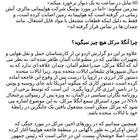
60 مایل در ساعت به یک دیوار برخورد میکند»
بیدرمن میگوید: «اما در مورد بوئینگ شرکت هواپیمایی مالزی، آتش
زمانی در گرفته است که هواپیما به زمین اصابت کرده است، و
فقط به دلیل اینکه قطعات مشتعل با مواد قابل اشتعال، مانند
چمدان ها در تماس قرار گرفته اند»
چرا آنگلا مرکل هیچ چیز نمیگوید؟
علاوه بر این دو گزارش ازدو تن از کارشناسان حمل و نقل هوایی و
تجهیزات نظامی که در مطبوعات آلمان ظاهر شده اند، به نظر می
آید که آنگلا مرکل، صدراعظم آلمان، چندان علاقه ای ندارد که به
دنبال شیپورهای تبلیغاتی ایالات متحده بدود. زیرا ایالات متحده
دستور کار انرژی در اروپا را درست پس از وقوع این فاجعه آماده
کرده است. دستور کاری که میگوید آمریکا باید جای روسیه و پوتین
را در تامین انرژی گاز اروپا بگیرد. این است که توسط برخی از
روزنامه نگاران سیاسی در آلمان، به ویژه پس از رسوائی پرجنجال
NSA در مورد استراق سمع آنگلا مرکل، به این موضوع اشاره می
شود که مرکل ممکن است مشغول یافتن یک جایگزین در رابطۀ
خود با ایالات متحده باشد.
همچنین میدانیم که در روزهای اخیر، مرکل در مورد جنگی که
ارتش اوکراین به طور ناگهانی در منطقۀ فاجعه هواپیما آغاز کرده
است، اصلا خوشحال نیست. این در حالی است که رئیس جمهور