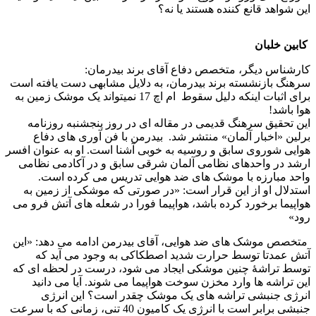
این شواهد قانع کننده هستند یا نه؟
کابین خلبان
کارشناس دیگر، متخصص دفاع آقای برند بیدرمان:
سرهنگ بازنشسته برند بیدرمان، به دلایل مشابهی دست یافته است
برای اثبات اینکه دلیل سقوط ام اچ 17 نمیتواند یک موشک زمین به
هوا باشد!
این تحقیق سرهنگ قدیمی در مقاله ای در روز پنجشنبه روزنامه
برلین «اخبار آلمان» منتشر شد. بیدرمن با فن آوری های دفاع
هوایی شوروی سابق و روسیه به خوبی آشنا است. او به عنوان افسر
ارشد در واحدهای نظامی آلمان شرقی سابق و در آکادمی نظامی
واحد مبارزه با موشک های ضد هوایی تدریس می کرده است.
استدلال او از این قرار است: «در صورتی که موشکی از زمین به
هواپیما برخورد کرده باشد، هواپیما فورا در شعله های آتش فرو می
رود»
متخصص موشک های ضد هوایی، آقای بیدرمن ادامه می دهد: «این
آتش عمدتا توسط حرارت شدید اصطکاکی به وجود می آید که
توسط تراشۀ چنین موشکی ایجاد می شود، درست در لحظه ای که
این تراشه ها وارد مخزن سوخت هواپیما می شوند. آیا می دانید
انرژی جنبشی تراشه های یک موشک چقدر است؟ این انرژی
جنبشی برابر است با انرژی یک کامیون 40 تنی، زمانی که با سرعت