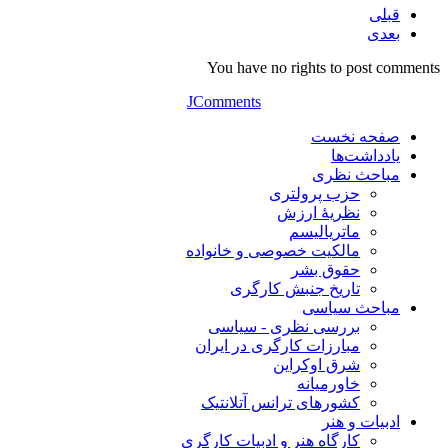
قبلی
بعدی
You have no rights to post comments
JComments
صفحه نخست
یادداشت‌ها
مباحث نظری
حزب پرولتری
نظریۀ ارزش
ماتریالیسم
مالکیت خصوصی و خانواده
حقوق بشر
تاریخ جنبش کارگری
مباحث سیاسی
بررسی نظری - سیاسی
مبارزات کارگری در ایران
شرق اوکراین
خاورمیانه
کشورهای ترانس آتلانتیک
ادبیات و هنر
کارگاه هنر و ادبیات کارگری