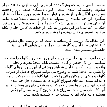
«همه ما می دانیم که بوئینگ 777 از هواپیمایی مالزی MH17 دچار
سقوط وحشتناکی شده است. اکنون دستگاه ضبط پرواز (جعبه
سیاه) در انگلستان باز شده و نوار ضبط شده مورد مطالعه قرار
میگیرد. این چه پیامدی را میتواند به دنبال داشته باشد؟ شاید پیامد
آن حتی بیشتر از آنچیزی باشد که شما مایل به پذیرفتن آن هستید.
هنگامی که شما در این تصویر به یکی از قطعات کابین خلبان نگاه
میکنید، تصویری تکان دهنده را مشاهده میکنید.
این مقاله یک بررسی کارشناسانه است که در زمینه علل سقوط
MH17 توسط خلبان و کارشناس حمل و نقل هوایی آلمانی، پیتر
هایسنکو،منتشر شده است:
در مجاورت کابین خلبان سوراخ های ورود و خروج گلوله را مشاهده
میکنیم! این یک حدس و گمان نیست، بلکه نتیجۀ تجزیه و تحلیل
واقعیت است. کابین خلبان شواهد روشنی از این سوراخ های گلوله
را نشان می دهد! شما به وضوح می توانید سوراخ حاصل از ضرب
گلوله و برخی از مکان هائی را که در آنها گلوله ها به حرکت ادامه
داده اند ببینید. لبه های سوراخ گلوله ها به سمت داخل خم شده
است، این سوراخ ها بسیار کوچکتر و به شکل دایروی هستند. کالیبر
آنها 30 میلی متر است. سوراخ های خروج گلوله بسیار کوچکتر
هستند و لبه های آنها به سمت خارج کشیده شده است.
علاوه بر این، روشن است که در سوراخ های خروج گلوله، پوسته