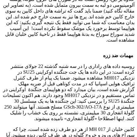
آلومینیومی دو لبه به سمت بیرون متمایل شده است. (به تصاویر این
مقاله نگاه کنید) ضمنا باید گفت که تراشه های داخل کابین به سوی
خارج کابین خم شده اند. پرچ ها نیز به سمت خارج خم شده اند. این
بدان معناست که شما می توانید فقط یک نتیجه گیری بکنید: که این
هواپیما توسط برخورد یک موشک سقوط نکرده است! این آسیب
شدید سوراخ سوراخ به بدنۀ هواپیما فقط در ناحیۀ کابین خلبان قابل
مشاهده است.
مهمات ضد زره
روسیه داده های راداری را در سه شنبه گذشته 22 جولای منتشر
کرده است: در این داده ها یک جت جنگنده اوکراینی SU25 در
نزدیکی MH017 مشاهده میشود. ضمنا یک پیام از طرف کنترل
ترافیک هوایی اسپانیا که در مدت کوتاهی قبل از ضربه مهلک
گزارش شده است، بیان میدارد که دو هواپیمای جنگندۀ اوکراینی در
تماس مستقیم و در نزدیکی MH017 وجود دارند. هم اکنون تسلیحات
جنگندۀ SU25 را بررسی کنید: این جنگنده ها به یک مسلسل 30
میلیمتری از نوع GSch-302/AO-17A مسلح هستند. آنها میتوانند 250
گلولۀ انفجاری 30 میلیمتری، نشسته بر روی یک خشاب را شلیک
کنند. اینها اصطلاحا «گلولۀ انفجاری» نامیده میشوند.
کابین خلبان از MH 017 از هر دو طرف زده شده است، چرا که
سوراخ های ورود و خروج گلوله در هر طرف کابین دیده میشود. آیا