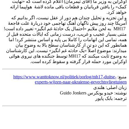
اوکراین به وزیر ما (آقای تیمرمان) اعلام کرده است که «نهایت
کمک» را یافتن قربانیان و قطعات باقی مانده لاشۀ هواپیما ارائه
خواهد کرد.
و این تجزیه و تحلیل چندان هم دور از عقل نیست، اگر بدانیم که
آمریکا چند روز پیش ناگهان آهنگ تهاجمی خود دربارۀ علت فاجعۀ
MH17 به لحن ملایم «احتمال یک حادثۀ غم انگیز» تغییر داده است!
متنی بسیار عجیب و غریب، درست زمانی که ایالات متحده قبل از
همه، تمامی این اتهامات را کاملا بی پایه و اساس منتشر کرد! اما
همانطور که این دو تن از کارشناسان سطح بالا به وضوح بیان
میدارند: موضوع اصلاً «یک حادثه غم انگیز» نیست. این کارشناسان
به وضوح ثابت میکنند که MH17 توسط جنگنده های نیروی هوائی
اوکراین مورد حمله قرار گرفته و سقوط کرده است.
منبع:
https://www.wanttoknow.nl/politiek/oorlog/mh17-duitse-
experts-wijzen-naar-ukraiense-gevechtsvliegtuigen
زبان اصلی: هلندی
نوشته: خیدو یونکرس Guido Jonkers
ترجمه: بابک پایور