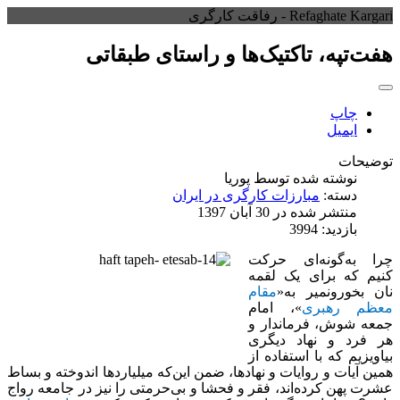
Refaghate Kargari - رفاقت کارگری
هفت‌تپه، تاکتیک‌ها و راستای طبقاتی
چاپ
ایمیل
توضیحات
نوشته شده توسط
پوریا
دسته:
مبارزات کارگری در ایران
منتشر شده در 30 آبان 1397
بازدید: 3994
چرا به‌گونه‌ای حرکت
کنیم که برای یک لقمه
نان بخورونمیر به«
مقام
معظم رهبری
»، امام
جمعه شوش، فرماندار و
هر فرد و نهاد دیگری
بیاویزیم که با استفاده از
همین آیات و روایات و نهادها، ضمن این‌که میلیاردها اندوخته و بساط
عشرت پهن کرده‌اند، فقر و فحشا و بی‌حرمتی را نیز در جامعه رواج