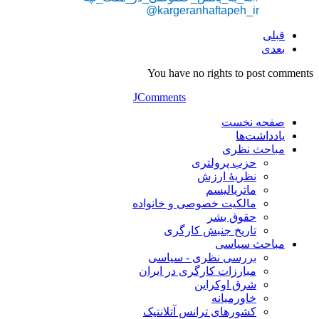
@kargeranhaftapeh_ir
قبلی
بعدی
You have no rights to post comments
JComments
صفحه نخست
یادداشت‌ها
مباحث نظری
حزب پرولتری
نظریۀ ارزش
ماتریالیسم
مالکیت خصوصی و خانواده
حقوق بشر
تاریخ جنبش کارگری
مباحث سیاسی
بررسی نظری - سیاسی
مبارزات کارگری در ایران
شرق اوکراین
خاورمیانه
کشورهای ترانس آتلانتیک