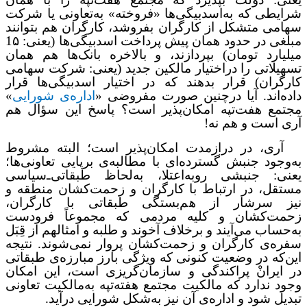
شرایطی که به‌اسدبیگی‌ها «فروخته» به‌تعاونی یا شرکت
سهامی متشکل از ‌کارگران بفروشد، کارگران هم بتوانند
مبلغی در حدود همان پیش پرداخت اسدبیگی‌ها (یعنی: 1۵
میلیارد تومان) بپردازند، و بالاخره بانک‌ها هم همان
تسهیلاتی را دراختیار مالکین جدید (یعنی: شرکت‌ سهامی
کارگران) قرار بدهند که در اختیار اسدبیگی‌ها قرار
داده‌اند. آیا درچنین صورت مفروضی «
اداره‌ی شورایی
»
مجتمع هفت‌تپه امکان‌پذیر است؟ پاسخ این سؤال هم
آری است و هم نه!
آری، در درازمدت امکان‌پذیر است؛ البته مشروط
به‌وجود جنبش گسترده‌ای با مطالبه‌ی برپایی تعاونی‌ها؛
یعنی: جنبشی روبه‌اعتلا‌، به‌لحاظ طبقاتی‌ـ‌سیاسی
مستقل، در ارتباط با کارگران و زحمت‌کشان منطقه و
نیز سرشار از هم‌بستگی طبقاتی با کارگران،
زحمت‌کشان و کلیه مردمی که مجموعاً فرودست
به‌حساب می‌آیند و برخلاف آخوند و طلبه و امثالهم از قِبَل
سفره‌ی کارگران و زحمت‌کشان پروار نمی‌شوند. نتیجه
این‌که در وضعیت کنونی که ویژگی بارز مبارزه‌ی طبقاتی
در ایرانْ
پراکندگی و سازمان‌گریزی است، این امکان
وجود ندارد که مالکیت مجتمع هفته‌تپه به‌مالکیت تعاونی
تبدیل شود و اداره‌ی آن نیز به‌شکل شورایی درآید.