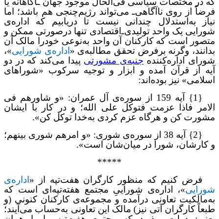
که در مختصات سیاسی فی‌الحال موجود جهان ـآ‌گاهانه یا
فرضاً از روی ناآگاهی‌ـ می‌تواند رژیم‌چنجی هم باشد؛ اما
نیاز به‌استدلال چندانی نیست تا دریابیم که اداره‌ی
شورایی یک واحد تولیدی‌ـ‌اقتصادی تنها درصورتی ممکن و
متصور است که کارکنان آن واحد به‌نوعی خودرا مالک آن
بدانند، وگرنه برفرض تحقق مطالبه‌ی «
اداره‌ی شورایی
»،
شورای اداره‌کننده
جنبه‌ی مشورتی
پیدا می‌کند که در دو
آیه از قرآن آمده و ابزار و توجیه سرکوب «شوراهای
اسلامی» نیز بوده‌اند:
{1}
آیه 159 از سوره‌ی آل عمران
:
«و شاورهم فی
الامر فاذا عزمت فتوکل علی الله؛ و در کار با ایشان
مشورت کن و هرگاه عزم کردی به‌خدا توکل کن».
{2}
آیه 38 از سوره‌ی شوری: «و امرهم شوری بینهم؛
و کارشان، شورا در میان‌شان است».
*****
فرض کنیم که منظور کارگران هفت‌تپه از «
اداره‌ی
شورایی
»، اداره‌ی شوراییِ مجتمع هفته‌تپه‌ای‌ است که
به‌مالکیت تعاونی درآمده و مجموعه‌ی کارکنان کنونی (و
طبعاً کارگران آتی نیز) مالک این تعاونی به‌حساب می‌آیند؛
یعنی: دولت بپذیرد که مجتمع هفت‌تپه را با همان