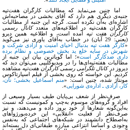
اما چنین می‌نماید که مطالبات کارگران هفت‌تپه
جنبه‌ی دیگری هم دارد که آقای بخشی در مصاحبه‌اش
اشاره‌‌ای به‌آن نکرده است. گرچه این جنبه از مطالبات
کارگران هفت‌تپه در اطلاعیه‌های متعدد
کانال رسمی
کارگران هفت تپه
آمده است، و اطلاعیه همین دیرو
(یعنی: 29 آبان) در خطاب به‌آقای یاوری نیز می‌گوید
«
کارگر هفت تپه بدنبال احیای امنیت و ازادی شرکت و
شهرش در سایه خلع ید بخش خصوصی و نظام برده
داری ضدکارگر است
»؛ اما گویاترین بیان این جنبه از
مطالبات هفته‌تپه‌ای‌ها را در ویدیوکلیپی می‌توان دید که
دیروز در
کانال تلگرامی رسمی کارگران هفت‌تپه
مشاهده
کردیم. این خواسته که روی بخشی از فیلم اسپارتاکوس
مونتاژ شده، چنین است: «
منم اسماعیل بخشی؛ نان،
کار، آزادی ـ اداره‌ی شورایی
».
صرف‌نظر از شعف بی‌پایان طیف بسیار وسیعی از
افراد و گروه‌های موسوم به‌چپ‌ و کمونیست که نسبت
به‌این‌گونه شعارها از خود بروز داده و می‌دهند، و نیز
صرف‌نظر از فعلیت «انقلابی» این خرده‌بورژواهای
به‌اصطلاح دانشمند در شبکه‌های اجتماعی که به‌نفس
وجودی و اساساً انتزاعی مبارزه‌ طبقاتی‌ای دل ‌بسته‌اند