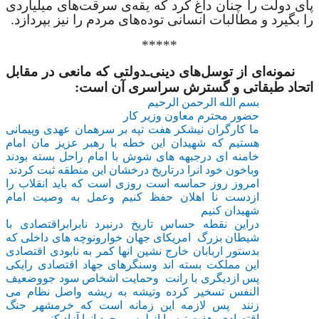
پای دولت را چنان داغ کرد که یقه‌ی سرقت‌های میلیاردی
را بگیرد و مطالبات انسانی توده‌های مردم را نیز بپردازد.
*****
نمونه‌ای از توسل‌های دینی‌ـ‌دولتی که مانعی در مقابل
اتحاد طبقاتی و گسترش سراسری آن است:
بسم الله الرحمن الرحیم
حضور محترم معاون وزیر کار
ما کارگران نیشکر هفت تپه بر سرهمان عهدی وپیمانی
هستیم که شهیدان این خطه با رهبر عزیز مان امام
خامنه ای درجبهه های شوش با امام راحل بسته بودند
وباخون خود انرا درتاریخ درخشان این منطقه ثبت کردند
امروز روز حماسه است روزی است که باید انقلاب را
ازدست نا اهلان حفظ کنیم وعمل به وصیت امام
شهیدان کنیم
دراین نقطه حساس تاریخ درنبرد نابرابراقتصادی با
شیطان بزرگ امریکای جهان خوارونوچه های داخلی که
بدستور اربابان خارج نشین انها کمر به نابودی اقتصادی
این مملکت بسته اند وسنگرهای جهاد اقتصادی رایکی
پس ازدیگری با رانت وحمایت اشخاص سود جووضعیف
النفس تسخیر کرده وتیشه به ریشه واصل نظام می
زنند پس لازمه این زمانه است که خرمشهر جنگ
اقتصادی ،هفت تپه را از لوس وجود انها آزاد کنیم