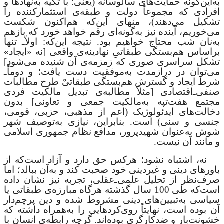
به‌این‌گونه حمایت‌های سالوسانه (یعنی: با تکیه به‌نهادها و
افرادی که مجموعاً دولت و طبقه‌ی استثمارکننده‌ را
تشکیل می‌دهند)، منهای این‌که هم‌اکنون شکست
می‌خوریم، آینده نیز به‌گونه‌ای رقم خواهد ‌خورد که بازهم
به‌نان شب محتاج خواهیم بود. نتیجه این‌که: اولاً‌ـ تنها
براساس هم‌بستگی طبقاتیِ نهادینه‌ی واقعی [نه «ایجاد»
تشکل سراسری صوری که زمزمه‌ی آن شنیده می‌شود]
می‌توان در درازمدت به‌موفقیت دست یافت؛ و دوماً‌ـ
شرط ایجاد و گسترش هم‌بستگی طبقاتی
طرح مطالبات
صنفی‌ـ‌اقتصادی [مثلاً مطالبه‌ی تبدیل مالکیت فردی
مجتمع هفت‌تپه به‌‌مالکیت جمعی و تعاونی] بدون
دخالت‌های ایدئولوژیک (اعم از مذهبی، حزبی، قومی،
جنسی و سنی) است. بنابراین، نیازی به‌توصیف شهر
شوش به‌عنوان شهیدپرور، مدافع نظام جمهوری اسلامی
و مانند آن نیست.
نه، اشتباه نشود؛ هرکس حق دارد و آزاد است‌که از
‌باورهای دینی و غیردینی خود صحبت کند و به‌آن‌ ببالد؛ اما
صرف‌نظر از تحلیل علمی‌ـ‌عقلی، تجربه نیز نشان داده
است‌که طی 100 سال گذشته هرگاه مبارزه‌ی طبقاتی یا
سیاسی به‌تبیین‌های دینی مشروط شده و دین پرچم‌دار
آن بوده است، نهایتاً روی‌کردهایی را به‌همراه داشته که
خشونت‌بار و ضدکارگری بوده‌اند. گرچه رابطه‌ی انسان با