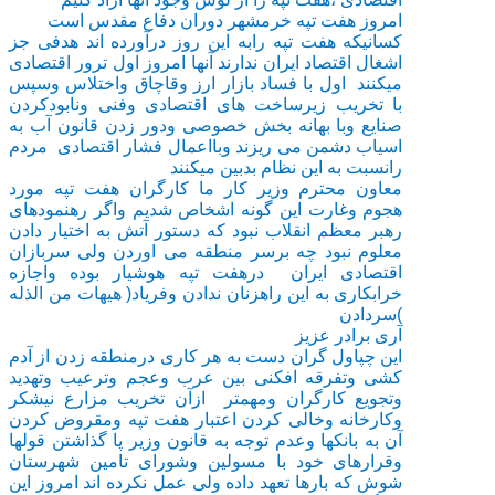
امروز هفت تپه خرمشهر دوران دفاع مقدس است
کسانیکه هفت تپه رابه این روز درآورده اند هدفی جز
اشغال اقتصاد ایران ندارند آنها امروز اول ترور اقتصادی
میکنند اول با فساد بازار ارز وقاچاق واختلاس وسپس
با تخریب زیرساخت های اقتصادی وفنی ونابودکردن
صنایع وبا بهانه بخش خصوصی ودور زدن قانون آب به
اسیاب دشمن می ریزند وبااعمال فشار اقتصادی مردم
رانسبت به این نظام بدبین میکنند
معاون محترم وزیر کار ما کارگران هفت تپه مورد
هجوم وغارت این گونه اشخاص شدیم واگر رهنمودهای
رهبر معظم انقلاب نبود که دستور آتش به اختیار دادن
معلوم نبود چه برسر منطقه می اوردن ولی سربازان
اقتصادی ایران درهفت تپه هوشیار بوده واجازه
خرابکاری به این راهزنان ندادن وفریاد( هیهات من الذله
)سردادن
آری برادر عزیز
این چپاول گران دست به هر کاری درمنطقه زدن از آدم
کشی وتفرقه افکنی بین عرب وعجم وترعیب وتهدید
وتجویع کارگران ومهمتر ازآن تخریب مزارع نیشکر
وکارخانه وخالی کردن اعتبار هفت تپه ومقروض کردن
آن به بانکها وعدم توجه به قانون وزیر پا گذاشتن قولها
وقرارهای خود با مسولین وشورای تامین شهرستان
شوش که بارها تعهد داده ولی عمل نکرده اند امروز این