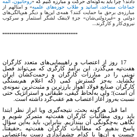
دادند؟ چرا باید به‌گونه‌ای حرکت و مبارزه کنیم که «
روحانیون، ائمه
جماعات مساجد، اساتید و طلاب حوزه‌های علمیه
» و امثالهم از
مبارزه‌‌ی برحق ما حمایت کنند؟ همه‌ی این‌ها و دیگر هم‌پالگی‌های
دولتی و «غیردولتی‌شان» جزءِ لاینفک لشگر استثمار و سرکوب
نیروی‌کار و کارگرند...
*****************************************
17 روز از اعتصاب و راهپیمایی‌های متعدد کارگران
هفت‌تپه می‌گذرد. این برآمد کارگری که می‌تواند فصل
نوینی را در مبارزات کارگران و زحمت‌کشان ایران
بگشاید، به‌جز گسترش کمی (که اعلام هم‌بستگی
کارگران
صنایع فولاد اهواز بارزترین و مثبت‌ترین نمونه‌ی
آن است)؛ ولی به‌لحاظ کیفی، طبقاتی و استراتژیک حتی
نسبت به‌روز آغاز اعتصاب هم عقب‌گرد داشته است.
اما قبل هرگونه بحث، نتیجه‌گیری ویا ابراز نظر ابتدا
باید روی مطالبات کارگران هفت‌تپه متمرکز شویم و
نگاهی به‌چگونگی آن بیندازیم. بنابراین، باید به‌این سؤال
پاسخ بدهیم که مطالبات کارگران هفت‌تپه ـ‌حقیقتاً‌ـ
چیست و آن‌ها با کدام چشم‌اندازی دست به‌اعتصابی