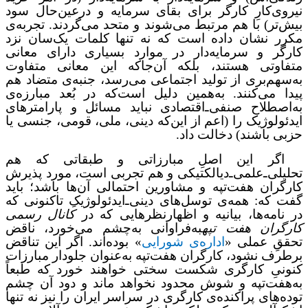
نیروی‌کارِ کارگر برای بقای سرمایه و درعین‌حال سود
بیش‌تر) با هم مرتبط می‌شوند و متحد می‌گردند. تجربه‌ی
مکرر نشان داده است که نه تنها کلمات یک‌سان نزد
کارگر و سرمایه‌دار در موارد بسیاری دارای معانی
متفاوتی هستند، بلکه آن‌جاکه این معانی متفاوت
به‌سهم‌بری از تولید اجتماعی می‌رسد، جنبه‌ی متضاد هم
پیدا می‌کنند. به‌همین دلیل است‌که در بُعد مبارزه‌ی
به‌اصطلاح صنفی‌ـ‌اقتصادی نباید مسائل و پارامترهای
ایدئولوژیک را (اعم از این‌که دینی، ملی، قومی، جنسی یا
حزبی باشند) دخالت داد.
اگر این اصلِ مبارزاتی و طبقاتی که هم
تحلیلی‌ـ‌علمی‌ـ‌دیالکتیکی و هم تجربی است، مورد پذیرش
کارگران هفت‌تپه و مشاورین احتمالی آن‌ها باشد؛ باید
گفت که: همه‌ی توسل‌های دینی‌ـ‌ایدئولوژیکِ تاکنونی که
در نامه‌ها، بیانیه و اظهارنظرهایی که در
کانال رسمی
کارگران هفت تپه
به‌فراوانی به‌چشم می‌خورد، ناقض
تحققِ عملی
«
اداره‌ی شورایی
» بوده‌اند.
اگر این تناقض
برطرف نشود، کارگران هفت‌تپه به‌عنوان جلودار مبارزات
کنونیِ کارگری شکست سختی خواهند خورد که طبعاً
به‌هفت‌تپه و شوش محدود نخواهد ماند و دود آن ‌چشم
توده‌های پراکنده‌ی کارگری در سراسر ایران را نیز نه تنها