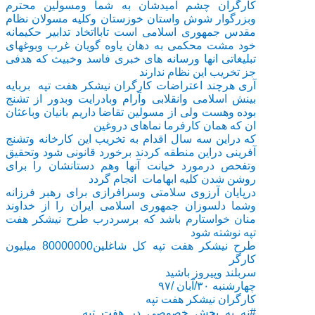
کارگران چشم امیدشان به شما ومسولین محترم
وبزرگوار شوش واستان خوزستان وکلیه مسولان نظام
مقدس جمهوری اسلامی است تابااتخاد تدابیر حکیمانه
خود مشت محکمی به دهان یاوه گویان غرب وبوغهای
تبلیغاتی انها ورسانه های خبری فاسد وخبیث که هدفی
جز تخریب این نظام ندارند
آری هرچند اعتراضات کارگران نیشکر هفت تپه بربایه
بینش اسلامی وانقلابی وآرام وبادرایت وبدور از تشنج
بوده وهست ولی از مسولین تقاضا داریم بانیان وباعثان
ان که همان کارفرما نماهای دروغین
که دراین سه سال اقدام به تخریب این کارخانه وتشنج
آفرینی دراین منطقه کردند برخورد قانونی شود وتحقیق
وتفحص درمورد خیانت آنها وهم دستانشان را برای
روشن شدن کلیه ابهامات انجام گردد
درپایان آرزوی سلامتی وسرافرازی برای رهبر فرزانه
وشما دلسوزان جمهوری اسلامی ایران را از خداوند
منان خواستارم باشد که برسردرب طرح نیشکر هفت
تپه نوشته شود
طرح نیشکر هفت تپه کل شاغلین80000000 میلیون
کارگر
سربلند وپیروز باشید
چهارشنبه ۳۰/آبان /۹۷
کارگران نیشکر هفت تپه
#
نه_به_بخش_خصوصی_در_هفت_تپه