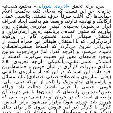
پس، برای تحقق «
اداره‌ی شورایی
» مجتمع هفت‌تپه
چاره‌ای جز این نیست که به‌جای تکیه به‌کمیتِ اعلام
حمایت‌ها (که اغلب صرفاً حرف هستند، پتانسیل عملیِ
ارگانیک و نهادینه ندارند، و بعضاً هم به‌قصد ایجاد انحراف
ابراز می‌شوند) به‌جنبه‌ی کیفی مبارزه‌ی طبقاتی روی
بیاوریم که ستون عمده‌ی برپانگهداره‌اش آرمان‌گرایی و
استقلال طبقاتی است.
نخستین گام‌ در این‌گونه
آرمان‌گرایی، که با استقلال طبقاتی نیز همراه است، از
مبارزاتی شروع می‌گردد که اصلاحاً صنفی‌ـ‌اقتصادی
نامیده می‌شود و (گرچه گذرا، اما) درچارچوب قوانین
موجود جامعه‌ای معین نیز فعلیت می‌گیرند. گذشته از
استدلال علمی‌ـ‌عقلی‌ـ‌دیالکتیکی، آن‌چه تجربه‌ی 200
ساله‌ی مبارزات کارگری در انبان خونین و حماسه‌آفرین
خود دارد، این است‌که در این بُعد از مبارزه‌ی طبقاتی
(یعنی: مبارزه‌ی به‌اصطلاح صنفی‌ـ‌اقتصادی) نباید مسائل
و پارامترهای ایدئولوژیک را (اعم از این‌که دینی، ملی،
قومی، جنسی یا حزبی باشند) دخالت داد. چراکه
تعیین‌کننده‌ترین رابطه‌ای که انسان‌ها با هم دارند، آن
رابطه‌ای است که در جریان تولید (یعنی: تهیه نانی که
هرروز باید خورده شود) برقرار می‌شود. براین اساس،
کارگر با کارگر (در امر فروش نیروی کار برای بقای
زندگی‌اش) و سرمایه‌دار با سرمایه‌دار (در امر خرید