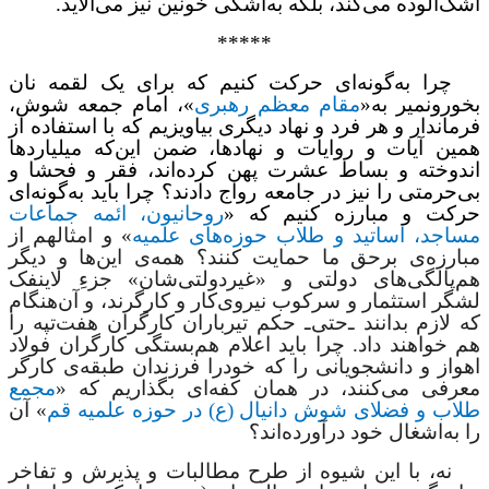
اشک‌آلوده می‌کند، بلکه به‌‌اشکی خونین نیز می‌آلاید.
*****
چرا به‌گونه‌ای حرکت کنیم که برای یک لقمه نان
بخورونمیر به«
مقام معظم رهبری
»، امام جمعه شوش،
فرماندار و هر فرد و نهاد دیگری بیاویزیم که با استفاده از
همین آیات و روایات و نهادها، ضمن این‌که میلیاردها
اندوخته و بساط عشرت پهن کرده‌اند، فقر و فحشا و
بی‌حرمتی را نیز در جامعه رواج دادند؟ چرا باید به‌گونه‌ای
حرکت و مبارزه کنیم که «
روحانیون، ائمه جماعات
مساجد، اساتید و طلاب حوزه‌های علمیه
» و امثالهم از
مبارزه‌‌ی برحق ما حمایت کنند؟ همه‌ی این‌ها و دیگر
هم‌پالگی‌های دولتی و «غیردولتی‌شان» جزءِ لاینفک
لشگر استثمار و سرکوب نیروی‌کار و کارگرند، و آن‌هنگام
که لازم بدانند ـ‌حتی‌ـ حکم تیرباران کارگران هفت‌تپه را
هم خواهند داد. چرا باید اعلام هم‌بستگی کارگران فولاد
اهواز و دانشجویانی را که خودرا فرزندان طبقه‌ی کارگر
معرفی‌ می‌کنند، در همان کفه‌ای بگذاریم که «
مجمع
طلاب و فضلای شوش دانيال (ع) در حوزه علميه قم
» آن
را به‌اشغال خود درآورده‌اند؟
نه، با این شیوه از طرح مطالبات و پذیرش و تفاخر