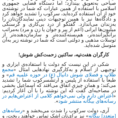
صباحی به‌تعویق بیندازد؛ اما دستگاه قضایی جمهوری
اسلامی با استفاده از همین عبارات که شما در نوشته‌ی
خود از آن استفاده کرده‌اید، ‌سرکوب را تشدید خواهد کرد
و دادگاه‌ها نیز با همین توجیهات دینی نمایندگان‌تان را
به‌زندان می‌اندازد. گفتگو از درد بی‌کاری و گرسنگی
میلیون‌ها ایرانی (اعم از پیر و جوان یا زن و مرد) به‌مراتب
برانگیزاننده‌تر، هم‌بسته‌کننده‌تر و سازمان‌دهنده‌تر از
توسلات مذهبی و دولتی است که شما در نوشته زیر به‌آن
متوسل شده‌اید.
کارگران هفت‌تپه، ساکنین زحمت‌کش شوش!
شکی در این نیست که دولت با استفاده‌ی ابزاری و
توجیهی از اسلام و به‌کارگیری نهادهایی امثال «
مجمع
طلاب و فضلای شوش دانيال (ع) در حوزه علميه قم
» و
طبعاً با استفاده از پلیس و ارتش
سرکوب شما را تشدید
می‌کند؛ و همان ‌چیزی اتفاق می‌افتد که اسماعیل بخشی
در مصاحبه‌ای گفت که این نوشته را با آن آغاز کردیم:
«
اعتراض دارم ولی نمی‌خواهم کلامی از اعتراض‌هایم در
رسانه‌‌های بیگانه منتشر شود
»
.
آری، دولت ‌سرکوب را شدت می‌بخشد و «
رسانه‌‌های
[متعدد] بیگانه
» نیز برای‌تان اشک تماس خواهند ریخت، و