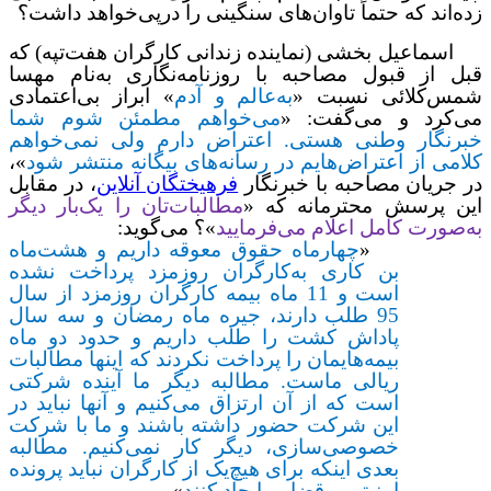
زده‌اند که حتماً تاوان‌های سنگینی را درپی‌خواهد داشت؟
اسماعیل بخشی (نماینده‌ زندانی کارگران هفت‌تپه) که
قبل از قبول مصاحبه با
روزنامه‌نگاری به‌نام مهسا
شمس‌کلائی
نسبت «
به‌عالم و آدم
» ابراز بی‌اعتمادی
می‌کرد و می‌‌گفت:
«
می‌خواهم مطمئن شوم شما
خبرنگار وطنی هستی. اعتراض دارم ولی نمی‌خواهم
کلامی از اعتراض‌هایم در رسانه‌‌های بیگانه منتشر شود
»،
در جریان مصاحبه با خبرنگار
فرهیختگان آنلاین
، در مقابل
این پرسش محترمانه که «
مطالبات‌تان را یک‌بار دیگر
به‌صورت کامل اعلام می‌فرمایید
»؟
می‌گوید:
«
چهارماه حقوق معوقه داریم و هشت‌ماه
بن کاری به‌کارگران روزمزد پرداخت نشده
است و 11 ماه بیمه کارگران روزمزد از سال
95 طلب دارند، جیره ماه رمضان و سه سال
پاداش کشت را طلب داریم و حدود دو ماه
بیمه‌هایمان را پرداخت نکردند که اینها مطالبات
ریالی ماست. مطالبه دیگر ما آینده شرکتی
است که از آن ارتزاق می‌کنیم و آنها نباید در
این شرکت حضور داشته باشند و ما با شرکت
خصوصی‌سازی، دیگر کار نمی‌کنیم. مطالبه
بعدی اینکه برای هیچ‌یک از کارگران نباید پرونده
امنیتی و قضایی ایجاد کنن
د
».