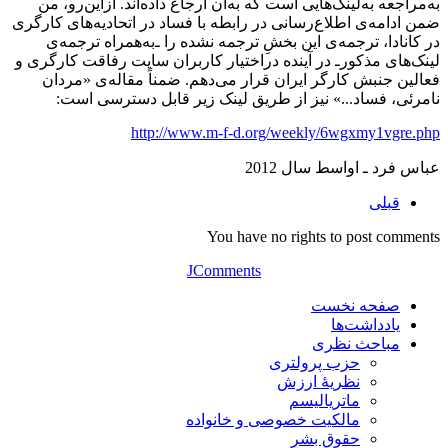
به‌‌‌‌مراجعه به‌لینک‌هایی است که به‌آن ارجاع داده‌اند. ازاین‌رو، من
ضمن ادامه‌ی اطلاع‌رسانی در رابطه با فساد در اتحادیه‌های کارگری
در کانادا، ترجمه‌ی این بخشِ ترجمه نشده‌ را ـ‌به‌همراه ترجمه‌ی
لینک‌های مذکور‌ـ در آینده دراختیار کاربران سایت رفاقت کارگری و
فعالین جنبش کارگر ایران قرار می‌دهم. ضمناً مقاله‌ی «مردان
نامرئی، فساد...» نیز از طریق لینک زیر قابل دسترسی است:
http://www.m-f-d.org/weekly/6wgxmy1vgre.php
عباس فرد ـ اواسط سال 2012
قبلی
You have no rights to post comments
JComments
صفحه نخست
یادداشت‌ها
مباحث نظری
حزب پرولتری
نظریۀ ارزش
ماتریالیسم
مالکیت خصوصی و خانواده
حقوق بشر