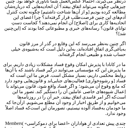
درنظر می‌گیرند، احتمالاً عکس‌العمل شما ناباوری خواهد بود. چنین
چیزهایی چگونه می‌تواند اتفاق بیفتد؟ آن اتحادیه‌هایی ‌که درباره‌شان
مطالعه کرده بودیم [و از آن‌ها شناخت داشتیم] چگونه تحت کنترل
آدم‌های این‌ چنین فرصت‌طلب قرار گرفته‌اند؟ چرا اعضای این
اتحادیه‌ها کاری برای [اصلاح] آن انجام نمی‌دهند؟ کجاست دستِ
توانای قانون؟ رسانه‌های خبری و مطبوعاتی کجا بودند که [این‌چنین
شد]؟
اگر چنین به‌نظر می‌رسد که این وقایع در گذر از مرز قانون
به‌یاغی‌گری اتفاق افتاده‌اند، به‌این دلیل است ‌که به‌شیوه‌ی خیلی
حساب شده و طبیعی انجام گرفته‌اند.
ما در کانادا با پذیرش امکان وقوع فساد مشکلات زیادی داریم. برای
ما پذیرش این ‌که مؤسساتی‌ می‌توانند درگیر فساد باشند که با آن‌ها
روابط محکمی داریم، بسیار مشکل است. فرض ما این است‌ که
فساد [و رشوه‌خواری] فعالیت‌های جنایی‌اند و قانون‌هایی وجود دارد
که مانع وقوع آن می‌شود؛ و اگر فساد واقع شود، قانون می‌تواند با
اِعمال شیوه‌های خاصی عاملین آن را دستگیر کند. تصور ما این
است‌که اگر امر فاسدی اتفاق بیفتد، خبر آن را در روزنامه‌ها
می‌خوانیم و از طریق اخبار از وجود آن مطلع می‌شویم. ازآن‌جا که
ما خودمان به‌فساد آلوده نیستیم، تصورمان این است‌که فساد اصلاً
وجود ندارد.
چندی پیش تعدادی از هواداران «اعضا برای دموکراسی»
(
Members