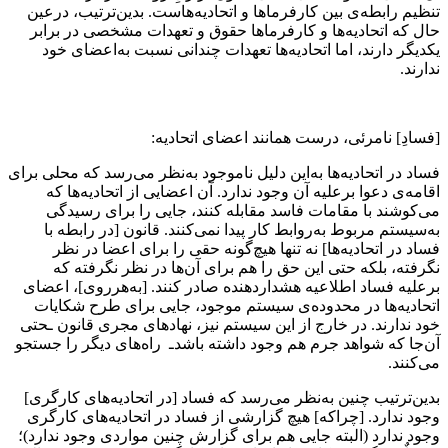
تنظیم رابطه‌ی بین کارفرماها و اتحادیه‌هاست. بدین‌ترتیب، درعین
حال که اتحادیه‌ها و کارفرماها حقوق و تعهدات مشخصی در برابر
یکدیگر دارند، اما اتحادیه‌ها تعهدات چندانی نسبت به‌اعضای خود
ندارند.
[فسادِ] نامرئی، درست همانند اعضای اتحادیه:
فساد در اتحادیه‌ها به‌این دلیل ناموجود به‌نظر می‌رسد که محلی برای
اقامه‌ی دعوا برعلیه آن وجود ندارد. آن اعضایی از اتحادیه‌ها که
می‌‌کوشند با مقامات فاسد مقابله کنند، جایی را برای رسیدگی
به‌سیستم مربوط به‌روابط کار پیدا نمی‌کنند. قانون [در رابطه با
فساد در اتحادیه‌ها] نه تنها هیچ‌گونه حقی را برای اعضا در نظر
نگرفته، بلکه حتی این حق را هم برای ‌آن‌ها در نظر نگرفته که
برعلیه فساد اطلاعیه هشداردهنده صادر کنند. [به‌هرروی]، اعضای
اتحادیه‌ها در محدوده‌ی سیستم موجود، جایی برای طرح شکایات
خود ندارند. در خارج از این سیستم نیز، نهادهای مجری قانون ـحتی
آن‌جا که شواهد جرم هم وجود داشته باشد‌ـ ‌راه‌های دیگر را جستجو
می‌کنند.
بدین‌ترتیب چنین به‌نظر می‌رسد که فساد [در اتحادیه‌های کارگری]
وجود ندارد. [چراکه] هیچ‌ گزارشی از فساد در اتحادیه‌های کارگری
وجود ندارد (البته جایی هم برای گزارش چنین مواردی وجود ندارد)؛