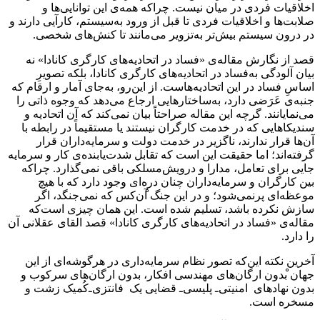
اخلاقیات فردی در میان نیست. چراکه همه‌ی این‌ توانایی‌ها و
صلابت‌ها و اخلاقیات فردی تا قبل از ورود به‌سیستم، کارآیی دارند و
در درون سیستم بیش‌تر به‌‌تزویر می‌مانند تا کنش‌های شخصی.
قصد از نگارش مقاله‌ی «فساد در اتحادیه‌های کارگری کانادا» نه
بیان آلودگی به‌فساد در اتحادیه‌های کارگری کانادا، بلکه تصویرِ
اساسِ فساد در این اتحادیه‌هاست. از این‌رو، به‌جای آمار و ارقام که
جنبه‌ی عَرَضی دارد، به‌ساختارهایی ارجاع می‌دهد که وجوه ذاتی را
می‌نمایانند. گرچه این مقاله صراحتاً بیان نمی‌کند که آن اتحادیه‌ و
سندیکاهایی ‌که در خدمت کارگران نیستند یا مستقیماً در رابطه با
آن‌ها قرار ندارند، ناگزیر در خدمت دولت و سرمایه‌داران قرار
گرفته‌اند؛ اما حقیقت این است که تقابل شدت‌یابنده‌ی کار و سرمایه
جایی برای تعامل، مدارا و درویش‌مسلکی باقی نمی‌گذارد. چراکه
بین کارگران و سرمایه‌داران چنان دره‌ای وجود دارد که با هیچ
موعظه‌ای پرنمی‌شود؛ و در این جنگ̊ آن‌کس که نمی‌جنگد، اگر
سازش نکرده باشد، تسلیم شده است. این همان چیزی است‌که
مقاله‌ی «فساد در اتحادیه‌های کارگری کانادا» قصد القای عقلانی آن
را دارد.
آخرین نکته این‌که تصور نظام سرمایه‌داری در هرگوشه‌ای از این
جهان̊ بدون ارگان‌های مهندسی افکار، بدون ارگان‌های سرکوب و
بدون نهادهای امنیتی‌ـ ‌پلیسی‌ـ قضایی یک فانتزی‌ـ‌کُمیک زشت و
مسخره است.