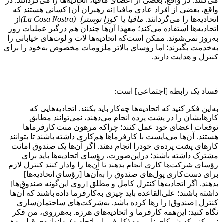
می‌‌کنند. در واقع، بعضی از اعضای مافیا، اتحادیه‌ها را می‌گردانند. در
واقع، بعضی از افراد عادی مافیا [نه رهبران آن] کسانی هستند که
اتحادیه‌ها را می‌گردانند.
مافیا
یا
کوزا نوسترا
(
La Cosa Nostra
)
از
اتحادیه‌ها استفاده می‌کند؛ معهذا آن‌ها چندان هم درگیر عملیات روز
به‌روز نمی‌شوند. ممکن است‌که اتحادیه‌ها لات و لوت‌های خیابانی را
به‌خدمت بگیرند؛ اما رؤسای بالاتر ملزومات مخصوص به‌خود را برای
کنترل و هدایت دارند.
فساد یک رابطه [اجتماعی] است:
به‌این فکر کنید که اتحادیه‌ها چه‌کار باید بکنند. اتحادیه‌هایی که
کارهایشان را در پشت پرده انجام می‌دهند، نمی‌توانند مطابق
توقعات اعضای خود عمل کنند؛ چراکه مرهون منت کارفرماها
هستند. آن‌ها می‌بایست با کارفرما‌ها هم‌کاری داشته باشند تا بتوانند
کارهای پشت پرده‌ی خودرا انجام دهند. اگر آن‌ها یک صندوق امانت
مشترک داشته باشند؛ دراین‌صورت، رؤسای اتحادیه‌ها باید برای
رؤسای شرکت‌ها کاری انجام بدهند تا آ‌ن‌ها را وادار کنند کنترل لازم
برای دست‌کاری پول‌های صندوق را به‌آن‌ها [رؤسای اتحادیه‌ها]
بدهند. اگر اتحادیه‌‌ها کنترل کامل و مطلق [روی این‌گونه صندوق‌ها]
داشته باشند؛ علی‌القاعده باید چیزی به‌کارفرما داده باشند که آن‌ها
کنترل [صندوق] را رها کرده باشد. به‌شرکت‌های ساحتمان‌سازی
نگاه کنید: این‌همه کارفرما و اتحادیه‌های هرزه. به‌هرروی، من فکر
نمی‌کنم که شرکای نامبرده (کارفرما و اتحادیه) به‌اندازه‌ی قبل به‌هم