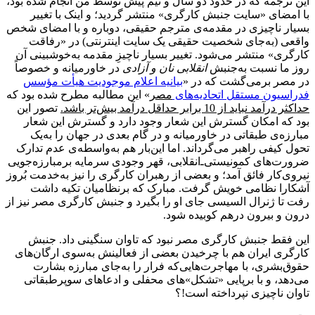
این ترجمه که در حدود دو سال و نیم پیش توسط من انجام شده بود،
با امضای «سایت جنبش کارگری» منتشر گردید؛ و اینک با تغییر
بسیار ناچیزی در مقدمه‌ی مترجم حقیقی، دوباره و با امضای شخص
واقعی (به‌جای شخصیت حقیقی یک سایت اینترنتی) در «رفاقت
کارگری» منتشر می‌شود. تغییر بسیار ناچیزِ مقدمه به‌خوشبینی آن
روز ما نسبت به‌جنبش
انقلابی نان و آزادی
در خاورمیانه و خصوصاً
در مصر برمی‌گشت که در «
بیانیه اعلام موجودیت هیأت مؤسس
فدراسیون مستقل اتحادیه‌های
مصر
» این مطالبه مطرح شده بود که
حداکثر درآمد نباید از 10 برابر حداقل درآمد بیش‌تر باشد.
تصور این
بود که امکان گسترش این شعار وجود دارد و گسترش این شعار
مبارزه‌ی طبقاتی در خاورمیانه و در گام بعدی در جهان را به‌یک
تحول کیفی راهبر می‌گرداند. اما این‌بار هم به‌واسطه‌ی عدم تدارک
ضرورت‌های کمونیستی‌ـ‌‌انقلابی، قهر وجودی سرمایه برمبارزه‌جویی
نیروی‌کار فائق آمد؛ و بعضی از رهبران کارگری را نیز به‌خدمت بُروز
آشکارا نظامی خویش گرفت. مبارک که برنظامیان تکیه داشت
رفت تا ژنرال السیسی جای او را بگیرد و جنبش کارگری مصر نیز از
درون و بیرون درهم کوبیده شود.
این فقط جنبش کارگری مصر نبود که تاوان سنگینی داد. جنبش
کارگری ایران هم با چرخیدن بعضی از فعالینش به‌سوی ارگان‌های
حقوق‌بشری، با مهاجرت‌هایی‌که فرار را به‌جای مبارزه بشارت
می‌دهد، و با برپایی «تشکل»‌های محفلی و ادعاهای سوپرطبقاتی
تاوان ناچیزی نپرداخته است!؟