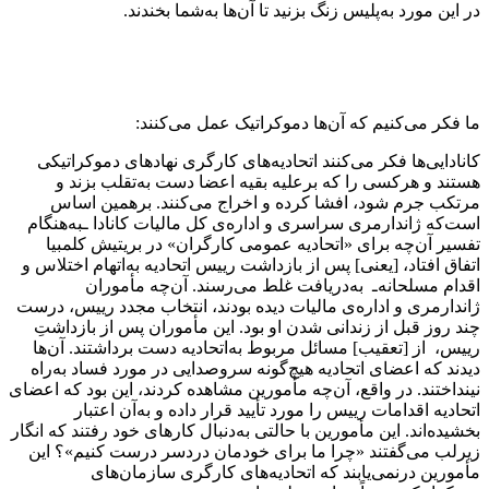
در این مورد به‌پلیس زنگ بزنید تا آن‌ها به‌شما بخندند.
ما فکر می‌کنیم که آن‌ها دموکراتیک عمل می‌کنند:
کانادایی‌ها فکر می‌کنند اتحادیه‌های کارگری نهادهای دموکراتیکی
هستند و هرکسی را که برعلیه بقیه اعضا دست به‌‌تقلب بزند و
مرتکب جرم شود، افشا کرده و اخراج می‌کنند. برهمین اساس
است‌که ژاندارمری سراسری و اداره‌ی کل مالیات کانادا ـبه‌هنگام
تفسیر آن‌چه برای «اتحادیه عمومی کارگران» در بریتیش کلمبیا
اتفاق افتاد، [‌یعنی] پس از بازداشت رییس اتحادیه به‌‌اتهام اختلاس و
اقدام مسلحانه‌‌ـ به‌دریافت غلط می‌رسند. آن‌چه مأموران
ژاندارمری و اداره‌ی مالیات دیده بودند، انتخاب مجدد رییس، درست
چند روز قبل از زندانی شدن او بود. این مأموران پس از بازداشتِ
رییس، از [تعقیب] مسائل مربوط به‌اتحادیه دست برداشتند. آن‌ها
دیدند که اعضای اتحادیه هیچ‌گونه سروصدایی در مورد فساد به‌راه
نینداختند. در واقع، آن‌چه مأمورین مشاهده کردند، این بود که اعضای
اتحادیه ‌اقدامات رییس را مورد تأیید قرار داده و به‌آن اعتبار
‌‌بخشیده‌اند. این مأمورین با حالتی به‌دنبال کارهای خود رفتند که انگار
زیرلب می‌گفتند «چرا ما برای خودمان دردسر درست کنیم»؟ این
مأمورین درنمی‌یابند که اتحادیه‌های کارگری سازمان‌های