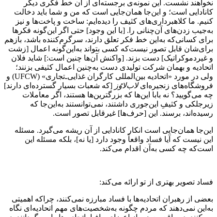
نخواهند نشست. این نمونه‌ی برجسته‌ای از آن خط فکری دیگر
کانادایی است؛ و این‌جا همان‌جایی است که من و شما باید دخالت
کنیم. ما کلاهبرداری‌های کثیف را دیده‌ایم: ساخت و پاخت‌ها و نیز
به‌جیب زدن‌های آن‌چنانی را. [با این وجود] حتی اگر این‌گونه فکرها
برای کسانی‌که به‌این خط فکر تعلق دارند، سرگرم‌کننده باشد، بازهم
برای‌شان قابل تصور نیست‌که کسی بتواند به‌این‌گونه اعمال [زشت
و غیردموکراتیک] دست بزند. [واکنش آن‌ها چنین است‌:] شاید فلان
اتحادیه و بهمان شرکت تولیدی دست به‌چنین اعمال کثیفی بزنند؛
ولی در مورد «اتحادیه ‌بین‌المللی کارگران غذایی‌ـ‌تجاری» (
UFCW
) و
فروشگاه‌های زنجیره‌ای
لاب‌لاوُز
[که شعبات بسیار گسترده‌ای دارند]
چه می‌گویید؟ نه بابا این‌ها که بزرگترین‌ها هستند، اگر معاملات
زیرجلکی و کثیفِ این‌جوری داشتند، نمی‌توانستند به‌این‌جا که
رسیده‌اند، برسند. این [حرف‌ها] غیرقابل تصور است.
این‌جا همان‌جایی است انکار کانادایی از آن ریشه می‌گیرد. مسئله
این نیست که آیا فساد واقعاً وجود دارد [یا نه]، بلکه مسئله این
است‌که چه کسی به‌آن اقدام می‌کند.
فساد تصویر بهتری از تو ارائه می‌کند:
بعضی از رهبران اتحادیه‌ها با فساد مبارزه نمی‌کنند، چراکه اهمیتی
به‌این نمی‌دهند که مردم چگونه به‌شخصیت‌های مهم اتحادیه‌ای نگاه