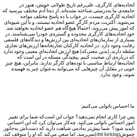
اتحادیه‌های کارگری، علی‌رغم تاریخ طولانی خویش، هنوز در
جامعه‌ی ما به‌درستی شناخته نشده‌اند. از ده‌تا آدم مختلف بپرسید که
اتحادیه کارگری چیست، در جواب با ده پاسخ مختلف مواجه
می‌شوید. اکثریت مردم کارگر عضو ‌اتحادیه‌ نیستند، و با این شیوه‌ای
که امور پیش می‌روند، احتمالاً هیچ‌گاه هم ‌عضو ‌اتحادیه نخواهند شد.
خودِ اتحادیه‌های کارگری محدوده و گستره‌ی خودرا نمی‌شناسند. در
بسیاری از سازمان‌های اتحادیه‌ای بین ارزش‌ها و دید‌گاه‌های فلسفی
رقابت وجود دارد. در اتحادیه‌ کارکنان تجارتخانه‌ها ارزش‌های تجاری
سلطه دارند، [بدین معنی‌که] هیچ ارزش اتحادیه‌ایِ معینی وجود ندارد
که درباره‌ی آن صحبت کنیم. پیچیدگی مسئله در این است که
اتحادیه‌ها ارتباط مناسبی با توده‌های کارگر ندارند. بنابراین، هیچ چیزِ
خوبی در مقابل آن چیزهایی که می‌توانند به‌عنوان چیز بد فهمیده
شوند، وجود ندارد.
ما احساس ناتوانی می‌کنیم:
پس چرا کاری انجام نمی‌دهید؟ جواب این است‌که شما برای تغییر
امور احساس ناتوانی می‌کنید. چه‌کار می‌توان کرد که این احساس
ناپدید شود؟ شما بیش‌تر به‌آدمی شباهت دارید که دست‌اش به‌جانور
چموش(
shit kicking
)نمی‌رسد، اما سعی می‌کند که او را متوقف کند.