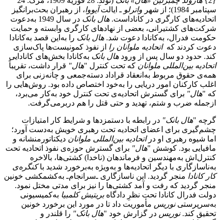
{2}
هارولد چمبرلین «هال» بانک
(تولد: 28 فوریه 1909، مرگ: 24
سپتامبر 1984)؛ از شهر
واترلو
ـ ایالت
آیووا
، از رهبران بحث‌برانگیز
اتحادیه‌های کارگری در کاناداست.
هال بانک
در سال 1949 به‌دعوت
شرکت‌های کشتیرانی، بعضی از نهادهای کارگری وابسته و حمایت
حکومت فدرال، به‌کانادا دعوت شد.
هال بانک
را به‌این قصد به‌کانادا
دعوت کردند که
اتحادیه ملوانان را
از نفوذ کمونیست‌ها پاک‌سازی
کند. حدود دو سال پس از ورود
هال ‌بانک
به‌کانادا بخش‌های کانادایی
اتحادیه بین‌المللی ملوانان
که تحت کنترل "
هال"
قرار داشت، تقریباً
همه‌ی حقوق مربوط به‌انعقاد قراداد دسته‌جمعی و چانه‌زنی برای
اغلب کارکنان امور دریایی را به‌خود اختصاص داده بود. روش‌هایی را
که "
هال"
برای گسترش اتحادیه‌ی تحت کنترل خود به‌کار می‌برد،
ازجمله ضرب و شتم، تهدید و حتی قتل را هم دربرمی‌گرفت.
گرچه "
هال بانک"
در رابطه با دستمزدها و شرایط کار امتیازات
چشم‌گیری برای اعضای اتحادیه تحت رهبری خویش به‌دست آورد؛
اما شیوه رهبری او در
اتحادیه بین‌المللی ملوانان
دیکتاتورمنشانه و
مافیایی بود. کوشش "
هال"
برای گسترش حوزه‌ی نفوذ اتحادیه تحت
کنترل‌اش به‌مهندسین و فرماندهان (ناخدا) کشتی‌ها، بالاخره
به‌ناسازگاری با دیگر اتحادیه‌ها ‌و به‌ویژه به‌برخورد شدید با
کنگره‌ی
کار کانادا
منجر گردید. این ناسازگاری ـ‌سرانجام‌‌ـ به‌کشمکشی خونین
منجر گردید که رفت و آمد کشتی‌ها را نیز برای مدتی مختل نمود.
دولت فدرال کانادا تحت نظرِ دادگاه
بریتیش کلمبیا
به‌کمیسیونی
به‌سرپرستی
نوریس
مأموریت داد تا در مورد این برخورد خونین
تحقیق کند.
نوریس
در گزارش خود "
هال بانک"
را قلندر و