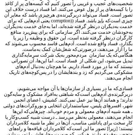
‌شخصیت‌های عجیب و غریبی را تصور کنیم که کیسه‌های پر از کاغذ
را با کیسه‌های پر از پول عوض می‌کنند. اما فساد درست خلاف این
تصور است. فساد می‌تواند دربرگیرنده‌ی هر
چیزی
باشد که مغایر آن
چیزی است‌که
باید
باشد. فساد (
corruption)
یعنی‌ آدم‌هایی که برای
خدمت به‌دیگران درنظر گرفته شده‌اند، اما به‌جای خدمت به‌دیگران،
به‌خودشان خدمت ‌‌می‌کنند. اگر سازمانی که برای پیش‌برد منافع
کارگران درنظر گرفته شده است، این حقوق و وظیفه را زیر پا
بگذارد، فساد واقع شده است. آدم‌هایی فاسد محسوب می‌شوند که
ما را آزار می‌دهند، درصورتی‌که شغل‌شان کمک به‌ماست.
هنگامی‌که یک سازمان مردم‌‌محور به‌یک شرکت سرمایه‌گذاری
تبدیل می‌شود، این ‌شکلی از فساد است. اما این‌ها، آن تصوراتی
نیستند که ما در مورد فساد داریم. ما هم‌چنان به‌دنبال آدم‌های
مشکوکی می‌گردیم که زد و بندهایشان را در پس‌کوچه‌های تاریک
انجام می‌دهند.
فسادی‌که ما در بسیاری از سازمان‌ها با آن مواجه می‌شویم،
دربرگیرنده‌ی آدم‌هایی است‌که شباهتی به‌افراد مشکوک و سایه‌گون
ندارند؛ و همانند آن‌ها نیز عمل نمی‌کنند. کشیش، اعضای انجمن
شهر، افسرهای پلیس، سیاستمداران انتخابی و بوروکرات‌های دولتی
ـ‌ همه شبیه آدم‌های معمولی و مردم خوب‌اند. چیزهایی‌که این‌ها
انجام می‌دهند، معمولی به‌نظر می‌رسد ـ درست شبیه کسب‌وکار یا
کارِ سخت برای پاداشی مناسب. آن‌ها در نظر ما شبیه کلاه‌برداران
نیستند؛ [زیرا] تصور ما این است‌که کلاه‌برداران قیافه‌ها و راه‌های
منحصر به‌فردی دارند. هرکس که صورت مخارج‌اش را نمی‌پردازد،