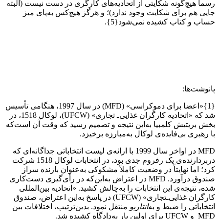
رسماٌ هیچ‌گونه شکایتی از اتحادیه‌های کارگری در دست نیست (البته
جایی هم برای شکایت وجود ندارد)؛ و هرگز هیچ‌کس به‌پای میز
حساب و کتاب کشیده نمی‌شود{5}.
پانوشت‌ها:
{1}«اعضا برای دموکراسی» (MFD) در سال 1997، هنگامی تأسیس
شد که «اتحادیه کارگران غذایی‌ـ‌ تجاری» (
UFCW
)، لوکال 1518، در
بخش بریتیش کلمبیا به‌این نتیجه و تصمیم رسید که وقت آن است‌که
با رهبری بی‌فایده‌ی لوکال به‌مبارزه برخیزد.
MFD در اواخر سال 1999 با ارائه‌ی لیست انتخاباتی جداگانه‌ای که
دربردارنده‌ی یک رفروم جدی بود، در انتخابات لوکال 1518 شرکت
کرد؛ اما نهایتاً در وضعیت کاملاً مشکوکی به‌عنوان بازنده سراز
صندوق درآورد. MFD در اعتراض به‌این‌که در رأی‌‌گیری دست‌کاری
شده، نتیجه‌ی این انتخابات را به‌چالش کشید. «اتحادیه ‌بین‌المللی
کارگران غذایی‌ـ‌تجاری» (
UFCW
) در پاسخ به‌این اعتراض، صندوق
انتخاباتی را ضبط و به
‌‌انتاریو
منتقل نمود. بدین‌ترتیب، اختلافات بین
MFD و
UFCW
برای اولین بار به‌دادگاه کشیده شد.