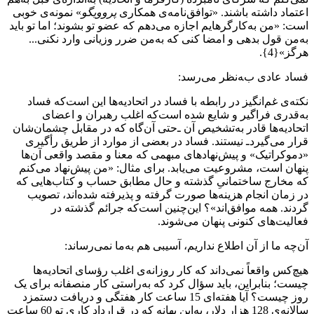
اعتماد داشته باشند. «توافق‌نامه‌ی همکاری
پروویگو
» نمونه‌ی خوبی
است: «من به‌‌کارگرهایم اجازه می‌دهم که عضو تو بشوند؛ اما تو باید
به‌من قول بدهی و امضا کنی که به‌من ضرر وزیانی وارد نکنی...
هرگز»{4}.
فساد عادی به‌نظر می‌رسد:
نکته‌ی غم‌انگیز در رابطه با فساد در اتحادیه‌ها این است‌که فساد
به‌قدری فراگیر و شایع شده است‌که اغلب رهبران و اعضای
اتحادیه‌ها قادر به‌تشخیص آن ـ‌حتی آن‌گاه که در مقابل چشمان‌شان
قرار می‌گیرد‌ـ نیستند. فساد در بعضی از موارد از طریق رأگیری
«دموکراتیک» و پیش‌نهادهای مبهمی که معنا و مقصد واقعی آن‌ها
پنهان است، مشروعیت می‌یابد. برای مثال: «من پیش‌نهاد می‌کنم
که مخارج ساختمانیِ گذشته و حال مطابق حساب و کتاب‌هایی که
در زمان انجام هزینه‌ها صورت گرفته و پذیرفته شده‌اند، تصویب
گردند. همه موافق‌اند»؟ این‌چنین است‌که جرائم گذشته در
فعالیت‌های کنونی پنهان می‌شوند.
آن‌چه ما از آن اطلاع نداریم، آسیبی هم به‌ما نمی‌رساند:
هیچ‌کس واقعاً نمی‌داند که کار روزانه‌ی اغلب رؤسای اتحادیه‌ها
چیست؛ بنابراین، باید سؤال کرد که به‌راستی کار منصفانه برای یک
روز چیست؟ آیا هفته‌ای 15 ساعت کار هفتگی و دریافت دستمزد
سالانه‌ی 128 هزار دلار، به‌این بهانه که در قرارداد کاری تو 60 ساعت