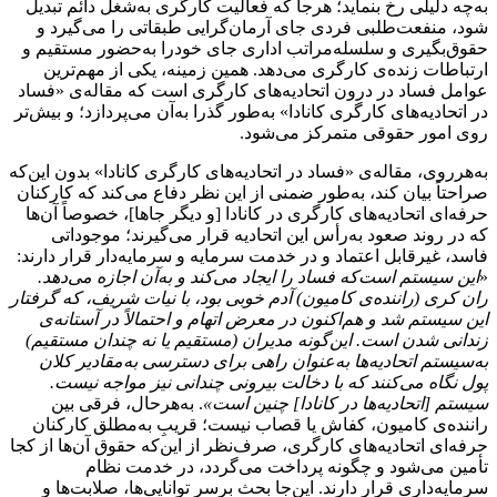
به‌چه دلیلی رخ بنماید؛ هرجا که فعالیت کارگری به‌شغل دائم تبدیل
شود، منفعت‌طلبی فردی جای آرمان‌گرایی طبقاتی را می‌گیرد و
حقوق‌بگیری و سلسله‌مراتب اداری جای خودرا به‌حضور مستقیم و
ارتباطات زنده‌ی کارگری می‌دهد. همین زمینه، یکی از مهم‌ترین
عوامل فساد در درون اتحادیه‌های کارگری است که مقاله‌ی «فساد
در اتحادیه‌های کارگری کانادا» به‌طور گذرا به‌آن می‌پردازد؛ و بیش‌تر
روی امور حقوقی متمرکز می‌شود.
به‌هرروی، مقاله‌ی «فساد در اتحادیه‌های کارگری کانادا» بدون این‌که
صراحتاً بیان کند، به‌طور ضمنی از این نظر دفاع می‌کند که کارکنان
حرفه‌ای اتحادیه‌های کارگری در کانادا [و دیگر جاها]، خصوصاً آن‌ها
که در روند صعود به‌رأس این اتحادیه قرار می‌گیرند؛ موجوداتی
فاسد، غیرقابل اعتماد و در خدمت سرمایه و سرمایه‌دار قرار دارند:
«
این سیستم است‌که فساد را ایجاد می‌کند و به‌آن اجازه می‌دهد.
ران کری (راننده‌ی کامیون) آدم خوبی بود، با نیات شریف، که گرفتار
این سیستم شد و هم‌اکنون در معرض اتهام و احتمالاً در آستانه‌ی
زندانی شدن است. این‌گونه مدیران (مستقیم یا نه چندان مستقیم)
به‌سیستم اتحادیه‌ها به‌عنوان راهی برای دسترسی به‌مقادیر کلان
پول نگاه می‌کنند که با دخالت بیرونی چندانی نیز مواجه نیست.
سیستم [اتحادیه‌ها در کانادا] چنین است»
. به‌هرحال، فرقی بین
راننده‌ی کامیون، کفاش یا قصاب نیست؛ قریبِ به‌مطلق کارکنان
حرفه‌ای اتحادیه‌های کارگری، صرف‌نظر از این‌که حقوق آن‌ها از کجا
تأمین می‌شود و چگونه پرداخت می‌گردد، در خدمت نظام
سرمایه‌داری قرار دارند. این‌جا بحث برسر توانایی‌ها، صلابت‌ها و