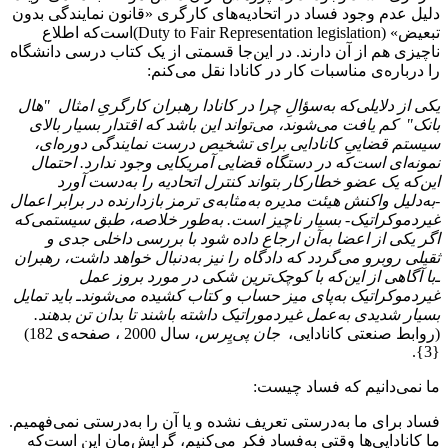
دلیل عدم وجود فساد در اتحادیه‌‌های کارگری «قانون نمایندگی بدون
تبعیض» (
Duty to Fair Representation legislation
)است‌که اطلاع
ناچیزی هم از آن دارند. در این‌جا قسمتی از یک کتاب درسی دانشگاه
را درباره‌ی مناسبات کار در کانادا نقل می‌کنم:
یکی از دلایلی‌که به‌سؤالِ چرا در کانادا رهبران کارگریِ امثال "هال
بانک" کم یافت می‌شوند، می‌تواند این باشد که اقتدار بسیار بالای
سیستم قضاییِ کانادایی برای تشخیص درست نمایندگی دوره‌ای،
نمونه‌ای است‌که در دستگاه قضایی آمریکایی وجود ندارد. احتمال
این‌که یک عضو خطارکار بتواند کنترل اتحادیه را به‌دست آورد
-به‌دلیل واکنش هیئت مدیره به‌مثابه‌ی ترمز بازدارنده در برابر اعمال
غیردموکراتیک- بسیار ناچیز است. به‌طور خلاصه، طبق سیستمی‌که
اگر یکی از اعضا به‌‌آن ارجاع داده شود با بررسی داخلی جدی و
ثقیلی روبرو می‌‌گردد که دادگاه را نیز به‌دنبال خواهد داشت، رهبران
ـ‌با آگاهی از این‌که با کوچک‌ترین شکی در مورد بروز عمل
غیردموکراتیک به‌پای ‌میز حساب و کتاب کشیده می‌شوند‌ـ باید تمایل
بسیار شدیدی به‌‌عمل غیردموراتیک داشته باشند تا بدان تن بدهند.
(روابط صنعتی کانادایی،
جان پی‌یِرس
، سال 2000 ، صفحه‌ی 182)
{3}.
ما نمی‌دانیم که فساد چیست:
فساد برای ما به‌درستی تعریف نشده و یا آن را به‌درستی نمی‌فهمیم.
ما کانادایی‌ها وقتی به‌‌فساد فکر می‌کنیم، گرایش‌مان این است‌که