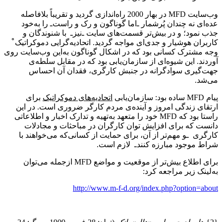
وب‌سایت MFD در بهار 2000 راه‌اندازی گردید و تقریباً بلافاصله
عده‌‌ای نه چندان پُرشمار ـ‌اما گوناگون و رک و راست‌ـ را به‌خود
جذب نمود؛ و در بیش‌تر قسمت‌های سایت ـ‌نیز‌ـ با شنوندگان و
کاربران هوشیار و جدی‌ای مواجه گردید. اتحادیه‌گرایی دموکراتیک̊
وجه مشترک کسانی‌ بود که در اشکال گوناگون به‌این وب‌سایت روی
آوردند. این شیوه‌ای از سازمان‌یابی بود که ‌‌در مقابل سلطه‌ی
جهت‌گیری سوادگرانه در جنبش کارگری‌‌، فقدان آن احساس
می‌شد.
پیام MFD ساده بود: سازمان‌یابی
اتحادیه‌های دموکراتیک
برای
ارتقای زندگی امروز و آینده‌ی مردم کارگر ضروری است. در این
راستا بود که MFD خود را متعهد به‌تهیه و ‌‌تدارک اخبار و اطلاعاتی
دانست که برای افزایش توان کارگران در مباحثات و مجادلات
کارگری ـو مهم‌تر از آن، برای حمایت از کسانی‌که می‌خواهند با
شراط موجود مبارزه کنند‌ـ لازم است.
برای اطلاع بیش‌تر از موقعیت و مواضع MFD ازجمله می‌توان
به‌لینک زیر مراجعه کرد:
http://www.m-f-d.org/index.php?option=about