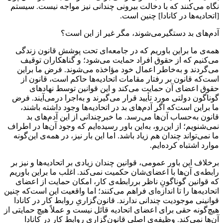
نگاه می‌کنند که با دخالت بیرونی چندانی نیز مواجه نیست. سیستم
[اتحادیه‌ها در کانادا] چنین است.
آدم‌های بد دستگیرمی‌شوند، مگر غیر از این است؟
همه‌ی ما براین باوریم که در جامعه‌‌ای تحت پوشش قانون زندگی
می‌کنیم که از حقوق افراد حمایت می‌شود؛ و گناهکاران توقیف
می‌گردند و به‌خاطر اعمال خود مؤاخذه می‌شوند. فرض ما براین
است‌که قانون بر رفتار مقامات اتحادیه‌ها حاکم است، قانون از
حقوق اعضای آن حمایت می‌کند و این قوانین توسط نهادهای
گوناگون دولتی مورد تأیید قرار می‌گیرند و به‌اجرا درمی‌آیند. فرض
ما براین است‌که اگر آدم‌های بد در اتحادیه‌ها وجود داشته باشند،
قانون به‌حساب آن‌ها می‌رسد. ما خبرچندانی از این آدم‌های بد
نمی‌شنویم؛ از این‌رو، به‌این باور رسیده‌ایم که وجود آن‌ها در اطراف
ما نمی‌تواند چندان هم زیاد باشد. اما این بار نیز، در همه‌ی این‌گونه
موارد اشتباه کرده‌ایم.
برخلاف این باور عمومی، قوانین چندان زیادی بر اتحادیه‌ها و نیز بر
رابطه‌ی آن‌ها با اعضای‌شان حکمیت نمی‌کند. اغلب ما براین باوریم
که قوانین گوناگونِ ناظر بررابطه‌ی کار، امکان حمایت از اعضای
اتحادیه‌ها را تا اندازه‌ای فراهم می‌کنند؛ اما واقعیت این است‌که چنین
قوانینی موجودیت چندانی ندارند. قانون‌گزاریِ روابط کار در کانادا
هیچ‌گونه حقی برای اعضای اتحادیه قائل نیست و عملاً هیچ حمایتی از
آن‌ها نمی‌کند. وظیفه‌ی اصلی قانون‌گزاریِ روابط کار در کانادا