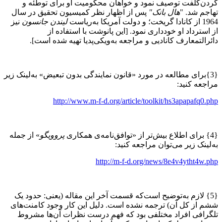
گردن‌کلفت توصیف نمود و خواهان محکومیت او برای توطئه و
تهاجم شد. "
هال بانک"
پس از اظهار نظر کمیسیون تحقیق در سال
1964 از کانادا گریخت؛ و دولت آمریکا به‌ریاست
لیندن جانسون
نیز
از استرداد او خودداری نمود. [این پانوشت با استفاده از
دائرالتمعارف کانادیی و مراجعه به‌ویکی‌پدیا تهیه شده است].
{3}برای مطالعه در مورد «قانون نمایندگی بدون تبعیض» به‌لینک زیر
مراجعه کنید:
http://www.m-f-d.org/article/toolkit/hs3apapafq0.php
{4} برای اطلاع بیش‌تر از «توافق‌نامه‌ی همکاری
پروویگو
» از جمله
به‌لینک زیر می‌توان مراجعه کنید:
http://m-f-d.org/news/8e4v4ytht4w.php
{5} لازم به‌توضیح است‌که قسمت آخر این مقاله (یعنی: حدود یک
ششم از کل آن) ترجمه نشده است. ‌دلیل این کار وجود کامنت‌های
تلگرافی افراد مختلفی بود که فهم درست نظرات آن‌ها مشروط