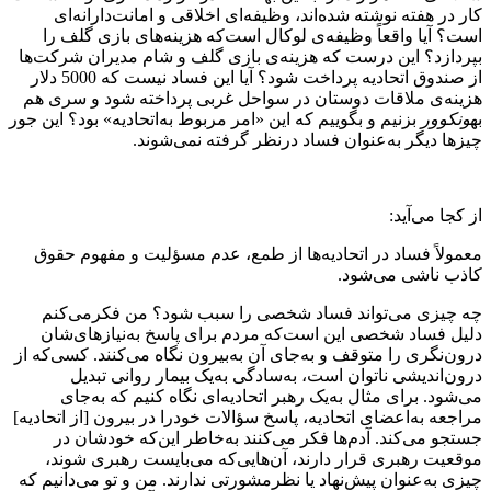
کار در هفته نوشته شده‌اند، وظیفه‌ای اخلاقی و امانت‌دارانه‌ای
است؟ آیا واقعاً وظیفه‌ی لوکال است‌که هزینه‌های بازی گلف را
بپردازد؟ این درست که هزینه‌ی بازی گلف و شام مدیران شرکت‌ها
از صندوق اتحادیه پرداخت شود؟ آیا این فساد نیست که 5000 دلار
هزینه‌ی ملاقات دوستان در سواحل غربی پرداخته شود و سری هم
به
ونکوور
بزنیم و بگوییم که این «امر مربوط به‌اتحادیه» بود؟ این جور
چیزها دیگر به‌عنوان فساد درنظر گرفته نمی‌شوند.
از کجا می‌آید:
معمولاً فساد در اتحادیه‌ها از طمع، عدم مسؤلیت و مفهوم حقوق
کاذب ناشی می‌شود.
چه چیزی می‌تواند فساد شخصی را سبب شود؟ من فکرمی‌کنم
دلیل فساد شخصی این است‌که مردم برای پاسخ به‌‌نیازهای‌شان
درون‌نگری را متوقف و به‌جای آن به‌بیرون نگاه می‌کنند. کسی‌که از
درون‌اندیشی ناتوان است، به‌سادگی به‌یک بیمار روانی تبدیل
می‌شود. برای مثال به‌یک رهبر اتحادیه‌ای نگاه کنیم که به‌جای
مراجعه به‌‌اعضای اتحادیه، پاسخ سؤالات خودرا در بیرون [از اتحادیه]
جستجو می‌کند. آدم‌ها فکر می‌کنند به‌خاطر این‌که خودشان در
موقعیت رهبری قرار دارند، آن‌هایی‌که می‌بایست رهبری شوند،
چیزی به‌عنوان پیش‌نهاد یا نظرمشورتی ندارند. من و تو می‌دانیم که