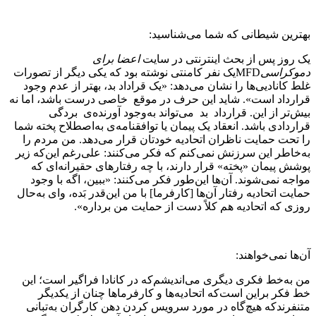
بهترین شیطانی که شما می‌شناسید:
یک روز پس از بحث اینترنتی در سایت
اعضا برای
دموکراسی
MFD
یک نفر کامنتی نوشته بود که یکی دیگر از تصورات
غلط کانادیی‌ها را نشان می‌دهد: «یک قراداد بد، بهتر از عدم وجود
قرارداد است». شاید این حرف در موقع خاصی درست باشد، اما نه
بیش‌تر از این. قرارداد بد می‌تواند به‌وجود آورنده‌ی بردگی
قراردادی باشد. انعقاد یک پیمان یا توافقنامه‌ی به‌اصطلاح پخته شما
را تحت حمایت ناظران اتحادیه خودتان قرار می‌دهد. من مردم را
به‌خاطر این سرزنش نمی‌کنم که فکر می‌کنند: علی‌رغم این‌که زیر
پوشش پیمان «پخته» قرار دارند، با چه رفتارهای حقیرانه‌ای که
مواجه نمی‌شوند. آن‌ها این‌طور فکر می‌کنند: «ببین، اگه با وجود
حمایت اتحادیه رفتار آن‌ها [کارفرما] با من این‌قدر بَده، وای به‌حال
روزی که اتحادیه هم کلاً دست از حمایت من برداره».
آن‌ها نمی‌خواهند:
من به‌خط فکری دیگری می‌اندیشم‌که در کانادا فراگیر است؛ این
خط فکر براین است‌که اتحادیه‌ها و کارفرماها چنان از یکدیگر
متنفرندکه هیچ‌گاه در مورد سرویس کردن دهن کارگران به‌تبانی