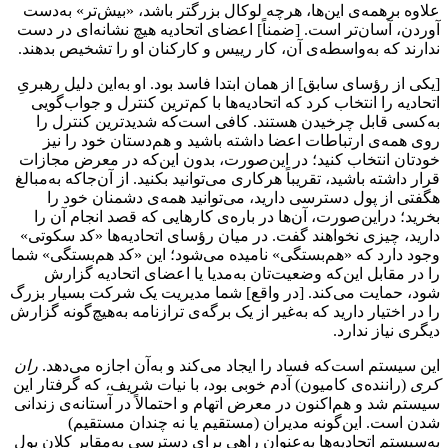
‌علاوه برهمه‌ی این‌ها، هرچه لوکال بزرگتر باشد، «بیش‌تر» به‌دست
آوردن، آسان‌تر است. [ضمناً] اعضای اتحادیه هیچ نشانه‌ای در دست
ندارند که به‌واسطه‌ی آن، کار رییس و کارکنان او را تشخیص بدهند.
[یکی از رؤسای سابق] از همان ابتدا فاسد بود. او به‌این دلیل رهبریِ
اتحادیه را انتخاب کرد که اتحادیه‌ها با کم‌ترین کنترل و جواب‌گویی
به‌کسی قابل چرخیدن هستند. کافی است‌که شدید‌ترین کنترل را
روی همه‌ی ارتباطات اعضا داشته باشید و هم‌دستان خود را نیز
خودتان انتخاب کنید؛ در این‌صورت، بدون این‌که در معرض مجازات
قرار داشته باشید، تقریباً هرکاری می‌توانید بکنید. از آن‌جاکه به‌مبالغ
هگفتی از پول دسترسی دارید، می‌توانید همه‌ی دشمنان خود را
بخرید؛ دراین‌صورت، آن‌ها در باره‌ی کارهایی که قصد انجام آن را
دارید، چیزی نخواهند گفت. در میان رؤسای اتحادیه‌ها «کد سکوتی»
وجود دارد که «هم‌بستگی» نامیده می‌شود؛ این «کد هم‌بستگی» شما
را در مقابل این‌که وضعیت‌تان به‌مدیا یا اعضای اتحادیه گزارش
شود، حمایت می‌کند. [در واقع] شما مدیریت یک شرکت بسیار بزرگ
را در اختیار دارید که به‌غیر از یک برگه‌ی ترازنامه ‌به‌‌هیچ‌گونه گزارش
دیگری نیاز ندارد.
این سیستم است‌که فساد را ایجاد می‌کند و به‌آن اجازه می‌دهد.
ران
کری
(راننده‌ی کامیون) آدم خوبی بود، با نیات شریف، که گرفتار این
سیستم شد و هم‌اکنون در معرض اتهام و احتمالاً در آستانه‌ی زندانی
شدن است. این‌گونه مدیران (مستقیم یا نه چندان مستقیم)
به‌سیستم اتحادیه‌ها به‌عنوان راهی برای دسترسی به‌مقایر کلان پول