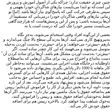
چنین چیزی حقیقت ندارد؛ چراکه یکی از اصول آموزش و پرورش
این است‌که تو ابتدا می‌بایست نیازهای شاگردان خودرا بفهمی و
سپس به‌‌طرفی حرکت کنی که پاسخ‌گوی نیاز آن‌ها باشد. [اما] تو
زمانی نیازهای واقعی شاگردان خودرا درمی‌یابی که مستقیماً از
آن‌ها پرسیده باشی؛ و پس از این پرسش‌هاست که هرازچندگاهی
می‌بایست مسیر خودرا چک کنی که درست است یا نه.
بعضی از این‌گونه افراد وقتی استخدام می‌شوند، به‌جز نگاه
به‌بیرونهیچ کاری نمی‌کنند. آن‌ها به‌زندگی سطح بالا چنگ می‌اندازند و
بازهم «بیش‌تر» می‌خواهند؛ و برای «بیش‌تر» به‌دست آوردن به‌حیله
متوسل می‌شوند و می‌فهمند که این کار چقدر ساده است. اگر
«بیش‌تر» به‌دست آوردن مشکل هم باشد، آن‌ها برای ساده کردن آن̊
‌دست به‌ابداع و اختراع می‌زنند. برای مثال، آن‌هایی که به‌اصطلاح
داوطلبانه درجایگاه هیئت اجرایی می‌نشینند، می‌توانند به‌خاطر این‌
کار ماهانه تا 1000 دلار پاداش بگیرند. پیش‌نهادی داده می‌شود تا
حقوق هیئت اجرایی، به‌دلیل همه‌ی آن‌ کارهایی که برای گسترش
اتحادیه انجام می‌دهند، افزایش یابد. طمع و احساس حق به‌جانب
بودن مسلط می‌شود و پیش‌نهاد پذیرفته می‌گردد. بعد از این تازه
نوبت «اوه، آره ما بخش دیگری از کار را فراموش کرده‌ایم؛ رییس
هم به‌اضافه حقوق یا به‌یک ماشین بهتر نیاز دارد» می‌رسد. اگر آن‌ها
فقط به‌خودشان اضافه حقوق بدهند و رییس را فراموش کنند،
به‌خوک ‌شباهت پیدا خواهند کرد. بالاخره رییس هم برای اضافه
حقوق خودش کار می‌کند.