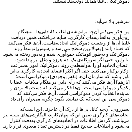
دموکراتیکی ـ‌عیناً همانند دولت‌ها‌ـ نیستند.
سرشیر بالا می‌آید:
من فکر می‌کنم آن‌چه براندیشه‌ی اغلب کانادایی‌ها ـ‌به‌هنگام
روی‌آوری به‌اتحادیه‌های کارگری‌ـ سایه می‌افکند، همین دریافت
غلط آن‌ها از وضعیت دموکراتیک اتحادیه‌هاست. آن‌ها فکر می‌کنند
که فساد [ابتدا] به‌بالاترین سطح می‌رسد و [سپس] توسط روند
دموکراتیک و ‌به‌طور اتوماتیک‌ جمع‌آوری شده و به‌دور ریخته می‌شود.
بنابراین، حتی اگر سروکله‌ی یک آدم هرزه و دغل نیز پیدا شود،
اعضای اتحادیه او را به‌واسطه‌ی روند دموکراتیک امور به‌سرعت
ازکار برکنار می‌کنند. حتی اگر اکثر اعضای اتحادیه کارگری به‌این
باور باشند که سازمان آن‌ها [نفسِ وجودی] دموکراسی است؛
[بازهم] آن‌ها فکر می‌کنند که رأی دادن در هنگام ملاقات اعضا با
یکدیگر دموکراسی است. آن‌ها فکر می‌کنند که دست بالا بردن و
نماینده انتخاب کردن دموکراسی است. آن‌ها فکر می‌کنند که
دموکراسی این است‌که یک نماینده بگوید چگونه می‌توان رأی داد.
به‌هرروی، آن‌چه کانادایی‌ها از درک آن عاجزند، این است‌که
اتحادیه‌های کارگری ضمن این‌که پنهان‌کارند، الیگارشی‌های‌ بسته‌‌ نیز
می‌باشند. گردش اطلاعات در اتحادیه‌های کارگری به‌دقت کنترل
می‌شود و اطلاعات صحیح فقط در دسترس تعداد معدوی قرار دارد.