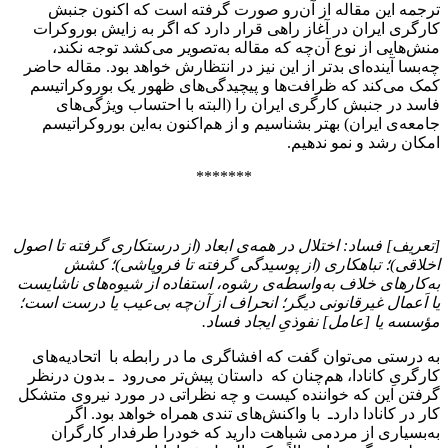
ترجمه این مقاله از آن‌رو صورت گرفته است که اکنون جنبش
کارگری ایران در آغاز راهی قرار دارد که اگر به ‌زایش بوروکرات
منش‌هایی از نوع آن‌چه که مقاله به‌تصویر می‌کشد توجه نکند،
چه‌بسا آینده‌ای بدتر از این نیز در انتظارش خواهد بود. مقاله حاضر
کمک می‌کند که ظرافت‌ها و پیچیدگی‌های ظهور یک بوروکراتیسم
فاسد در جنبش کارگری ایران را (البته با احتساب ویژگی‌های
جامعه‌ی ایران) بهتر بشناسیم و از هم‌اکنون به‌این بوروکراتیسم
امکان رشد و نمو ندهیم.
*******
[تعریف] فساد:
اختلال در همه‌ی ابعاد (از درستکاری گرفته تا اصول
اخلاقی)؛ تباهکاری (از پوسیدگی گرفته تا فروپاشی)؛ کشش
به‌کارهای خلاف به‌واسطه‌ی رشوه، استفاده از شیوه‌های ناشایست
یا اَعمال غیرقانونی دیگر؛ انحراف از آن‌چه بی‌عیب یا درست است؛
مؤسسه یا [عامل] نفوذیِ ایجاد فساد.
به ‌درستی می‌توان گفت که افشاگری ما در رابطه با اتحادیه‌های
کارگریِ کانادا، هم‌چنان که ‌داستان پیش‌تر می‌رود ـ‌ بدون درنظر
گرفتن این ‌که خواننده‌‌ کیست و چه نظراتی در مورد نیروی‌ متشکل
کار در کانادا دارد‌ـ با واکنش‌های تندی همراه خواهد بود. اگر
به‌بسیاری از مردمی شباهت دارید ‌که خودرا طرفدار کارگران