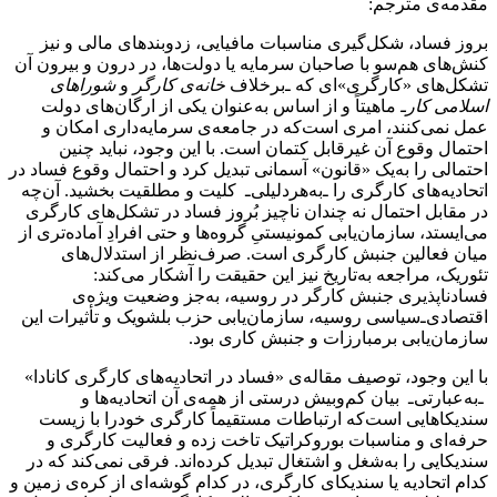
مقدمه‌ی مترجم:
بروز فساد، شکل‌گیری مناسبات مافیایی، زدوبندهای مالی و نیز
کنش‌های هم‌سو با صاحبان سرمایه یا دولت‌ها، در درون و بیرون آن
تشکل‌های «کارگری»ای که ـ‌برخلاف
خانه‌ی کارگر
و
شوراهای
اسلامی کار‌ـ
ماهیتاً و از اساس به‌عنوان یکی از ارگان‌های دولت
عمل نمی‌کنند، امری است‌که در جامعه‌ی سرمایه‌داری امکان و
احتمال وقوع آن غیرقابل کتمان است. با این وجود، نباید چنین
احتمالی را به‌یک «قانون» آسمانی تبدیل کرد و احتمال وقوع فساد در
اتحادیه‌های کارگری را ـ‌به‌هردلیلی‌ـ کلیت و مطلقیت بخشید. آن‌چه
در مقابل احتمال نه چندان ناچیز بُروز فساد در تشکل‌های کارگری
می‌ایستد، سازمان‌یابی کمونیستیِ گروه‌ها و حتی افرادِ آماده‌تری از
میان فعالین جنبش کارگری است. صرف‌نظر از استدلال‌های
تئوریک، مراجعه به‌‌تاریخ نیز این حقیقت را آشکار می‌کند:
فسادناپذیری جنبش کارگر در روسیه، به‌جز وضعیت ویژه‌ی
اقتصادی‌ـ‌سیاسی روسیه، سازمان‌یابی حزب بلشویک و تأثیرات این
سازمان‌یابی برمبارزات و جنبش کاری بود.
با این وجود، توصیف مقاله‌ی «فساد در اتحادیه‌های کارگری کانادا»
ـ‌به‌عبارتی‌ـ بیان کم‌وبیش درستی از همه‌ی آن اتحادیه‌ها و
سندیکاهایی است‌که ارتباطات مستقیماً کارگری خودرا با زیست
حرفه‌ای و مناسبات بوروکراتیک تاخت زده‌ و فعالیت کارگری و
سندیکایی را به‌شغل و اشتغال تبدیل کرده‌اند. فرقی نمی‌کند که در
کدام اتحادیه یا سندیکای کارگری، در کدام گوشه‌ای از کره‌ی زمین و