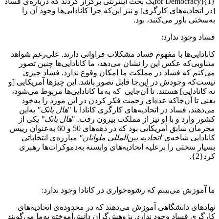
for Democracy){1}یک بحث اینترنتی برگزار کردند که درباره‌ی فساد
[در اتحادیه‌های کارگری] ‌و نیز این‌که چرا کانادایی‌ها ‌وجود آن را
به‌سختی باور می‌کنند‌، بود.
فساد وجود ندارد:
کانادایی‌ها با مفهوم فساد مشکلات فراوانی دارند. علی‌رغم شواهد
متناوبی‌که عکس این را نشان می‌دهد، ما کانادایی‌ها چنین تصور
می‌کنم که فساد در مملکت ما امکان وقوع ندارد. فساد چیزی
نیست‌که وجودش در این‌جا قابل تصور باشد. این چیزها ‌آمریکایی [و
نه کانادایی] هستند. تا آن‌جایی که به‌ما کانادایی‌ها مربوط می‌شود،
یعنی تا آن‌جاکه عده‌ای زحمت فکر کردن در این مورد را به‌خود
می‌دهند، فساد در اتحادیه‌های کارگری کانادا با "
هال بانک"
به‌این
کشور وارد و با او نیز از مملکت بیرون رفت. "
هال بانک"
یکی از
مجرمان سابق آمریکایی بود که در دهه‌‌های 50 و 60 به‌عنوان رییس
کانادایی شاخه‌ی"
اتحادیه بین‌المللی ملوانان"
مبارزه‌ی انتخاباتی
بسیار سختی را برعلیه اتحادیه‌های وابسته به‌دموکرات‌ها رهبری
کرد{2}.
ما آموزش می‌بینم که رشوه‌خواری در کانادا وجود ندارد:
نهادهای دانشگاهی آموزش می‌دهند که در محدوده‌ی اتحادیه‌های
کارگری فساد وجود ندارد. پژوهش‌گران دانش‌آموخته به‌ما می‌گویند