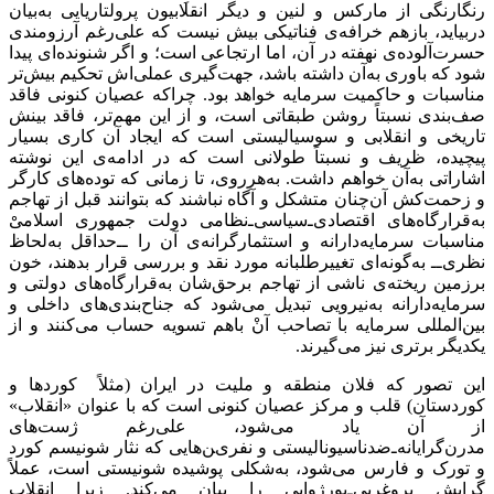
رنگارنگی از مارکس و لنین و دیگر انقلابیون پرولتاریایی به‌بیان
دربیاید، بازهم خرافه‌ی فناتیکی بیش نیست که علی‌رغم آرزومندی
حسرت‌آلوده‌ی نهفته در آن، اما ارتجاعی است؛ و اگر شنونده‌ای پیدا
شود که باوری به‌آن داشته باشد، جهت‌گیری عملی‌اش تحکیم بیش‌تر
مناسبات و حاکمیت سرمایه خواهد بود. چراکه عصیان کنونی فاقد
صف‌بندی نسبتاً روشن طبقاتی است، و از این مهم‌تر، فاقد بینش
تاریخی و انقلابی و سوسیالیستی است که ایجاد آن کاری بسیار
پیچیده، ظریف و نسبتاً طولانی است که در ادامه‌ی این نوشته
اشاراتی به‌آن خواهم داشت. به‌هرروی، تا زمانی که توده‌های کارگر
و زحمت‌کش آن‌چنان متشکل و آگاه نباشند که بتوانند قبل از تهاجم
به‌‌قرارگاه‌های اقتصادی‌ـ‌سیاسی‌ـ‌نظامی دولت جمهوری اسلامیْ
مناسبات سرمایه‌دارانه و استثمارگرانه‌ی آن را ــ‌حداقل به‌لحاظ
نظری‌ــ به‌گونه‌ای تغییر‌طلبانه مورد نقد و بررسی قرار بدهند، خون
برزمین ریخته‌ی ناشی از تهاجم برحق‌شان به‌قرارگاه‌های دولتی و
سرمایه‌دارانه به‌نیرویی تبدیل می‌شود که جناح‌بندی‌های داخلی و
بین‌المللی سرمایه با تصاحب آنْ باهم تسویه حساب می‌کنند و از
یکدیگر برتری نیز می‌گیرند.
این تصور که فلان منطقه و ملیت در ایران (مثلاً کوردها و
کوردستان) قلب و مرکز عصیان کنونی است که با عنوان «انقلاب»
از آن یاد می‌شود، علی‌رغم ژست‌های
مدرن‌گرایانه‌ـ‌ضدناسیونالیستی و نفرین‌هایی که نثار شونیسم کورد
و تورک و فارس می‌‌شود، به‌شکلی پوشیده شونیستی‌ است، عملاً
گرایش پروغربی‌ـ‌بورژوایی را بیان می‌کند. زیرا انقلاب