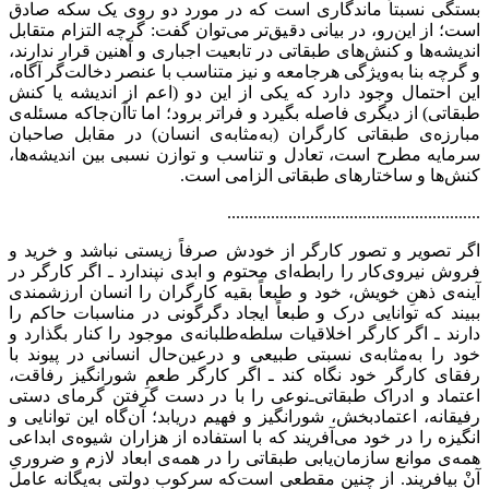
بستگی نسبتاً ماندگاری است که در مورد دو روی یک سکه صادق
است؛ از این‌رو، در بیانی دقیق‌تر می‌توان گفت: گرچه التزام متقابل
اندیشه‌ها و کنش‌های طبقاتی در تابعیت اجباری و آهنین قرار ندارند،
و گرچه بنا به‌ویژگی هرجامعه و نیز متناسب با عنصر دخالت‌گر آگاه،
این احتمال وجود دارد که یکی از این دو (اعم از اندیشه یا کنش
طبقاتی) از دیگری فاصله بگیرد و فراتر برود؛ اما تاآن‌جا‌که مسئله‌ی
مبارزه‌ی طبقاتی کارگران (به‌مثابه‌ی انسان) در مقابل صاحبان
سرمایه مطرح است، تعادل و تناسب و توازن نسبی بین اندیشه‌ها،
کنش‌ها و ساختارهای طبقاتی الزامی است.
..........................................................
اگر تصویر و تصور کارگر از خودش صرفاً زیستی نباشد و خرید و
فروش نیروی‌کار را رابطه‌ای محتوم و ابدی نپندارد ـ اگر کارگر در
آینه‌ی ذهنِ خویش، خود و طبعاً بقیه کارگران را انسان ارزشمندی
ببیند که توانایی درک و طبعاً ایجاد دگرگونی در مناسبات حاکم را
دارند ـ اگر کارگر اخلاقیات سلطه‌طلبانه‌ی موجود را کنار بگذارد و
خود را به‌مثابه‌ی نسبتی طبیعی و درعین‌حال انسانی در پیوند با
رفقای کارگر خود نگاه کند ـ اگر کارگر طعمِ شورانگیز رفاقت،
اعتماد و ادراک طبقاتی‌ـ‌نوعی را با در دست گرفتن گرمای دستی
رفیقانه، اعتمادبخش، شورانگیز و فهیم دریابد؛ آن‌گاه این توانایی و
انگیزه را در خود می‌آفریند که با استفاده از هزاران شیوه‌ی ابداعی
همه‌ی موانع سازمان‌یابی طبقاتی را در همه‌ی ابعاد لازم و ضروریِ
آنْ بیافریند. از چنین مقطعی است‌که سرکوب دولتی به‌یگانه عامل