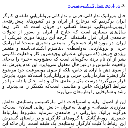
3ـ
درباره‌ی «تدارک کمونیستی»
حال به‌پراتیک تدارکاتی‌ـ‌حزبی و تدارکاتی‌ـ‌پرولتاریاییِ طبقه‌ی کارگر
ایران برگردیم که درخارج از ایران و در کشورهای پیش‌رفته‌ی
اروپایی‌ـ‌آمریکایی، توسط کسانی در جریان است که اکثر آن‌ها
سال‌های بسیاری است که خارج از ایران و به‌دور از تحولات
جامعه‌ی ایران قرار داشته‌اند. گرچه این روزها دوری فیزیکی از
ایران ـ‌در مورد افراد جستجوگر‌ـ به‌معنی به‌خبری نیست؛ اما پراتیک
حزبی و پرولتاریایی به‌واسطه‌ی دینامیزم انکشاف‌یابنده‌ و متغییر
ویژه‌ی خویش (که می‌توان به‌عنوان پیچیده‌ترین کار و فعلیت تاکنونی
بشر از آن نام برد)، به‌گونه‌ای است که به‌هیچ‌وجه «خبر» را به‌جای
واقعیت ملموس و درعین‌حال معقول نمی‌پذیرد. این عدم پذیرش، نه
از سوی ذهن یا اراده‌ای خاص، بلکه از سوی موضوعیتِ خودِ موضوع
کار (یعنی: سازمان‌یابی حزبی و پرولتاریایی) است‌که مورد پذیرش
قرار نمی‌گیرد؛ درست مثل رابطه‌ی خاک و دانه، خاک یا دانه تنها در
شرایط اکولوژیک خاص و مناسبی است‌که یکدیگر را می‌پذیرند و
رشد و شکوفایی را به‌ارمغان می‌آورند.
این از اصول اولیه و استنتاجات ذاتی مارکسیسم به‌مثابه‌ی «دانش
مبارزه‌ی طبقاتی» و نهایتاً به‌عنوان «دانش رهایی انسان» است‌که
هرگونه پراتیک مبارزاتی در جامعه‌ی سرمایه مشروط به‌ارتباط
حضوری، روبه‌ارگانیک با گروه‌های کارگری و در راستای گسترش
این ارتباط با کلیت کارگران به‌مثابه‌ی یک طبقه است. ازآن‌جاکه این