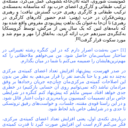
کمونیست شوروی، البته تاآن‌جاکه بلشویکی عمل می‌کرد، مسئله‌ی
ترکیب طبقاتی و کارگری اعضای حزب بود که متأسفانه به‌‌مسئله‌ی
ترکیب طبقاتی و کارگری رهبری حزب گسترش نیافت؛ و رهبری
روشن‌فکران در حزب (یعنی: عدم حضور کادرهای کارگری در
رهبری) تا آن‌جا به‌عنوان یک بداهتِ پیش‌بودی مفروض واقع شده بود
که نامه‌های لنین که یک سال پس از مرگش، توسط کروپسکایا
به‌کنگره‌ی سیزدهم حزب ارائه گردید، به‌اتفاق آرا مهر و موم شد و
[1]
مورد سکوت قرار گرفت
.
[1] «من به‌شدت اصرار دارم که در این کنگره رشته تغییراتی در
ساختار سیاسی‌مان حاصل شود. من می‌خواهم ملاحظاتی را که
مهم‌ترین‌هایشان را ضمیمه می‌کنم با شما در میان بگذارم.
در صدر فهرست، پیش‌نهاد افزایش تعداد اعضای کمیته‌ی مرکزی
به‌چند ده نفر و یا حتا یک‌صد نفر را قرار می‌دهم. به نظر من بدون
این اصلاحات کمیته‌ی مرکزی‌مان چنان‌چه جریان رخدادها بر وفق
مرادمان نباشد (که نمی‌توانیم روی آن حسابی بازکنیم) در خطری
جدی خواهد افتاد. سپس مایلم که پیش‌نهاد کنم کنگره در شرایطی
خاص برای تصمیمات کمیسیون برنامه‌ریزی دولت اعتبار قائل شود.
و در این راستا قوه‌ی مقننه، جلسات، و خواست‌های رفیق تروتسکی
تا حدی و در شرایطی خاص باید لحاظ شود.
درباره‌ی نکته‌ی اول، یعنی افزایش تعداد اعضای کمیته‌ی مرکزی،
فکر می‌کنم لازم است این افزایش صورت گیرد تا قدرت کمیته‌ی