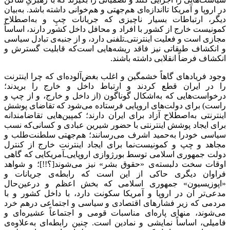
در اروپا و آمریکا تااندازه‌ای هم‌جهتی و هم‌خوانی داشته باشد. به‌بیان
دیگر، ارتباطات بسیار ناچیزی که جریانات چپِ و به‌اصطلاح
کمونیست خارج از کشور با افراد و محافل داخل کشور دارند، اساساً
مجازی است و فعلیت اینترنتی‌ـ‌تلفنی دارد، و از جنبه‌ی تبادل سیاسی‌‌
و انکشاف طبقاتی نیز فاقد ریشه‌هایی است‌که قابلیت گسترش و
انکشاف فرضاً انقلابی داشته باشند.
وجود فریادهای گاهاً خشمگین و اغلب بغض‌آلوده‌ای که چرا اینترنت
را در ایران قطع کردند و ارتباط داخل و خارج را بریدند؛
درخواست‌هایی که به‌اشکال گوناگون (از داخل و خارج، و از چپ و
راست) برای دولت‌های اروپایی فرستاده می‌شود که تقاضای پوشش
اینترنتی به‌اصطلاح آزاد برای ایران دارند؛ کمپین‌هایی تقاضامندانه‌
برای ایجاد پوشش اینترنتی با حضور شیرین عبادی و کسانی‌که نسب
سیاسی خودرا به‌حمید اشرف می‌رسانند؛ هم‌جهتی سلطنت‌طلب و
مجاهد و چپ و کمونیست‌نما برای ایجاد ‌اینترنت خارج از کنترل
دولت جمهوری اسلامی توسط بورژوازی اروپایی‌ـ‌آمریکایی که گاهی
اوقات سخت دلبسته‌ی «حقوق بشر» نیز می‌شوند[؟!!]؛ و شواهد
فراوان دیگری حاکی از این است که رابطه‌ی جریانات و
«اپوزیسیون» جمهوری اسلامی که بخش اعظم و درعین‌حال
مدعی‌تر آن در اروپا و آمریکا سکونت دارد، با داخل کشور و با
مردمی که زیر فشارهای اقتصادی و سیاسی و اجتماعی درهم خرد
می‌شوند، منهای پاره‌ای مناسبات قومی و اجتماعاً عشیره‌ای و
فامیلی، اساساً نمایشی و نمادین است. چنین رابطه‌ای به‌علاوه‌ی