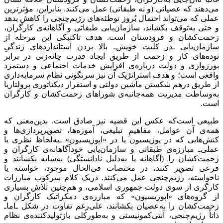
می‌دهند که عصیانی (و نه طبقاتی) عمل ‌می‌کنند. بنابراین، مؤثرترین
عملی که می‌تواند احتمال بُروز توطئه‌های رژیم‌چنجی را کاهش بدهد
و حتی به‌توقف بکشاند، سازمان‌یابی طبقاتی و آگاهانه‌ی کارگران،
زحمت‌کشان و فرودستان است. هدف تاکتیکی این مرحله از
سازمان‌یابی ـ‌در کلیت خویش‌ـ بالا بردن استانداردهای زندگیِ
توده‌های کار و زحمت از طریق ایجاد قدرت چانه‌زنی در برابر
بورژوازی و دولت درباره‌ی افزایش خدمات اجتماعی و دستمزد
واقعی است؛ و هدف استراتژیک آن نیز سرنگونی نظام سرمایه‌داری
از طریق درهم شکستن ماشین دولتی و استقرار دیکتاتوری پرولتاریا
به‌وساطت مدیریت همه‌جانبه‌ی شوراهای زحمت‌کشان و کارگران
است.
طبیعی است‌که عکس این قضیه نیز صادق است. بدین‌‌معنی که
همه‌ی آن عوامل، مفاهیمِ تبلیغی، آموزه‌ها، تصویرپردازی‌ها و
کنش‌هایی که در پوزیسیون یا در «اپوزیسیون» ـ‌به‌لحاظ نظری یا
عملی‌ـ مبارزه‌ی طبقاتی و سازمان‌یابی خودآگاهانه‌ی کارگران و
زحمت‌کشان را (آگاهانه یا به‌دلیل نادانستگی) به‌سایه بکشانند و
فرعی تصویر کنند، در مختصات فی‌الحال موجود، خواسته یا
ناخواسته، رژیم‌چنجی عمل می‌کنند. دریک کلام سرکوب مبارزات
کارگری از سوی دولت جمهوری اسلامی، و هم‌چنین تلاش بسیاری
از گروه‌های «اپوزیسیون» که مبارزه‌ی دمکراتیک کارگران و
زحمت‌کشان را به‌عصیان بکشانند، علی‌رغم تفاوت در شکل ـ‌اما‌ـ
ذاتاً رژیم‌چنجی‌، آنتی‌کمونیستی و به‌طورکلی بازتولیدکننده‌ی نظام