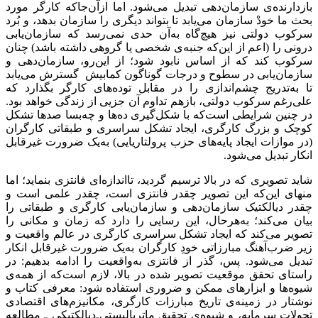
بازدارنده‌ی سازمان‌‌دهی تبدیل می‌شود. اما ازآن‌جاکه کارگر مورد
بحث ما خودْ سازمان می‌یابد تا بتواند دیگری را سازمان بدهد، و بُرد
سرکوب دولتی نیز هیچ‌گاه به‌آن حدی نمی‌رسد که سازمان‌یابی
درونی را (اعم از این‌که جنبه‌ی شخصی یا گروهی داشته باشد) چنان
سرکوب کند که از اساس نابود شود؛ از این‌رو، سازمان‌دهی و
سازمان‌یابی در سطوح و درجات گوناگون کمابیش گسترش‌ می‌یابد
تا به‌تدریج چشم‌اندازی را در مقابل توده‌های کارگر بگذارد که
علی‌رغم سرکوب دولتی، بازهم تداوم آن جزیی از زندگی خواهد بود.
در چنین شرایطی است‌که با شکل‌گیری ده‌ها و چه‌بسا صدها تشکل
کوچک و بزرگ کارگری، ایجاد تشکل سراسری و طبقاتی کارگران
(در موازات ایجاد پایه‌های حزب پرولتاریایی) به‌یک ضرورت غیرقابل
انکار تبدیل می‌شود.
شاید تصویری که در بالا ترسیم گردید، تااندازه‌‌ای فانتزی بنماید؛ اما
منهای این‌که این تصویر چقدر فانتزی است، چقدر علمی است و
چقدر دیالکتیک سازمان‌دهی و سازمان‌یابی کارگری و طبقاتی را
بیان می‌کند؛ به‌هرحال، این رسایی را دارد که زمان و مکانی را
‌تصویر می‌کند که ایجاد تشکل سراسری کارگری در عالم واقعیت و
زیر ضرب‌آهنگ مبارزاتی خودِ کارگران به‌یک ضرورت غیرقابل انکار
تبدیل می‌شود. پس، گذر از فانتزی به‌واقعیت را ادامه بدهیم: در
راستای تحقق موقعیت تصویر شده در بالا، لازم است‌که از همه‌ی
شیوه‌ها و ابزارهای ممکن و ضروری استفاده شود: معرفی کتاب و
نوشتار در زمینه‌ی تاریخ مبارزات کارگری، مکانیزم‌‌های اقتصادی
تحولات سرمایه، و شیوه‌ی تحقیق ماتریالیستی‌ـ‌دیالکتیکی ـ مطالعه