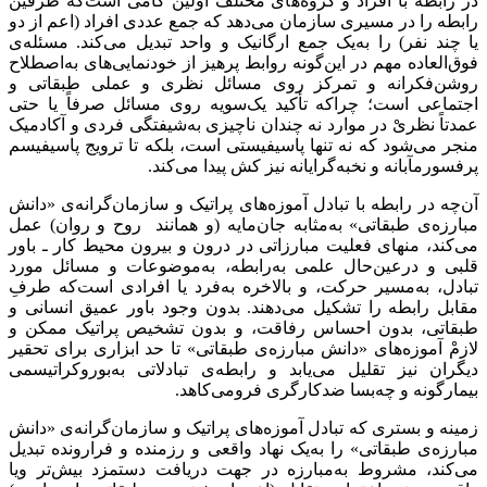
در رابطه با افراد و گروه‌های مختلف اولین گامی است‌که طرفین
رابطه را در مسیری سازمان می‌دهد که جمع عددی افراد (اعم از دو
یا چند نفر) را به‌یک جمع ارگانیک و واحد تبدیل می‌کند. مسئله‌ی
فوق‌العاده مهم در این‌گونه روابط پرهیز از خودنمایی‌های به‌اصطلاح
روشن‌فکرانه و تمرکز روی مسائل نظری و عملی طبقاتی و
اجتماعی است؛ چراکه تأکید یک‌سویه روی مسائل صرفاً یا حتی
عمدتاً نظریْ در موارد نه چندان ناچیزی به‌‌شیفتگی فردی و آکادمیک
منجر می‌شود که نه تنها پاسیفیستی است، بلکه تا ترویج پاسیفیسم
پرفسورمآبانه و نخبه‌گرایانه نیز کش پیدا می‌کند.
آن‌چه در رابطه‌ با تبادل آموزه‌های پراتیک و سازمان‌گرانه‌ی «دانش
مبارزه‌ی طبقاتی» به‌مثابه جان‌مایه (و همانند روح و روان) عمل
می‌کند، منهای فعلیت مبارزاتی در درون و بیرون محیط کار ـ باور
قلبی و درعین‌حال علمی به‌رابطه، به‌موضوعات و مسائل مورد
تبادل، به‌‌مسیر حرکت، و بالاخره به‌فرد یا افرادی است‌که طرفِ
مقابل رابطه را تشکیل می‌دهند. بدون وجود باور عمیق انسانی و
طبقاتی، بدون احساس رفاقت، و بدون تشخیص پراتیک ممکن و
لازمْ آموزه‌های «دانش مبارزه‌ی طبقاتی» تا حد ابزاری برای تحقیر
دیگران نیز تقلیل می‌یابد و رابطه‌ی تبادلاتی به‌بوروکراتیسمی
بیمارگونه و چه‌بسا ضدکارگری فرومی‌کاهد.
زمینه‌ و بستری که تبادل آموزه‌های پراتیک و سازمان‌گرانه‌ی «دانش
مبارزه‌ی طبقاتی» را به‌یک نهاد واقعی و رزمنده و فرارونده تبدیل
می‌کند، مشروط به‌مبارزه در جهت دریافت دستمزد بیش‌تر ویا