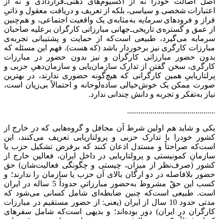
اصلْ اصالت خودرا نه از آکسیوم‌های ذهنی‌ـ‌قراردادی و نه از
اعتبارات شخصی و سیاسی، بلکه از تعریف و دریافت معقول و ذاتیِ
فراز و فرودهای
سرمایه
به‌مثابه‌ی یک واقعیت اجتماعی، و هم‌چنین
از عمق و گستره‌ی تاریخی‌ـ‌جهانی مبارزاتی کارگران برعلیه صاحبان
سرمایه می‌گیرد، طبیعی است‌که از حمایت و پشتیبانی تجربه‌ی
مبارزات کارگری نیز برخوردار باشد (که هست). فهم این مسئله که
بدون حضور مبارزاتی کارگران و نیز بدون حضور در مبارزات
کارگری، سخن گفتن از تدارک سازمان‌یابی و سازمان‌دهیِ حزبی و
پرلتاریاییِ همین کارگرانی که هیچ‌گونه حضوری ندارند، در بهترین
صورت ممکن یک خوش‌خیالی ساده‌لوحانه و احتمالاً بی‌زیان است،
نیاز به‌تفکر و تجربه و دانش چندانی ندارد.
.............................................
یکی و شاید هم اولین شرط آن محافل و گروه‌هایی که در خارج از
کشور خودرا با تدارک حزبی و پرولتاریایی تعریف می‌کنند، این
است‌که صراحتاً و مستدل اذعان کنند که برفرض تشکیل حزب یا
سازمانِ کمونیستی و پرولتاریایی در داخل ایران، فعالین خارج از
کشور (صرف‌نظر از میزان، چیستی و چگونگی فعالیت‌شان) حق
حضور بلافاصله در دو ارگان بالای آن حزب یا سازمان را ندارند؛ و
کسب این حقْ مشروط به‌حضور مبارزاتیِ حدوداً 5 ساله در ایران
است. طبیعی است‌که چنین ضابطه‌ای شامل کسانی می‌شود که
مدتی حدود 10 سال از ایران (یعنی: از حضور مستقیم در مبارزات
کارگران در ایران) دور بوده‌اند؛ و بدیهی است‌که شامل سفرهای