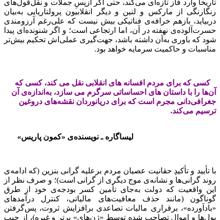
تاریخاً وارد فاز تازه‌ای می‌کند، حتی اگر ازپسِ جملات و نقل‌قول‌های
رنگارنگی از مارکس و لنین و دیگر انقلابیون پرولتاریایی به‌بیان
دربیاید، بازهم خرافه‌ی فناتیکی بیش نیست که علی‌رغم آرزومندی
حسرت‌آلوده‌ی نهفته در آن، اما ارتجاعی است؛ و اگر شنونده‌ای پیدا
شود که باوری به‌آن داشته باشد، جهت‌گیری عملی‌اش تحکیم بیش‌تر
مناسبات و حاکمیت سرمایه خواهد بود.
کسی که برای مردم افسانه‏ های انقلابی نقل می‏ کند، کسی که
آن‌ها را با داستان‏ های احساساتی سرگرم می‏ سازد، به‌اندازه‌ی آن
جغرافی‌دانی مجرم است که برای دريانوردان نقشه‌های در
و
غين
ت
رس
ی
م می
کند.
لیساگاره ـ نویسنده‌ی «کمون پاریس»
با تأیید و تأکیدِ حقانیت عصیان مردم برعلیه گرانی بنزین (که ادامه‌ی
روند گرانی‌ها و نشانه‌ی موج دیگری از گرانی است)؛ و صرف نظر از
این واقعیت که دولت به‌جای تأمین کسر بودجه‌ی خود از طرق
گوناگون (مانند حذف معافیت‌های مالیاتی، کنترل درآمدهای
«بادآورده»، برقراری مالیات تصاعدی برافزایش ثروت، پس‌گرفتن
پول‌ها و اموال تصاحب شده توسط «ژن‌های» برتر و غیره)، از جیب