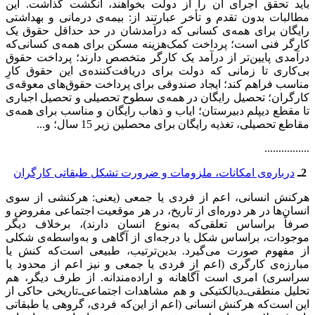
باید تحقق اجرای آن را از دولت بخواهند، انگشت گذاشت. این
مطالبات بدون تقدم و تأخر عبارتند از: بیمه‌ی درمانی و بهداشتی
رایگان برای همه‌ی کسانی که درآمدشان در حد حداقل حقوق یک
کارگر فنی است؛ پرداخت کمک‌هزینه مسکن برای همه‌ی کسانی‌که
درآمدی پایین‌تر از درآمد یک کارگر متخصص دارند؛ پرداخت حقوق
بی‌کاری تا زمانی که دولت برای دریافت‌کننده‌ی این حقوق کارِ
مناسب فراهم کند؛ ایجاد صندوقی برای پرداخت حقوق‌های معوقه‌ی
کارگران؛ تحصیل رایگان در همه‌ی سطوح تحصیلی و تحصیل اجباری
تا مقطع دیپلم دبیرستان؛ ایاب و ذهاب رایگان و مناسب برای همه‌ی
مقاطع تحصیلی، تغذیه رایگان برای محصلین زیر 15 سال؛ و...
................
2ـ
درباره‌ی امکانات، ملزومات و ضرورت تشکل طبقاتی کارگران
هرکنش انسانی، اعم از فردی یا جمعی (یعنی: هرکنشی از سوی
انسان‌ها در هر دوره‌‌ای از تاریخ، در هر موقعیت اجتماعی مفروض و
صرفاً براساس تعلقی‌که به‌نوع انسان دارند)، برخلاف دیگر
موجودات، براساس شکل یا درجه‌ای از آگاهی و به‌واسطه‌ی شکلی
از مفهوم صورت می‌گیرد. بدین‌ترتیب، طبیعی است‌که کنش یا
مبارزه‌ی کارگری (اعم از فردی یا جمعی و نیز اعم از محدود یا
سراسری) امری است آگاهانه و اراده‌مندانه. از طرف دیگر، هم
تحلیل منطقی‌ـ‌دیالکتیکی و هم مشاهدات اجتماعی‌ـ‌تاریخی حاکی از
این است‌که هرکنش انسانی (اعم از این‌که فردی، گروهی یا طبقاتی