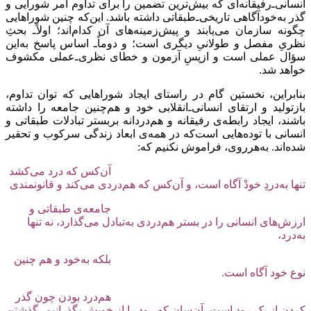
انسانی‌ـ‌رفیقانه‌ای ‌که بیش‌ترین تضمین را برای تداوم امر شورایی و
گذر به‌خودآگاهی تاریخی‌ـ‌طبقاتی داشته باشد. این‌که چنین شوراهایی
چگونه سازمان می‌یابند و پیش‌زمینه‌های آن کدام‌اند؛ اولاً‌ـ بحثِ
نظریِ مفصل و طولانیِ دیگری است؛ و دوماً‌ـ اساس پاسخ به‌این
سؤال عملی است و ازپسِ آزمون و خطای نظری‌ـ‌عملی مکشوف
خواهد شد.
بنابراین، نخستین گام در راستای ایجاد شوراهایی که توان تداوم،
بازتولید و ارتقای انسانی‌ـ‌انقلابی خود و هم‌چنین جامعه را داشته
باشند، ایجاد رابطه‌ی رفیقانه و هم‌دردانه بربستر تبادلات طبقاتی و
انسانی با توده‌هایی است‌که در همه‌ی ابعاد زندگی سرکوب و تحقیر
شده‌اند. به‌هرروی، فراموش نکنیم که:
آن‌کس که درد می‌کشد
تنها به‌دردِ خودْ آگاه است، و آن‌کس که هم‌دردی می‌کند و قانونمندی
جامعه‌ی طبقاتی و
ارزش‌های انسانی را در بستر هم‌دردی به‌تبادل می‌گذارد، نه تنها
به‌درد،
بلکه به‌خود و هم چنین
نوع خود آگاه است.
هم‌درد بودن چون گذر
کردن از یک رود است، آن‌سان که رود را از خویش بگذرانیم، گذشتن