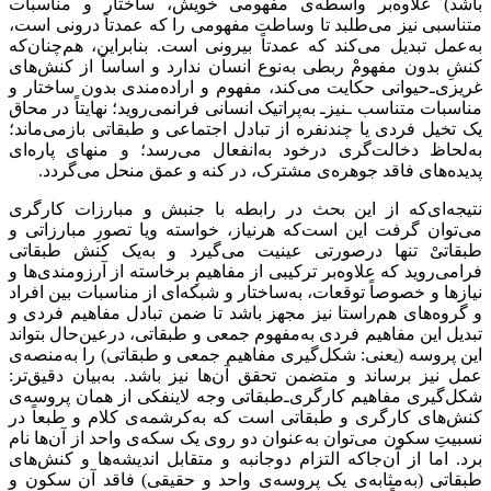
باشد) علاوه‌بر واسطه‌ی مفهومی خویش، ساختار و مناسبات
متناسبی نیز می‌طلبد تا وساطت مفهومی را که عمدتاً درونی است،
‌به‌عمل تبدیل می‌کند که عمدتاً بیرونی است. بنابراین، هم‌چنان‌که
کنشِ بدون مفهومْ ربطی به‌نوع انسان ندارد و اساساً از ‌کنش‌های
غریزی‌ـ‌‌حیوانی حکایت می‌کند، مفهوم و اراده‌مندی بدون ساختار و
مناسبات متناسب ـنیز‌ـ به‌پراتیک انسانی فرانمی‌روید؛ نهایتاً در محاق
یک تخیل فردی یا چندنفره از تبادل اجتماعی و طبقاتی بازمی‌ماند؛
به‌لحاظ دخالت‌گری درخود به‌انفعال می‌رسد؛ و منهای پاره‌ای
پدیده‌های فاقد جوهره‌ی مشترک، در کنه و عمق منحل می‌گردد.
نتیجه‌ای‌که از این بحث در رابطه با جنبش و مبارزات کارگری
می‌توان گرفت این است‌که هرنیاز، خواسته ویا تصورِ مبارزاتی و
طبقاتیْ تنها درصورتی عینیت می‌گیرد و به‌یک کنش طبقاتی
فرامی‌روید که علاوه‌بر ‌‌ترکیبی از مفاهیمِ برخاسته از آرزومندی‌ها و
نیازها و خصوصاً توقعات، به‌ساختار و شبکه‌ای از مناسبات بین افراد
و گروه‌های هم‌راستا نیز مجهز باشد تا ضمن تبادل مفاهیم فردی‌ و
تبدیل این مفاهیم فردی به‌مفهوم جمعی و طبقاتی، درعین‌حال بتواند
این پروسه (یعنی: شکل‌گیری مفاهیم جمعی و طبقاتی) را به‌منصه‌ی
عمل نیز برساند و متضمن تحقق آن‌ها نیز باشد. به‌‌بیان دقیق‌تر:
شکل‌گیری مفاهیم کارگری‌ـ‌‌‌طبقاتی وجه لاینفکی از همان پروسه‌ی
کنش‌های کارگری و طبقاتی است که به‌کرشمه‌ی کلام و طبعاً در
نسبیتِ سکون می‌توان به‌عنوان دو روی یک سکه‌ی واحد از آن‌‌ها نام
برد. اما از آن‌جاکه التزام دوجانبه‌ و متقابل اندیشه‌ها و کنش‌های
طبقاتی (به‌مثابه‌ی یک پروسه‌ی واحد و حقیقی) فاقد آن سکون و