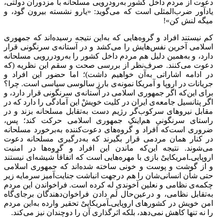
دعوت از مردم داخل کشور به‌رودرویی ‌مسلحانه با مزدوران دولتی،
یادآور ضرب‌المثلی است که می‌گوید: «یارو نشسته بیرون گود، و
میگه لنش کن»!
کم نیستند افراد و گروه‌هایی که به‌این نتیجه رسیده‌اند که جمهوری
اسلامی آخرین نفس‌هایش را می‌کشد و در آستانه‌ی سرنگونی قرار
دارد، و به‌همین دلیل هم مردم داخل کشور را به‌رودررویی مسلحانه
دعوت می‌کنند. صرف‌نظر از بررسی صحت و سقم این نظریه (که
در ادامه اشاراتی به‌آن خواهیم داشت)؛ اما حضور این افراد و
جریانات در اروپا و آمریکا نمونه‌ی بارزِ سالوسی سیاسی است. چرا؟
برای این‌که اگر جمهوری اسلامی در آستانه‌ی سرنگونی قرار دارد، و
اگر پتانسیل جامعه‌ی ایران در کلیت خویشْ این آمادگی را دارد ‌که در
مقابل نیروهای سرکوب‌گر رژیم دست به‌تقابل مسلحانه بزند و در
راستای سرنگونیِ هم‌اینکِ جمهوری اسلامی حرکت کند؛ پس،
ضروری است‌که افراد و گروه‌های دعوت‌کننده به‌برخورد مسلحانه
در کنار همان مردمی قرار بگیرند که به‌درگیری مسلحانه دعوت
می‌شوند.‌ نتیجه این‌که ماندن این افراد و گروه‌ها در امنیت
اروپایی‌ـ‌امریکاییْ بازی با مهره‌هایی است که اتفاقاً شیشه‌ای نیستند
و از گوشت و پوست و خونی ساخته شده‌اند که جمهوری اسلامی
حتی شأن انسانی‌شان را هم درجهت انباشت جنایت‌آمیز سرمایه زیر
چکمه‌ی نظامی و نعلین آخوندی له کرده است. فراخواندن این مردم
به‌تقابل نظامی، و درعین‌حال لَم دادن فراخوان‌‌دهندگان برجای‌گاه
امن خویش در کشورهای اروپایی‌ـ‌آمریکاییْ تحقیر وارده به‌این مردم
را نه تنها کاهش نمی‌دهد، بلکه اثرگذاری آن را دوچندان نیز می‌کند.