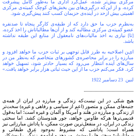
مرکزی بیش‌تر شده، عمل‌کرد اداری ما به‌طور کامل پیشرفت
کرده، و از این‌که درگیری‌های بین بخش‌های کوچک کمیته‌ی مرکزی
اهمیتی بیش ازحد در آینده‌ی حزبمان کسب کنند پیش‌گیری شود.
به‌نظرم حزب ما حق دارد که از طبقه‌ی کارگر پنجاه تا صدنفره
عضو کمیته‌ی مرکزی مطالبه کند و از آن‌ها مطالباتاش را اخذ کرده،
[تا] نیازی به اخذ مالیات‌های نامعقول از منابع این طبقه نداشته
باشد.
این اصلاحیه به طرز قابل توجهی بر ثبات حزب ما خواهد افزود و
مبارزه را در برابر محاصره‌ی کشورهای متخاصم که به‌نظر من در
سال‌های آینده انتظار می‌رود که بسیار حادتر شود، تسهیل خواهد
کرد. فکر می‌کنم حزب ما از این حیث ثباتی هزار برابر خواهد یافت.»
لنین 23 دسامبر 1922
.........................................
هیچ شکی در این نیست‌که زندگی و مبارزه در ایران از همه‌ی
جنبه‌های ممکن و متصور (اعم از سیاسی و رفاهی و غیره) سخت‌تر
از زندگی و مبارزه در هلند و آمریکا و آلمان و غیره است؛ اما به‌قول
قدیمی‌ترها هرکه طاوس خواهد، جور هندوستان کشد. اما سختی
زندگی در ایران، در منفعل‌ترین صورت ممکن، با پاداش مبارزاتی نیز
همراه است؛ پاداشی که مشروط به‌وجود عِرق طبقاتی و
پرولتاریاییْ سختی‌ها را پوشش می‌دهد و ادامه‌ی زندگی را به‌شکلی