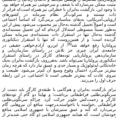
مثبت ممکن می‌سازدکه با شعف و سرخوشی نیز همراه خواهد بود.
با وجود این، بازگشت به‌ایران با خطراتی نیز همراه است‌که فراتر از
ذات مستبد و سرکوب‌گر نظام سرمایه در کشورهای
اروپایی‌ـ‌آمریکایی، به‌بقای مناسباتی برمی‌گرد که اساساً اجتماعی
است و اصولاً تحمیل گذشته به‌حال نیز محسوب می‌شود. پیش از این
به‌طور نسبتاً مبسوطی استدلال کرده‌ام که این تحمیلِ مستبدانه‌ی
گذشته به‌حال تنها در استقرار ذات مستبدانه‌ی سرمایه ممکن
گردیده است؛ و از همین‌روست که تنها با استقرار دیکتاتوری
[5]
پرولتاریا رفع خواهد شد
. از این‌رو، آزادی‌خواهی حقیقی در
جامعه‌ی ایران چیزی جز تلاش در راستای سازمان‌یابی و
سازمان‌دهیِ پرولتاریایی توده‌های کارگر در راستای استقرار
دیکتاتوری پرولتاریا نمی‌تواند باشد. به‌هرروی، بازگشت به‌ایران به‌یک
خانه‌تکانی ایدئولوژیک و بسیار جدی و عمیق نیاز دارد که هرچه زمان
بیش‌تر می‌گذرد احتمال وقوع وسیع آن کم‌تر می‌شود. طبیعت و
نیروی عادت که بیش‌تر طبیعی است تا اجتماعی، در این رابطه
حرف اول را می‌زنند.
برای بازگشت به‌ایران و هم‌گامی با طبقه‌ی کارگر باید دست از
سرنگونی‌طلبی فراطبقاتی برداشت؛ و نهایتاً دو گام از توده‌های
کارگر و زحمت‌کش جلوتر حرکت کرد. چراکه سرنگونی‌طلبی
فراطبقاتی ـ‌‌خواسته یا ناخواسته‌ـدرجهت منافع آن نیروهایی گام
برمی‌دارد که کُنه و عمقِ ستیزشان با جمهوری اسلامی منافع
خودشان است، که همانند جمهوری اسلامی (و گاه حتی شدیدتر از