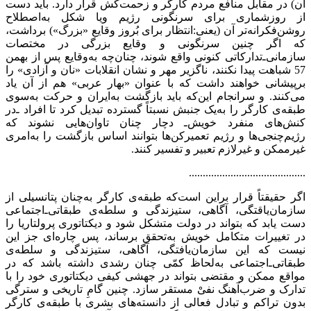
آن) در مقابل منافع مردم کارگر و زحمت‌کش قرار دارد. باید دست
از روزشماری برای سرنگونی رژیم ویا شکل به‌اصطلاح
روشن‌فکرانه‌‌تر آن (یعنی:انتظار برای بُروز وقایع «بزرگ») برداشت،
که اگر چنین سرنگونی و وقایع بزرگی در مختصات
سازمانی‌ـ‌تدارکاتی کنونی واقع شوند، چنان‌چه به‌وقایع پس از بهمن
57 شباهت پیدا نکنند، ناگزیر مهر و نشان انقلابات «نان و آزادی» را
برپیشانی خواهند داشت که با عنوان «بهار عربی» هم از آن یاد
می‌کنند. و سرانجام این‌که باید بازگشت به‌ایران و حرکت به‌سوی
طبقه‌ی کارگر را به‌یک جنبش نسبتاً گسترده تبدیل کرد تا افراد ـ‌در
کنش‌های منفرد خویش‌ـ دچار چنان تاوان‌هایی نشوند که
رژیم‌چنجی‌ها و رژیم تعمیر‌کن‌ها بتوانند اساس بازگشت را به‌امری
غیرممکن و غیرلازم تعبیر و تفسیر کنند.
..........................................
اگر حقیقتاً قرار براین است‌که طبقه‌ی کارگر به‌چنان پتانسیلی از
سازمان‌یاقتگی، آگاهی، ستیزندگی و سلطه‌ی طبقاتی‌ـ‌اجتماعی
دست یابد که بتواند در دولت متشکل شود و دیکتاتوری پرولتاریا را
در تغییرات متکامل خویش به‌تحقق برساند، پس چاره‌ای جز این
نیست که این سازمان‌یافتگی، آگاهی، ستیزندگی و سلطه‌ی
طبقاتی‌ـ‌اجتماعی به‌لحاظ کمّی چنان رشدی داشته باشد که در
مواقع ممکن و مقتضی بتواند در جهشی کیفی دیکتاتوری خود را با
تدارک و ضرب‌آهنگ نفیْ مستقر سازد. چنین گامِ تاریخی و سترگی
بدون تراکم و تبادل فعالی از دانسته‌‌های بشری با طبقه‌ی کارگر