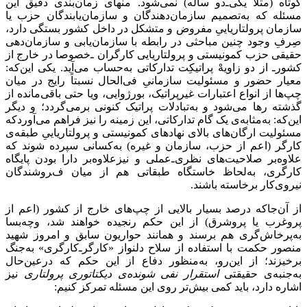
کوتاه (مثلاً یکی‌ـ‌دو ساله) نمی‌شود. منهای زمان‌بندی دقیق این
مسئله که به‌تصمیم سازمان‌دهندگان و سازمان‌یابندگان حزب یا
سازمان پرولتاریاییِ مفروض و متشکل در داخل کشور بستگی دارد،
صِرفِ وجود چنین مباحثی در رابطه با سازمان‌یابی و سازمان‌دهی
حقیقی حزب کمونیستی و پرولتاریایی کارگران ـ‌خصوصا در خارج از
کشور‌ـ از دو زاویهْ پراتیکِت تدارکاتی به‌حساب می‌آید. یکی این‌که:
معیار حضور و مسئولیت سازمانیِ فی‌الحال نسبتاً رایج در میان
چپ‌ها از ‌انواع اعتبارات غیرپراتیک، بورژوایی، ویا حتی باقی‌مانده از
گذشته‌ رها می‌‌شود و به‌تبادلات پراتیک کنونی برمی‌گردد؛ و دیگر
این‌که: به‌مثابه‌ی یک گام تدارکاتی، این زمینه را نیز فراهم می‌آوردکه
مسئولیت‌ ارگان‌های بالای نهادهای کمونیستی و پرولتاریاییِ طبقه‌ی
کارگر (اعم از حزب، سازمان و غیره) به‌کسانی سپرده شوند که
علاوه‌بر صلاحیت‌های نظری‌ـ‌عملی و نیزعلاوه‌بر دارا بودن پایگاه
کارگری، به‌لحاظ خاستگاه طبقاتی هم از میان فروشندگان
نیروی‌کار برخاسته باشند.
از آن‌جاکه درصد بسیار بالایی از چپ‌های خارج از کشور (اعم از
پروغرب یا پروشرق) از این حکم رنجیده خواهند شد، وچه‌بسا
به‌پرخاش‌گری هم برسند و همانند حواریون سابق و امروز شهید
منصور حکمت با استفاده از سلاح دلنواز «کارگر‌ـ‌کارگری» به‌جنگ
برخیزند؛ از این‌رو، به‌منظور دفاع از این حکم که درعین‌حال
به‌جنبه‌ی ‌حقیقتی ‌
استقرار نفی شونده‌ی دیکتاتوری پرولتاری
نیز
اشاره دارد، باید کمی بیش‌تر روی این مسئله تمرکز کنیم: