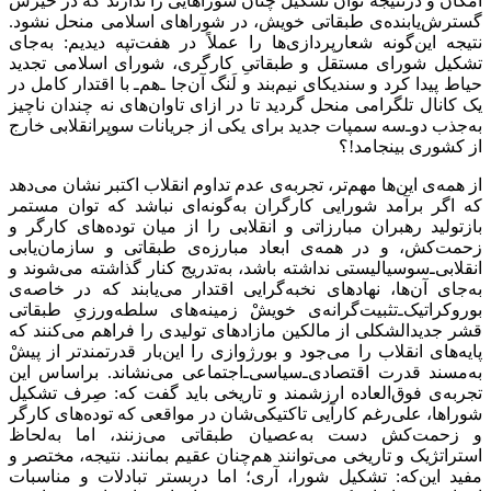
امکان و درنتیجه توان تشکیل چنان شوراهایی را ندارند که در خیزش
گسترش‌یابنده‌ی طبقاتی خویش، در شوراهای اسلامی منحل‌ نشود.
نتیجه این‌گونه شعارپردازی‌ها را عملاً در هفت‌تپه دیدیم: به‌جای
تشکیل شورای مستقل و طبقاتیِ کارگری، شورای اسلامی تجدید
حیاط پیدا کرد و سندیکای نیم‌بند و لَنگ آن‌جا ـ‌هم‌ـ با اقتدار کامل در
‌یک کانال تلگرامی منحل گردید تا در ازای تاوان‌های نه چندان ناچیز
به‌جذب دو‌ـ‌سه سمپات جدید برای یکی از جریانات سوپرانقلابی خارج
از کشوری بینجامد!؟
از همه‌ی این‌ها مهم‌تر، تجربه‌ی عدم تداوم انقلاب اکتبر نشان می‌دهد
که اگر برآمد شورایی کارگران به‌گونه‌ای نباشد که توان مستمر
بازتولید رهبران مبارزاتی و انقلابی را از میان توده‌های کارگر و
زحمت‌کش، و در همه‌ی ابعاد مبارزه‌ی طبقاتی و سازمان‌یابی
انقلابی‌ـ‌سوسیالیستی نداشته باشد، به‌تدریج کنار گذاشته می‌شوند و
به‌جای آن‌ها، نهادهای نخبه‌گرایی اقتدار می‌یابند که در خاصه‌ی
بوروکراتیک‌ـ‌تثبیت‌گرانه‌ی خویشْ زمینه‌های سلطه‌ورزیِ طبقاتی
قشر جدیدالشکلی از مالکین مازادهای تولیدی را فراهم می‌کنند که
پایه‌های انقلاب را می‌جود و بورژوازی را این‌بار قدرتمندتر از پیشْ
به‌مسند قدرت اقتصادی‌ـ‌سیاسی‌ـ‌اجتماعی می‌نشاند. براساس این
تجربه‌ی فوق‌العاده ارزشمند و تاریخی باید گفت که: صِرف تشکیل
شوراها، علی‌رغم کارآیی تاکتیکی‌شان در مواقعی که توده‌های کارگر
و زحمت‌کش دست به‌عصیان طبقاتی می‌زنند، اما به‌لحاظ
استراتژیک و تاریخی می‌توانند هم‌چنان عقیم بمانند. نتیجه، مختصر و
مفید این‌که: تشکیل شورا، آری؛ اما دربستر تبادلات و مناسبات