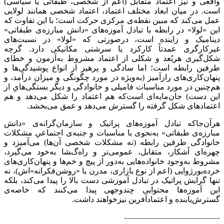
واقعی و نیز اعتماد متقابل (اعم از شخصی، طبقاتی یا سیاسی)
است. در میان ابعاد مختلف اعتماد، اعتماد شخصی همانند لولایی
عمل می‌کند که مبین نقطه‌ی مرکزی حرکت است؛ با این تفاوت که
این «لولا» در رابطه با تبادل آموزه‌های «دانش مبارزه‌ی طبقاتی»
دینامیک و زاینده است، درصورتی که «لولا» در نسبت‌های
غیرکارگری عمدتاً کارکرد یا سرشتی مکانیکی دارد. گرچه
شکل‌گیری هربُعد و شکلی از اعتماد مشروط به‌آزمون و خطای
طرفین رابطه است؛ اما سادگی و پرهیز از انواع پوشیدگی‌ها و
پنهان‌کاری‌های رازآمیز (به‌ویژه در مورد چگونگی و میزان درآمد، و
هم‌چنین در مورد مناسبات فامیلی و خانوادگی و دیگر بستگی‌هایِ از
این دست) جان‌‌مایه‌ای است‌که هم اعتماد را شکل می‌دهد و هم
اعتمادهای شکل گرفته را گسترش می‌دهد و عمق می‌بخشد.
هرآن‌جاکه تبادل آموزه‌های پراتیک و سازمان‌گرانه‌ی «دانش
مبارزه‌ی طبقاتی» به‌نحوی با مناسبات و جنبه‌ی اجتماعیِ مشکلات
خانوادگی طرفین رابطه (نه مشکلات شخصی آن‌ها) می‌آمیزد و
چهره‌ای آشکار، متقابل، عمومی‌تر و راه‌گشا به‌خود می‌گیرد،
مشروط به‌وجود خانواده‌هایی به‌دور از پیچ و خم‌ها و پنهان‌کاری‌های
خرده‌بورژوایی (اعم از نوع بازاری، مدرن یا «روشن‌فکرانه»اش‌)، نه
تنها گرایش پراتیک در تبادل آموزشی دست بالا را پیدا می‌کند، بلکه
این آموزه‌ها محتوایی چندوجهی پیدا می‌کنند که خاصه‌ی
گسترش‌یابنده و اعتمادآفرین نیزخواهند داشت.
................................................