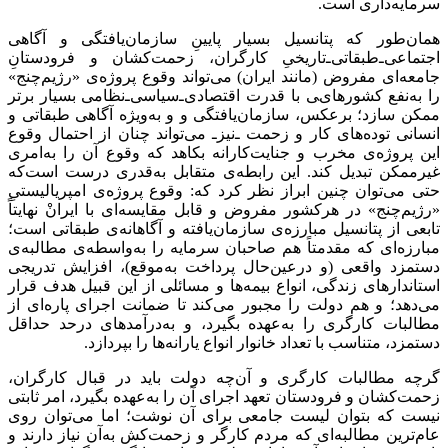
سرمایه‌داری است.
همان‌طور که پتانسیل بسیار پایینِ سازمان‌یافتگی و آگاهی
اجتماعی‌ـ‌طبقاتی‌‌ـ‌تاریخیِ کارگران، زحمت‌کشان و فرودستانِ
جامعه‌ای مفروض (مانند ایران) می‌تواند وقوع پروژه‌ی «رژیم‌چنج»
را به‌نفع کشورهایی با قدرت اقتصادی‌ـ‌سیاسی‌ـ‌نظامی بسیار برتر
ممکن سازد؛ برعکس، سازمان‌یافتگی و و به‌ویژه آگاهی طبقاتی و
انسانی توده‌های کار و زحمت ـ‌نیز‌ـ می‌تواند چنان از احتمال وقوع
این پروژه‌ی مخرب و جنایت‌کارانه بکاهد که وقوع آن را به‌امری
غیرممکن تبدیل کند. این رابطه‌ی متقابل به‌قدری درست است‌که
حتی می‌توان چنین ابراز نظر کرد که: وقوع پروژه‌ی امپریالیستیِ
«رژیم‌چنج» در هرکشور مفروض و قابل مقایسه‌‌ای با ایرانْ نهایتاً
تابعی از پتانسیل مبارزه‌ی سازمان‌یافته و آگاهانه‌ی طبقاتی است؛
مبارزه‌ای که مقدمتاً هم صاحبان سرمایه را به‌واسطه‌ی مطالبه‌ی
دستمزد واقعی (و درعین‌حال پرداخت به‌موقع)، افزایش تدریجی
استاندارهای زندگی، انواع بیمه‌ها و مسائلی از این قبیل هدف قرار
می‌دهد؛ و هم دولت را مجبور می‌کند تا ضمانت اجرای پاره‌ای از
مطالبات کارگری را به‌عهده بگیرد، و به‌درآمدهای درحد حداقل
دستمزد، متناسب با تعداد خانوار انواع یارانه‌‌ها را بپردازد.
گرچه مطالبات کارگری و آن‌چه دولت باید در قبال ‌کارگران،
زحمت‌کشان و فرودستان تعهد اجرای آن را به‌عهده بگیرد، امر ثابتی
نیست که بتوان لیست جامعی برای آن نوشت؛ اما می‌توان روی
عام‌ترین مطالبه‌ای که مردم کارگر و زحمت‌کش به‌آن نیاز دارند و