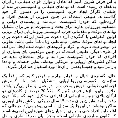
با این فرض شروع کنیم که تعادل و توازن قوای طبقاتی در ایران
به‌نقطه‌ای رسیده است که نهادهای طبقاتی و کمونیستیِ برآمده از
طبقه‌ی کارگرْ ایجاد حزب کمونیستی را در دستور کار خود
گذاشته‌اند. طبیعی است‌که در چنین صورتی از همه‌ی افراد و
گروه‌هایی که خودرا کمونیست می‌نامند و پیشنیه‌ی دولتی و
مستقیماً بورژوایی ندارند برای بحث و مشورت، و نیز برای تشکیل
نهادهای موقت و مقدماتی حزب کمونیستی‌ـ‌پرولتاریایی (برای برپایی
اولین کنفرانس یا گنگره‌ی آن) دعوت می‌کنند. این‌که دعوت برای
ایجاد نهادهای موقتْ‌ مخفی، نیمه‌علنی ویا تماماً علنی باشد، تفاوتی
در موضوعیت دعوت و افراد و گروه‌های دعوت شده ایجاد نمی‌کند.
از طرف دیگر، طبیعی است‌که در چنین موقعیتی پای بسیاری از
افرادی که خودرا کمونیست می‌دانند و برای مدت‌های مدید هم
ساکن کشورهای اروپایی و آمریکایی بوده‌اند، به‌این جلسات و نهادها
باز می‌شود و چه‌بسا بعضی از آن‌ها مورد استقبال هم قرار بگیرند.
حال، گستره‌ی خیال را فراتر برانیم و فرض کنیم که واقعاً یک
سازمان کمونیستی‌ـ‌پرولتاریایی تشکیل شد تا گسترش
اجتماعی‌ـ‌طبقاتی خویش به‌حزب را در عمل و نظر پی‌گیر باشد.
علاوه براین، بازهم فرض کنیم که مثلاً 30 درصد از کادرهای دو
ارگان بالای چنین سازمانی از افرادی تشکیل شود که مثلاً بدون
رفت و آمد به‌ایران برای مدت 15 سال در یکی از کشورهای اروپایی
ساکن بوده‌اند. در این‌جا یک سؤال اساسی پیش می‌آید‌: درحالی که
اغلب این افراد حتی بسیاری از خیابان‌های ‌شهرهایی را نمی‌شناسند
که کانون مبارزه‌ی طبقاتی است، به‌جز بیان صرفاً نظری و نقل