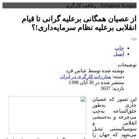
Refaghate Kargari - رفاقت کارگری
از عصیان همگانی برعلیه گرانی تا قیام
انقلابی برعلیه نظام سرمایه‌داری!؟
چاپ
ایمیل
توضیحات
نوشته شده توسط
عباس فرد
دسته:
مبارزات کارگری در ایران
منتشر شده در 30 آبان 1398
بازدید: 3637
این تصور که عصیان
جاری به‌‌طور
خلق‌الساعه‌ به‌چپ
می‌چرخد و به‌جنبشی
انقلابی و
سوسیالیستی تبدیل
می‌شود که جهان را