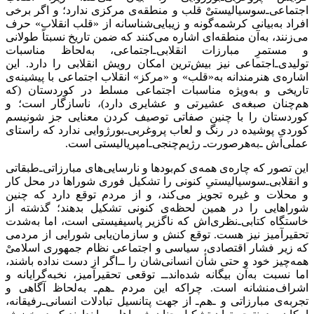
اجتماعی‌ـ‌سوسیالیستیْ قلب و منطقه‌ی مرکزی ندارد؛ و اگر برخی
افراد به‌بیانی کرشمه‌گونه و زیبایی‌شناسانه از «قلب انقلاب» حرف
می‌زنند، به‌آن منطقه‌ای اشاره می‌کنند که ضمن تاریخ نسبتاً طولانی
و مستمرِ مبارزات انقلابی‌‌ـ‌اجتماعی‌، به‌لحاظ مناسبات
تولیدی‌ـ‌اجتماعی نیز بیش‌ترین امکان رویش انقلابی را دارد. این
اشاره‌ی هنرمندانه به«‌قلب» و «مرکز» انقلاب اجتماعی با پیشینه‌ی
تاریخی و به‌ویژه مناسبات ‌اجتماعی مسلط در کوردستان (که
هم‌چنان صبغه‌ی عشیرتی و عشایری دارد)، ناسازگار است؛ و
کوردستان را با چنین صفاتی توصیف کردن معنایی جز شونیسم
کوردیِ پوشیده در رنگ و لعاب پروغربی‌ـ‌بورژوایی ندارد که راستای
عملی‌اش ـ‌به‌هرصورت‌ـ رژیم‌چنجی‌ـ‌امپریالیستی است.
این تصور که چاره‌ی همه‌ی کم‌بودها و نارسایی‌های مبارزاتی‌ـ‌طبقاتی
و انقلابی‌ـ‌سوسیالیستیِ کنونی را ‌تشکیل فوری شوراها در محل کار
و محلات و غیره تجویز می‌کند، و از مردم توقع دارد که چنین
شوراهایی را در همین لحظه‌ی کنونی تشکیل بدهند؛ گذشته از
خاستگاه کتابی‌ـ‌نظری‌اش که ناگزیر پاسیفیستی است، اما به‌شدت
تحقیرآمیز نیز هست. توقع کنش و سازمان‌یابی شورایی از مردمی
که زیر فشار اقتصادی، سیاسی و اجتماعی نظام جمهوری اسلامیْ
همه‌چیز خود و حتی شأن انسانی‌شان را ــ‌اگر از دست نداده باشند،
اما نسبت به‌آن بیگانه شده‌اندــ توقعی تحقیرآمیز، نخبه‌گرایانه و
اشراف‌منشانه است. چراکه این مردم ـ‌هم‌ـ به‌لحاظ آگاهی و
تجربه‌ی مبارزاتی و ـ‌هم‌ـ از جهت پتانسیل تبادلات انسانی‌ـ‌رفیقانه،