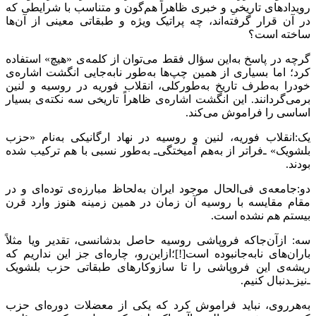
رویدادهای تاریخیِ و خبری ظاهراً هم‌گون و متناسب با شرایطی که
در آن قرار گرفته‌اند، چه پراتیک ویژه و طبقاتی معینی از آن‌ها
ساخته است؟
گرچه در پاسخ به‌این سؤال فقط می‌توان از کلمه‌ی «هیچ» استفاده
کرد؛ اما بسیاری از همین چپ‌ها به‌طور نابه‌جایی انگشت اشاره‌ی
خودرا به‌طرف تاریخ به‌طورکلی، انقلاب فوریه در روسیه و لنین
برمی‌گردانند. این انگشت اشاره‌ی ظاهراً تاریخی سه نکته‌ی بسیار
اساسی را فراموش می‌کند.
یک:انقلاب فوریه، لنین و روسیه در نهاد ارگانیکی به‌نام «حزب
بلشویک» ـ‌فراتر از به‌هم آمیختگی‌ـ به‌طور نسبی با هم ترکیب شده
بودند.
دو:جامعه‌ی فی‌الحال موجود ایران به‌لحاظ مبارزه‌ی توده‌ای و در
مقام مقایسه با روسیه آن زمان در همین زمینه هنوز وارد قرن
بیستم هم نشده است.
سه: ازآن‌جاکه فروپاشی روسیه حاصل بدشانسی، تقدیر ویا مثلاً
باران‌های نابه‌جانبوده است[!]؛ازاین‌رو، چاره‌ای جز این نداریم که
ریشه‌‌ی این فروپاشی را تا سازوکارهای طبقاتی حزب بلشویک
ـ‌نیز‌ـدنبال کنیم.
به‌هرروی، نباید فراموش کرد که یکی از معضلات دوره‌ای حزب