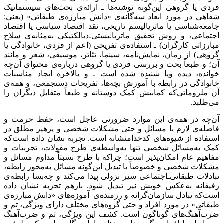
فردی یا گروهی این‌گونه نوشته‌ها ـ ارائه‌ی بحث‌های سیستماتیک
شفاهی در مورد ابعاد سه‌گانه‌ی «دانش مبارزه‌ی طبقاتی» (یعنی:
جامعه‌شناسی یا ماتریالیسم تاریخی، نقد اقتصاد سیاسی یا اقتصاد
اجتماعی، و روش تحقیق ماتریالیستی‌ـ‌دیالکتیکی به‌مثابه‌ی سلاح
مبارزاتی کارگران) ـ استفاده‌ی تفریحی (اعم از فردی، خانوادگی یا
گروهی) از رمان، نمایش‌نامه، سینما، تئاتر، موسیقی، شعر و مانند
آن؛ و طبعاً بحث و بررسی فردی یا گروهی درباره‌ی محتوای آن‌چه
خوانده، دیده ویا شنیده شده است ـ و بالاخره ایجاد مناسبات
خانوادگی در رابطه با آموزش بچه‌ها، تفریحات دستجمعی، و همه‌ی
آن ملزوماتی‌‌که کمابیش ‌کمک دوستانه‌ و طبعاً متقابل دیگران را
می‌طلبد.
آن‌چه در همه‌ی این موارد ضرورتی عاجل است، حفظ حرمت و
فاصله‌ی لازم با مسائل و حتی مشکلات شخصی و پرهیز مطلق در
استفاده از شیوه‌های کدخدامنشانه است. تجربه نشان داده است‌که
کمک به‌مسائل شخصی تنها به‌واسطه‌ی طرح مقولات، تجربیات و
مفاهیم عام امکان‌پذیر است؛ چراکه با طرح نسبتاً مداوم مسائل و
مشکلات شخصی و خصوصاً با تبدیل این‌گونه مسائل به‌محور رابطه‌،
تبادلات طبقاتی‌ـ‌اجتماعی سیر نزولی پیدا می‌کند و چه‌بسا رابطه‌ی
رفیقانه به‌عکس خویش نیز تبدیل شود. بازهم تجربه نشان داده
است‌که تبادل سازمان‌گرانه و رزمنده‌ی آموزه‌های «دانش مبارزه‌ی
طبقاتی» در مورد افراد و حتی گروه‌های مختلف دارای ویژگی، تم و
ضرب‌آهنگ‌های گوناگون است. کشف این ویژگی‌، تم و ضرب‌آهنگ