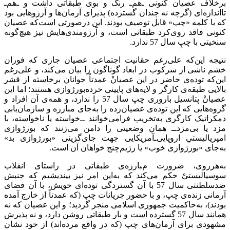
برخلاف عصیان کنونی ‌ـ‌هم‌ـ رنگ و بوی طبقاتی داشت و ـ‌هم‌ـ
تااندازه‌‌‌ای (گرچه نه چندان گسترده‌) پذیرای آرمان‌ها و آرزوهایی بود
که با کلمه «چپ» قابل توصیف بودند. این درصورتی است‌که عصیان
کنونی فاقد روی‌کرد طبقاتی است، و آرزومندی‌هایش نیز هیچ‌گونه
سنخیتی با چپِ سال 57 ندارد.
نتیجه این‌که علی‌رغم حقانیت اجتماعی عصیان جاری که فوران
خشم ناشی از سرکوب در ابعاد گوناگون را بیان می‌کند، و علی‌رغم
این‌که توده‌ی حاضر در این عصیانْ عمدتاً جوانان برخاسته از قشر
بالایی طبقه‌ی کارگر و لایه‌های پایینی خرده‌بورژوازی هستند؛ اما این
عصیانْ پتانسیل باروری چپ سال 57 را ندارد، و همه‌ی آن افراد و
گروه‌هایی که این توده‌ی عصیان‌زده را به‌‌جای مبارزه‌ و سازمان‌یابی
دمکراتیک کارگری به‌تخریب فرامی‌خوانند ــ‌خواسته یا ناخواسته، با
مزد یا بی‌مزد‌ــ همان وضعیتی را دامن می‌زنند که بورژوازی
امپریالیستیِ اروپایی‌‌ـ‌آمریکایی جهت جای‌گزینی «بورژوازی بد»
به‌جای «بورژوازی خوب» یا رژیم‌چنج خواهان آن است.
به‌هرروی، ضرورت مبارزه‌ی طبقاتی در راستای انقلاب
سوسیالیستیْ حکم می‌کند که به‌این امر نیز بیندیشیم که جنبش
ضدسلطنتی سال 57 با آن گستردگی توده‌ای خویش، با آن فضای
آرمانی زنده‌ی چپ، و با حضور جریانات چپ (که عمدتاً از خارج آمده
بودند)، به‌حاکمیت جمهوری اسلامی منجر گردید؛ و این عصیان که نه
همانند سال 57 گسترده است و بار طبقاتی روشن دارد، و نه پذیرش
مشهودی برای آرمان‌های چپ (که در واقع مرده‌اند) از خود نشان