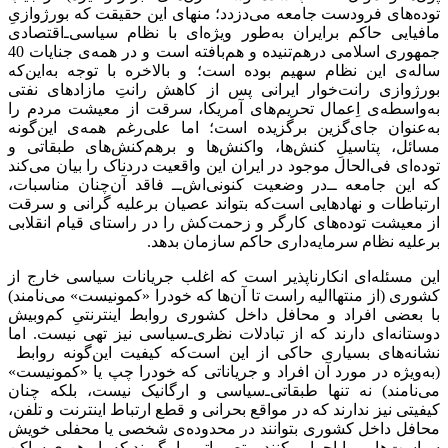
توده‌های فرودست جامعه می‌دزدد؛ منهای این حقیقت که بورژوازیِ
مافیایی حاکم برایران به‌طور ویژه‌ای با نظام سیاسی‌ـ‌‌اقتصادی
جمهوری اسلامی درهم‌تنیده و هم‌بافته است و در همه‌ی جنایات‌ 40
ساله‌‌ی این نظام سهیم بوده است؛ و بالاخره با توجه به‌این‌که
بورژوازی رانت‌خوار ایرانی پس از کاهش رانت‌ِ مازادهای نفتی
به‌واسطه‌ی اِعمال تحریم‌های آمریکا، سرقت از معیشت مردم را
به‌عنوان جای‌گزین برگزیده است؛ اما علی‌رغم همه‌ی این‌گونه
مسائل، پتاسیلِ کنش‌‌ها، واکنش‌ها و برهم‌کنش‌های طبقاتی و
توده‌ای فی‌الحال موجود در ایران این واقعیت دردناک را بیان می‌کند
که این جامعه ــ‌در وضعیت کنونی‌اش‌ــ فاقد آن‌چنان مناسبات،
ارتباطات و نهادهایی است‌که بتواند عصیان برعلیه گرانی و سرقت
از معیشت توده‌های کارگر و زحمت‌کش را در راستای قیام انقلابی
برعلیه نظام سرمایه‌داری حاکم سازمان بدهد.
این مسئله‌ای انکارناپذیر است که اغلب جریانات سیاسی خارج از
کشوری (از منتهاالیه راست تا آن‌ها که خودرا «کمونیست» می‌نامند)
با بعضی افراد و محافل داخل کشوری روابط اینترنتیِ کم‌وبیش
دوستانه‌‌ای دارند که از تبادلات نظری‌ـ‌سیاسی نیز تهی نیست. اما
نشانه‌های بسیاری حاکی از این است‌که کیفیت این‌گونه روابط
(به‌ویژه در مورد آن افراد و جریاناتی که خودرا چپ یا «کمونیست»
می‌نامند) نه تنها طبقاتی‌ـ‌سیاسی و ارگانیک نیست، بلکه چنان
کیفیتی نیز ندارند که در مواقع بحرانی و قطع ارتباط اینترنت و تلفن،
محافل داخل کشوری بتوانند در محدوده‌ی شخصی یا محفلی خویش
سیاست‌هایی را اجرایی کنند و تصمیاتی را بگیرند که با رهبریِ ساکن