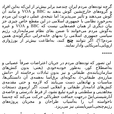
گرچه توده‌های مردم ایران چندصد برابر بیش‌تر از این‌که به‌این افراد
و گروه‌های خارج‌نشین گوش بدهند به‌ BBC و VOA و مانند آن
گوش می‌دهند و تأثیر می‌پذیرند؛ اما نتیجه‌ی عملی دعوت این مردم
به‌برخورد نظامی با جمهوری اسلامی در این مقطع خاص چیزی جز
بیان دیگری از همان قصه‌هایی نیست که BBC و VOA و غیره
به‌گوش مردم می‌خوانند تا ضمن بقای نظام سرمایه‌داری، رژیم
سیاسی جمهوری اسلامی را به‌بهای خانه‌خرابی دیگرگونه‌ی همین
مردم[!؟]، اگر نتوانند
چنج
کنند، به‌اطاعت بیش‌تر از بورژوازی
اروپایی‌ـ‌آمریکایی وادار نمایند.
*****
این تصور که توده‌های مردم در جریان اعتراضات صرفاً عصیانی و
به‌اصطلاح کور، به‌طور خودبه‌خودی (یعنی: بدون کنش‌های
سازمان‌یابنده‌ی طبقاتی و نیز بدون تبادلات برخاسته از «دانش
مبارزه‌ی طبقاتی»)، به‌گونه‌ای برق‌آسا به‌همه‌ی آن دانستگی‌ها،
مناسبات و نهادهایی دست می‌یابند که لازمه و حتی مقدمه‌ی
کنش‌های ادامه‌دار طبقاتی و انقلابی است، اگر ازسوی دستجات
مجاهدینی و سلطنتی و غیره تبلیغ نشود، از فرط نادرستی و خاصه‌ی
آنارشیستی‌اشْ درجهت حماقت خطرناکی‌ حرکت می‌کند که چه‌بسا
ناخواسته آب را به‌آسیاب طراحان و مجریان پروژه‌های
رژیم‌چنجی‌ـ‌امپریایستی نیز می‌ریزد.