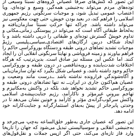
این تصور که کنش‌های صرفاً عصیانیِ گروه‌های نسبتاً وسیعی از
توده‌های مردم می‌تواند به‌جنبشی همه‌گیر، وسیع و توده‌ای، ویا
اعتصاب عمومی تبدیل شود، و موجبات سرنگونی رژیم جمهوری
اسلامی را فراهم کند، در بعید بودن خویش، حتی جهت معکوسی نیز
می‌تواند داشته باشد. چراکه تنها حرکتِ نسبتاً سازمان‌یافته و
به‌لحاظ طبقاتی آگاه است که می‌تواند در پیوستگی زمانی‌ـ‌مکانی و
تداوم خویشْ گسترش توده‌ای و طبقاتی را درپی داشته باشد و با
ایجاد شکاف دربین ارگان‌های اقتصادی‌ـ‌سیاسی‌ـ‌پلیسی رژیمْ
موجبات تشدید تضاهای درونی طبقه‌ و دستگاه بوروکراسی حاکم را
فراهم بیاورند و زمینه فروپاشی و نهایتاً سرنگونی انقلابی آن را ایجاد
کنند. اما عکس این مسئله نیز صادق است. بدین‌ترتیب که هرگاه
اختلافات شدت‌یابنده‌ و روبه‌تناقضی در درون طبقه و بوروکراسی
حاکم وجود داشته باشد، و عصیانی شکل بگیرد که توان سازمان‌یابی
و آگاه‌شوندگیِ فرارونده نداشته باشد ــ‌درست مانند وضعیت و
عصیان هم‌اکنون جاری ‌‌در ایران‌ــ نه تنها تضادهای درونی طبقه‌ و
بوروکراسی حاکم تشدید نخواهد شد، بلکه در واکنش به‌مکانیزم و
تهاجمِ بیرونیِ غیرمؤثر و ناکارآمد، رژیم جنایت‌پیشه‌ی اسلامی
واکنش سرکوب‌گرانه‌‌ی مؤثر و کارآمد و خونین نشان می‌دهد تا در
وحدتی پابرجاتر از پیشْ به‌بقای استثمارگرانه و جنایت‌کارانه خود
ادامه ‌دهد.
این تصور که عصیان جاری به‌‌طور خلق‌الساعه‌ به‌چپ می‌چرخد و
به‌جنبشی انقلابی و سوسیالیستی تبدیل می‌شود که جهان را تاریخاً
وارد فاز تازه‌ای می‌کند، حتی اگر ازپسِ جملات و نقل‌قول‌های