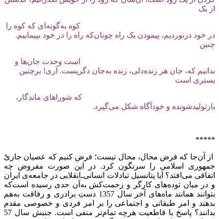
از یک
کوه به‌گونه‌ای که کوه را
در خود درنوردیم، پیمودن یک راه چونان‌که راه را در خود بپیماییم.
چنین
است وحدت جان‌ها و
بدانیم که، جان هر زنده‌دلی‌، زنده به‌جان دگریست. آری! برچنین
بستری است
که شوراهای ماندگار،
بازتولیدشونده و خودآگاه شکل می‌گیرد.
*****
از آن‌جا که فرض محال، محال نیست؛ فرض کنیم که عصیان جاریْ
جمهوری اسلامی را سرنگون کرد. در این صورت مفروض چه
اتفاقی می‌افتد؟ آیا پتانسیل تبادلات انسانی‌ـ‌انقلابی در جامعه‌ی ایران
و در میان توده‌های کارگر و زحمت‌کش به‌آن حدی رسیده است‌که
بتوانند همانند ماه‌های آخر سال 1357 دستِ برادری و رفاقت به‌هم
بدهند و امر طبقاتی و اجتماعی را بر امر فردی و خصوصی مقدم
بدانند؟ پاسخ با قاطعیت هرچه تمام‌تر منفی است. جنبش سال 57