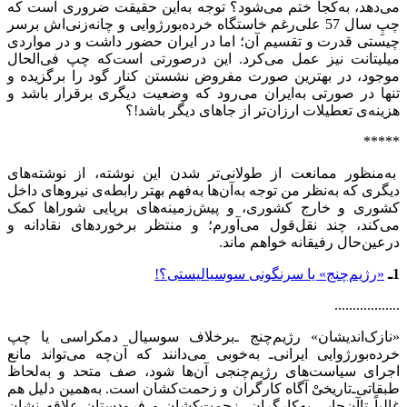
می‌دهد، به‌کجا ختم می‌شود؟ توجه به‌این حقیقت ضروری است‌ که
چپِ سال 57 علی‌رغم خاستگاه خرده‌بورژوایی‌ و چانه‌زنی‌اش برسر
چیستی قدرت و تقسیم آن؛ اما در ایران حضور داشت و در مواردی
میلیتانت نیز عمل می‌کرد. این درصورتی است‌که چپ فی‌الحال
موجود، در بهترین صورت مفروض نشستن کنار گود را برگزیده و
تنها در صورتی به‌ایران می‌رود که وضعیت دیگری برقرار باشد و
هزینه‌ی تعطیلات ارزان‌تر از جاهای دیگر باشد!؟
*****
به‌منظور ممانعت از طولانی‌تر شدن این نوشته، از نوشته‌های
دیگری که به‌نظر من توجه به‌آن‌ها به‌فهم بهتر رابطه‌ی نیروهای داخل
کشوری و خارج کشوری، و پیش‌زمینه‌های برپایی شوراها کمک
می‌کند، چند نقل‌قول می‌آورم؛ و منتظر برخوردهای نقادانه و
درعین‌حال رفیقانه خواهم ماند.
1ـ
«رژیم‌چنج» یا سرنگونی سوسیالیستی؟!
..................
«نازک‌اندیشان» رژیم‌چنج ـ‌برخلاف سوسیال دمکراسی یا چپ
خرده‌بورژوایی ایرانی‌ـ به‌خوبی می‌دانند که آن‌چه می‌تواند مانع
اجرای سیاست‌های رژیم‌چنجی آن‌ها شود، صف متحد و به‌لحاظ
طبقاتی‌ـ‌تاریخیْ آگاه کارگران و زحمت‌کشان است. به‌همین دلیل هم
غالباً تاآن‌جایی به‌کارگران، زحمت‌کشان و فرودستان علاقه نشان