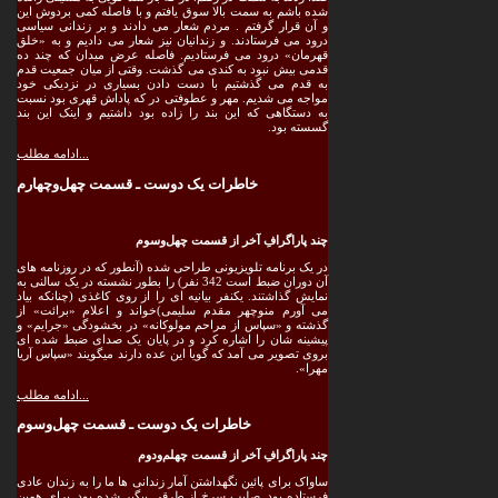
شده باشم به سمت بالا سوق یافتم و با فاصله کمی بردوش این
و آن قرار گرفتم . مردم شعار می دادند و بر زندانی سیاسی
درود می فرستادند. و زندانیان نیز شعار می دادیم و به «خلق
قهرمان» درود می فرستادیم. فاصله عرض میدان که چند ده
قدمی بیش نبود به کندی می گذشت. وقتی از میان جمعیت قدم
به قدم می گذشتیم با دست دادن بسیاری در نزدیکی خود
مواجه می شدیم. مهر و عطوفتی در که پاداش قهری بود نسبت
به دستگاهی که این بند را زاده بود داشتیم و اینک این بند
گسسته بود.
ادامه مطلب...
خاطرات یک دوست ـ قسمت چهل‌وچهارم
چند پاراگرافِ آخر از قسمت چهل‌وسوم
در یک برنامه تلویزیونی طراحی شده (آنطور که در روزنامه های
آن دوران ضبط است 342 نفر) را بطور نشسته در یک سالنی به
نمایش گذاشتند. یکنفر بیانیه ای را از روی کاغذی (چنانکه بیاد
می آورم منوچهر مقدم سلیمی)خواند و اعلام «برائت» از
گذشته و «سپاس از مراحم مولوکانه» در بخشودگی «جرایم» و
پیشینه شان را اشاره کرد و در پایان یک صدای ضبط شده ای
بروی تصویر می آمد که گویا این عده دارند میگویند «سپاس آریا
مهرا».
ادامه مطلب...
خاطرات یک دوست ـ قسمت چهل‌وسوم
چند پاراگرافِ آخر از قسمت چهلم‌ودوم
ساواک برای پائین نگهداشتن آمار زندانی ها ما را به زندان عادی
فرستاده بود. صلیب سرخ از طرقی پیگیر شده بود. برای همین