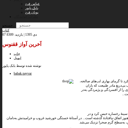
عباس فرد
بابک پایور
پویان فرد
نظرات خوانندگان
جستجو...
کتاب
07 دی 1395 | بازدید: 8309
آخرین آواز ققنوس
چاپ
ایمیل
نوشته شده توسط بابک پایور
babak.payvar
د تا گرمای بهاری لب‌های صالحه،
ف بی‌دریغ مادر طبیعت که باران
 را از افسردگی و پژمردگی به‌در
...
یدن صدای تپش قلب یک حادثۀ 9 ماهه، نفس را در سینۀ رخساره حبس کرد و در
یخ هنوز اتفاق نیافتادۀ گذشته است... در آستانۀ خستگی خورشید غروب و خرامیدنش به‌دامان
، به‌سطح گرم صحرا نزدیک می‌شد.