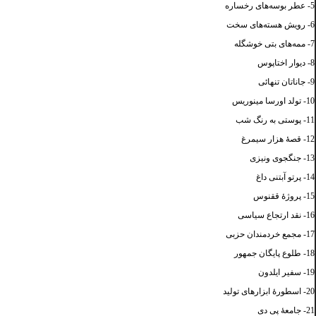
5- عطر بوسه‌های رخساره
6- رویش هسته‌های سخت
7- ممه‌های بتی خوشگله
8- دیوار اختاپوس
9- جاناتان تنهائی
10- تولد اورسا مینوریس
11- پوستی به رنگ شب
12- قصۀ هزار سیمرغ
13- جنگجوی ونیزی
14- پرتو آبتنی داغ
15- پروژۀ ققنوس
16- نقد ارتجاع سیاسی
17- مجمع خردمندان حزبی
18- طلوع پایگان جمهور
19- سفیر ایلدون
20- اسطورۀ ابزارهای تولید
21- جامعۀ پی دی