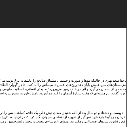
ناخدا سعد نهری در حالیکه موها و صورت و چشمان مشتاق صالحه را عاشقانه غرق بوسه می‌کر
به‌‌زمستان‌های سرد قلبش پایان دهد و یخ‌های افسردۀ سینه‌اش را آب کند... تا در گهوارۀ الطا
محبت را از آسمان می‌گیرد و آنرا در خاک زمین می‌پرورد؛ طبیعتی انسانی، انسانیت طبیعی وی
آورد، گفت: این هسته‌ای که هفت ستارۀ آسمان را گرد هم آورده، نامش «اورسا مینوریس» است
... دویست و هشتاد و دو سال بعد از آنکه شن
ضربان موج‌گونۀ بارقه‌ای نفس‌گیر از شهود، از نقطه‌ای به‌جهان نگاه کرد که در آن آینده، تار
افق رؤیانورد شن‌های صحرائی، رهگیر مدارپیمای «اورسا»ی بیست و پنجم، رئیس‌جمهور زمین