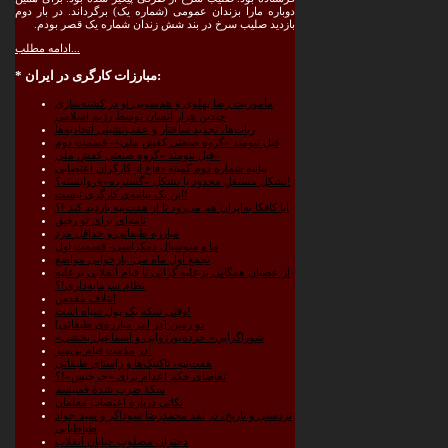
دوباره مارا بزندان عمومی (شماره یک) برگرداند. در بار دوم
بازدید صلیب سرخ در بند شش زندان شماره یک قصر بودم.
ادامه مطلب...
مبارزات کارگری در ایران:
*
مأموریت رضا پهلوی و هم‌سویی او در کشته‌سازی
چندین هزار انسان توسط رژیم اسلامی
ربات‌ها، تجدید ساختار و عقب‌نشینی اتحادیه‌ها
فیل تنومند «گروه صنعتی کفش ملی»- قسمت دوم
فیل تنومند «گروه صنعتی کفش ملی»
بیانیه شماره دوم کمیته دفاع از کارگران اعتصابی
تشکل مستقلِ محدود یا تشکل «گسترده»‌ی وابسته؟!
این یک بیانیه‌ی کارگری نیست!
آیا کافکا به‌ایران هم می‌رود تا از هفت‌تپه بازدید کند !؟
نامه‌ای برای تو رفیق
مبارزه طبقاتی و حداقل مزد
ما و سوسیال دمکراسی- قسمت اول
تجمع اول ماه می: بازخوانی مواضع
از عصیان همگانی برعلیه گرانی تا قیام انقلابی برعلیه
نظام سرمایه‌داری!؟
ائتلاف مقدس
وقتی سکه یک پول سیاه است!
دو زمین [در امر مبارزه‌ی طبقاتی]
«شوراگراییِ» خرده‌بورژوایی و اسماعیل بخشی
در مذمت قیام بی‌سر!
هفت‌تپه، تاکتیک‌ها و راستای طبقاتی
تقاضای حکم اعدام برای «جرجیس»!؟
سکۀ ضرب شدۀ فمنیسم
نکاتی درباره اعتصاب معلمان
تردستی و تاریخ، در نقد محمدرضا سوداگر و سید جواد
طباطبایی
دختران مصلوب خیابان انقلاب