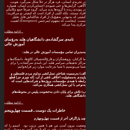
در تجربه‌ی انسانی، فرد هرگز در خلأ شکل نمی‌گیرد. هویت،
آگاهی، گرایش‌ها و حتی شیوه‌ی احساس‌کردن انسان، همواره
در پیوندی زنده با گروه‌ها پدید می‌آید. گروه صرفاً جمع مکانیکیِ
افراد نیستند، بلکه کلیتی از افراد است که کیفیتی نو می‌آفریند؛
کیفیتی که به‌تنهایی به‌هیچ‌یک از افراد شاکله‌اش قابل تقلیل
نیست. اینجاست که مفهوم ایمرجنس (Emergence) اهمیت
مرکزی پیدا می‌کند.
ادامه مطلب...
نامه‌ی سرگشاده‌ی دانشگاهیان هلند به‌رؤسای
آموزش عالی
به‌مدیران تمامی مؤسسات آموزش عالی در هلند:
ما کارکنان، پژوهشگران و فارغ‌التحصیلان کالج‌ها، دانشگاه‌ها و
مراکز تحقیقاتی سراسر هلند، این نامه‌ی سرگشاده را برای
شما می‌نویسیم تا شما به‌رعایت موارد زیر فرابخوانیم:
الف) به‌رسمیت شناختن نسل‌کشی مداوم مردم فلسطین و
پایبندی به‌مسئولیت اخلاقی ناشی از آن، [که چیزی جز]
قطع
رابطه با همه‌ی مؤسسات، پروژه‌ها و شرکت‌هایی است که
به‌نوعی با این نسل‌کشی همکاری می‌کنند.
ب) تلاش برای پایان دادن به‌خشونت پلیس در محوطه‌های
دانشگاهی هلند
.
ادامه مطلب...
خاطرات یک دوست ـ قسمت چهل‌وپنجم
چند پاراگرافِ آخر از قسمت چهل‌وچهارم
وضعیت بیرون آمدن من هم با همین ترتیب بود. اسمم را که
صدا زدند به سمت در رفتم. در که باز شد گویی به مسیلی رانده