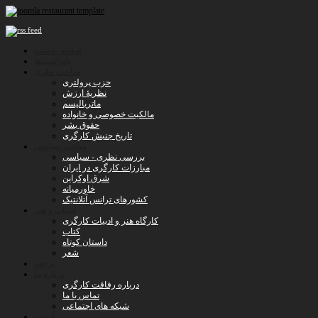
صفحه نخست
یادداشت‌ها
مباحث نظری
حزب پرولتری
نظریۀ ارزش
ماتریالیسم
مالکیت خصوصی و خانواده
حقوق بشر
تاریخ جنبش کارگری
مباحث سیاسی
بررسی نظری - سیاسی
مبارزات کارگری در ایران
شرق اوکراین
خاورمیانه
کشورهای ترانس آتلانتیک
ادبیات و هنر
کارگاه هنر و ادبیات کارگری
کتاب
داستان کوتاه
شعر
ترجمه
درباره ما
درباره رفاقت کارگری
تماس با ما
شبکه های اجتماعی
آرشیو