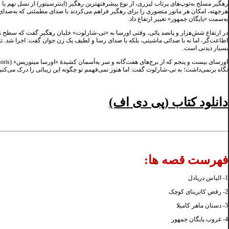
هرجهته، امکان هر مانور متصوری را برای رهگیر فراهم می‌کردند با صدای مطمئنی که به‌صدای 
به‌سمت «پایگان جمهور» تغییر ارتفاع داد.
در ارتفاع شش‌هزار و پانصد پائی، وقتی اورسا به «تی-شارلوت» خلبان رهگیر گفت که سطح زیرین
اطاعت‌گر، اما نه با صدائی ماشینی، بلکه با صدای رسا و لطیف یک زن جوان گفت: اجرا شد. تا
بسیار دیدنی است.
نگاه برنمی‌داشت؛ به تی-شارلوت گفت: اما هنوز نمی‌فهمم تو چگونه این زیبائی را درک می‌کن
دانلود کتاب (پی دی اف)
فهرست قصه ها:
1- الیاس دریادل
2- رقص کاترینای کوچک
3- دستان ماهر کامیلا
4- غروب پایگان جمهور