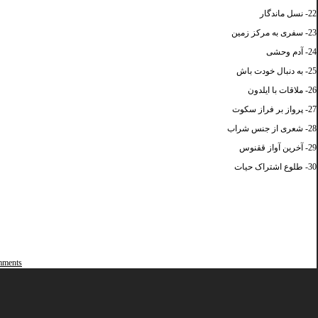
22- نسل ماندگار
23- سفری به مرکز زمین
24- آدم وحشی
25- به دنبال خودت باش
26- ملاقات با ایلدون
27- پرواز بر فراز سکوت
28- شعری از جنس شراب
29- آخرین آواز ققنوس
30- طلوع اشتراک حیات
ments