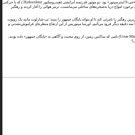
رهگیر مسلح به‌توپ‌های پرتاب لیزری، از نوع پیشرفته‎ترین رهگیر (اینترسپتور) از نسل نهم یا «جی-9 اینترسپتور» بود. دو موتور قدرتمند آبرانشی (هیدروسلتور Hydroceletor ) که با حرکتی
برخورد امواج دریا به‌صخره‌های ساحلی می‌مانست، ترمز هوائی را آغاز کردند و رهگیر
 رهگیر را نامرئی کند تا او بتواند پایگان جمهور را ببیند؛ تی-شارلوت مانند یک روبوت
 سه دقیقه دیگر فرود می‌آئیم، اورسا مینوریس از این ارتفاع منظره‌ای فراموش‌نشدنی و
اورسای بیست و پنجم که از برج‌های هفت‌گانه و سر به‌آسمان کشیدۀ «اورسا مینوریس» (Ursae Minoris) نامی که ساکنین زمین، از روی محبت و آگاهی به «پایگان جمهور» داده بودند،
ی؟