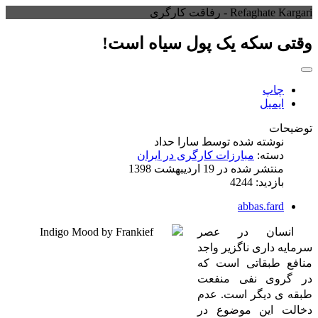
Refaghate Kargari - رفاقت کارگری
وقتی سکه یک پول سیاه است!
چاپ
ایمیل
توضیحات
نوشته شده توسط
سارا حداد
دسته:
مبارزات کارگری در ایران
منتشر شده در 19 ارديبهشت 1398
بازدید: 4244
abbas.fard
انسان
در عصر
سرمایه­ داری ناگزیر واجد
منافع طبقاتی است که
در گروی نفی منفعت
طبقه­ ی دیگر است. عدم
دخالت این موضوع در