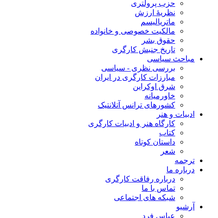
حزب پرولتری
نظریۀ ارزش
ماتریالیسم
مالکیت خصوصی و خانواده
حقوق بشر
تاریخ جنبش کارگری
مباحث سیاسی
بررسی نظری - سیاسی
مبارزات کارگری در ایران
شرق اوکراین
خاورمیانه
کشورهای ترانس آتلانتیک
ادبیات و هنر
کارگاه هنر و ادبیات کارگری
کتاب
داستان کوتاه
شعر
ترجمه
درباره ما
درباره رفاقت کارگری
تماس با ما
شبکه های اجتماعی
آرشیو
عباس فرد