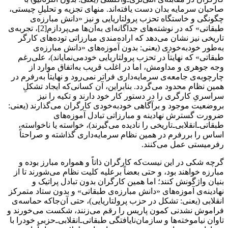
صاحبان سرمایه بدان دست یافته‌اند. منهای تجزیه و تحلیلِ چیستی،
چگونگی و خاستگاه تحزب پرولتاریایی و نیز «دانش مبارزه‌ی
طبقاتی» که در نوشته‌ها‌ی جداگانه‌ای به‌آن‌ها می‌پردازم[2]، تجربه‌ی
تاریخی نیز نشان می‌دهد که اراده‌مندی مبارزاتی توده‌های کارگر
به‌طور خودبه‌خودی (یعنی: بدون آموزه‌های «دانش مبارزه‌ی
طبقاتی» که نهایتاً در تحزب پرولتاریایی خودمی‌نمایاند)، علی‌رغم
وجه جوهری و مداومش، اما در اغلب قریب به‌اتفاق موارد از
چارچوبه‌ی جامعه‌ی سرمایه‌داری فراتر نمی‌رود و نهایتاً به‌رفرم در
همین نظام محدود می‌گردد. بنابراین، آن کسانی‌که ایجاد تشکلِ
سراسریِ کارگری را در دستور کار خود دارند و تکیه را نیز
بروضعیت موجود و برآگاهی خودبه‌خودی کارگران می‌گذارند (یعنی:
ضرورت گسترش نهادینه و مبارزاتی تبادل آموزه‌های
طبقاتی‌‌ـ‌انقلابی‌ـ‌تاریخی را نادیده می‌گیرند)، خواسته یا ناخواسته،
اساس را بررفرم در همین نظام سرمایه‌داری گذاشته و صراحتاً
رفرمیستی عمل می‌کنند.
گرچه شکی در این نیست‌که کارگران ذاتاً و همواره مبارز بوده‌ و
مبارزه خواهند بود، و حتی بعضاً برعلیه کلیت نظام می‌شورند تا از
بنیان واژگونش کنند؛ اما همین کارگران بدون تبادل پراتیک و
نهادینه‌ی آموزه‌های «دانش مبارزه‌ی طبقاتی» و بدون ستاد متمرکز
انقلابی (یعنی: تشکل در حزب پرولتاریایی)، حتی آن‌جاکه حماسه‌ی
فراموش نشدنی کمون پاریس را رقم می‌زنند، شکست می‌خورند و
تاوان نیاموخته‌ها و سازمان‌نایافتگی طبقاتی‌ـ‌انقلابی‌ـ‌حزبی خودرا با