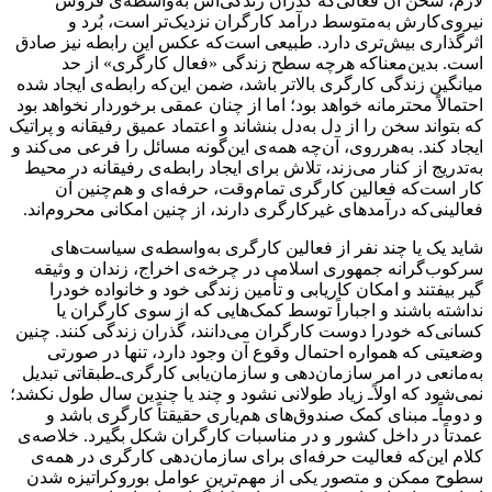
لازم، سخن آن فعالی‌که گذران زندگی‌اش به‌واسطه‌ی فروش
نیروی‌کارش به‌متوسط درآمد کارگران نزدیک‌تر است، بُرد و
اثرگذاری بیش‌تری دارد. طبیعی است‌که عکس این رابطه نیز صادق
است. بدین‌معناکه هرچه سطح زندگی «فعال کارگری» از حد
میانگین زندگی کارگری بالاتر باشد، ضمن این‌که رابطه‌ی ایجاد شده
احتمالاً محترمانه خواهد بود؛ اما از چنان عمقی برخوردار نخواهد بود
که بتواند سخن را از دل به‌دل بنشاند و اعتماد عمیق رفیقانه‌ و پراتیک
ایجاد کند. به‌هرروی، آن‌چه همه‌ی این‌گونه مسائل را فرعی می‌کند و
به‌تدریج از کنار می‌زند، تلاش برای ایجاد رابطه‌ی رفیقانه در محیط
کار است‌که فعالین کارگری تمام‌وقت، حرفه‌ای و هم‌چنین آن
فعالینی‌که درآمدهای غیرکارگری دارند، از چنین امکانی محروم‌اند.
شاید یک یا چند نفر از فعالین کارگری به‌واسطه‌ی سیاست‌های
سرکوب‌گرانه جمهوری اسلامی در چرخه‌ی اخراج، زندان و وثیقه
گیر بیفتند و امکان کاریابی و تأمین زندگی خود و خانواده‌ خودرا
نداشته باشند و اجباراً توسط کمک‌هایی که از سوی کارگران یا
کسانی‌که خودرا دوست کارگران می‌دانند، گذران زندگی ‌کنند. چنین
وضعیتی که همواره احتمال وقوع آن وجود دارد، تنها در صورتی
به‌مانعی در امر سازمان‌دهی و سازمان‌یابی کارگری‌ـ‌طبقاتی تبدیل
نمی‌شود که اولاً‌ـ زیاد طولانی نشود و ‌چند یا چندین سال طول نکشد؛
و دوماً‌ـ مبنای کمک صندوق‌های هم‌یاری حقیقتاً کارگری باشد و
عمدتاً در داخل کشور و در مناسبات کارگران شکل بگیرد. خلاصه‌ی
کلام این‌که فعالیت حرفه‌ای برای سازمان‌دهی کارگری در همه‌ی
سطوح ممکن و متصور یکی از مهم‌ترین عوامل بوروکراتیزه شدن