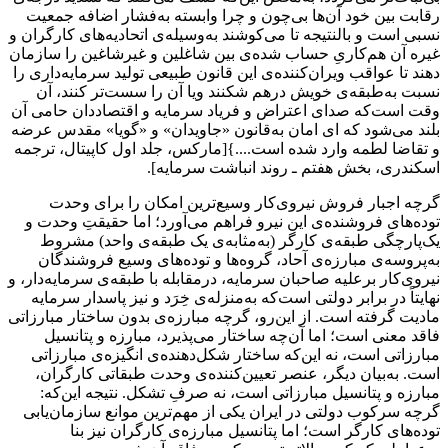
رقابت بین خود آن‌ها بی‌چون و چرا وابسته به‌فشار اضافه جمعیت
نسبی است و بالنتیجه تا می‌کوشند به‌وسیله‌ی اتحادیه‌های کارگران و
غیره آن هم‌کاریِ حساب شده‌ی بین شاغلین و غیرشاغین را سازمان
دهند تا عواقب ویران‌کننده‌ی این قانون طبیعی تولید سرمایه‌داری را
نسبت به‌طبقه‌ی خویش درهم شکنند ویا آن را سست‌تر کنند، آن
وقت است‌که صدای اعتراض و فریاد سرمایه و اقتصاددان حامی آن
بلند می‌شود که ای امان به‌قانون «جاویدان» و «گویا» مقدس عرضه
و تقاضا لطمه وارد شده است....}[مارکس، جلد اول کاپیتال، ترجمه
اسکندری، بخش هفتم ـ روند انباشت سرمایه].
گرچه اجبار فروش نیروی‌کار وسیع‌ترین امکان را برای وحدت
توده‌های فروشنده‌ی این نیرو فراهم می‌آورد؛ اما حقیقتِ وحدت و
یک‌پارچگی طبقه‌ی کارگر (به‌مثابه‌ی یک طبقه‌ی واحد) مشروط
به‌پروسه‌ی مبارزه‌ی آحاد، گروه‌ها و توده‌های وسیع فروشندگان
نیروی‌کار برعلیه صاحبان سرمایه، درمقابله‌ با طبقه‌ی سرمایه‌دار، و
نهایتاً در برابر دولتی است‌که به‌منزله‌ی خِرَد و نیز پاسدار سرمایه
مادیت گرفته است. از این‌رو، گرچه مبارزه‌ی بدون ساختار مبارزاتی
فاقد معنی است؛ اما آن‌چه ساختار می‌پذیرد، مبارزه و پتانسیل
مبارزاتی است، نه این‌که ساختار شکل‌دهنده‌ی انگیزه‌ی مبارزاتی
است. به‌بیان دیگر، عنصر تعیین‌کننده‌ی وحدت طبقاتی کارگران،
مبارزه و پتانسیل مبارزاتی است، نه صرفِ تشکل. نتیجه این‌که:
گرچه سرکوب دولتی در ایران یکی از مهم‌ترین موانع سازمان‌یابی
توده‌های کارگر است؛ اما پتانسیل مبارزه‌ی کارگران نیز بنا