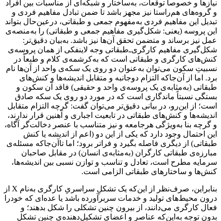
نیازها و خصوصاً توقعات، به‌ساختار و شبکه‌ای از مناسبات بین افراد
و گروه‌های هم‌راستا نیز مجهز باشد تا ضمن تبادل مفاهیم فردی‌ و
تبدیل این مفاهیم فردی به‌مفهوم جمعی و طبقاتی، درعین‌حال بتواند
این پروسه (یعنی: شکل‌گیری مفاهیم جمعی و طبقاتی) را به‌منصه‌ی
عمل نیز برساند و متضمن تحقق آن‌ها نیز باشد. به‌‌بیان دقیق‌تر:
شکل‌گیری مفاهیم کارگری‌ـ‌‌‌طبقاتی وجه لاینفکی از همان پروسه‌ی
کنش‌های کارگری و طبقاتی است که به‌کرشمه‌ی کلام و طبعاً در
نسبیتِ سکون می‌توان به‌عنوان دو روی یک سکه‌ی واحد از آن‌‌ها نام
برد. اما از آن‌جاکه التزام دوجانبه‌ و متقابل اندیشه‌ها و کنش‌های
طبقاتی (به‌مثابه‌ی یک پروسه‌ی واحد و حقیقی) فاقد آن سکون و
بستگی نسبتاً ماندگاری است که در مورد دو روی یک سکه صادق
است؛ از این‌رو، در بیانی دقیق‌تر می‌توان گفت: گرچه التزام متقابل
اندیشه‌ها و کنش‌های طبقاتی در تابعیت اجباری و آهنین قرار ندارند،
و گرچه بنا به‌ویژگی هرجامعه و نیز متناسب با عنصر دخالت‌گر آگاه،
این احتمال وجود دارد که یکی از این دو (اعم از اندیشه یا کنش
طبقاتی) از دیگری فاصله بگیرد و فراتر برود؛ اما تاآن‌جا‌که مسئله‌ی
مبارزه‌ی طبقاتی کارگران (به‌مثابه‌ی انسان) در مقابل صاحبان
سرمایه مطرح است، تعادل و تناسب و توازن نسبی بین اندیشه‌ها،
کنش‌ها و ساختارهای طبقاتی الزامی است.
بنابراین، صرف‌نظر از این‌که یک تشکلِ سراسریِ کارگری به‌نام X از
درون محیط‌های تولید و خدمات سربرآورده باشد یا عده‌ای که خودرا
فعال کارگری می‌دانند، از بیرون چنین تشکلی را شکل بدهند؛ و
بدون توجه به‌این‌که عناصر و اعضای تشکیل‌دهنده‌ی چنین تشکل