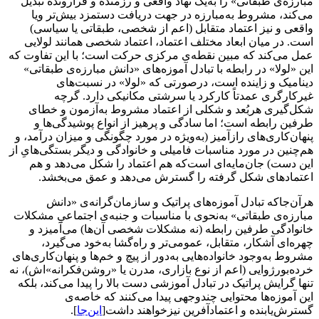
مبارزه‌ی طبقاتی» را به‌یک نهاد واقعی و رزمنده و فرارونده تبدیل
می‌کند، مشروط به‌مبارزه در جهت دریافت دستمزد بیش‌تر ویا
واقعی و نیز اعتماد متقابل (اعم از شخصی، طبقاتی یا سیاسی)
است. در میان ابعاد مختلف اعتماد، اعتماد شخصی همانند لولایی
عمل می‌کند که مبین نقطه‌ی مرکزی حرکت است؛ با این تفاوت که
این «لولا» در رابطه با تبادل آموزه‌های «دانش مبارزه‌ی طبقاتی»
دینامیک و زاینده است، درصورتی که «لولا» در نسبت‌های
غیرکارگری عمدتاً کارکرد یا سرشتی مکانیکی دارد. گرچه
شکل‌گیری هربُعد و شکلی از اعتماد مشروط به‌آزمون و خطای
طرفین رابطه است؛ اما سادگی و پرهیز از انواع پوشیدگی‌ها و
پنهان‌کاری‌های رازآمیز (به‌ویژه در مورد چگونگی و میزان درآمد، و
هم‌چنین در مورد مناسبات فامیلی و خانوادگی و دیگر بستگی‌هایِ از
این دست) جان‌‌مایه‌ای است‌که هم اعتماد را شکل می‌دهد و هم
اعتمادهای شکل گرفته را گسترش می‌دهد و عمق می‌بخشد.
هرآن‌جاکه تبادل آموزه‌های پراتیک و سازمان‌گرانه‌ی «دانش
مبارزه‌ی طبقاتی» به‌نحوی با مناسبات و جنبه‌ی اجتماعیِ مشکلات
خانوادگی طرفین رابطه (نه مشکلات شخصی آن‌ها) می‌آمیزد و
چهره‌ای آشکار، متقابل، عمومی‌تر و راه‌گشا به‌خود می‌گیرد،
مشروط به‌وجود خانواده‌هایی به‌دور از پیچ و خم‌ها و پنهان‌کاری‌های
خرده‌بورژوایی (اعم از نوع بازاری، مدرن یا «روشن‌فکرانه»اش‌)، نه
تنها گرایش پراتیک در تبادل آموزشی دست بالا را پیدا می‌کند، بلکه
این آموزه‌ها محتوایی چندوجهی پیدا می‌کنند که خاصه‌ی
گسترش‌یابنده و اعتمادآفرین نیزخواهند داشت[
این‌جا
].