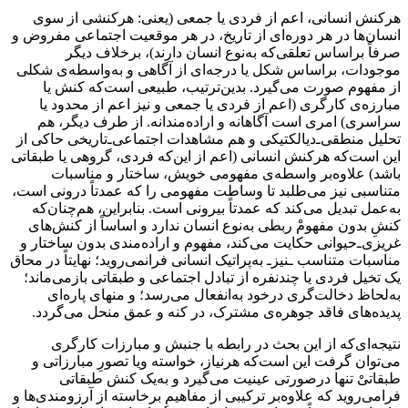
هرکنش انسانی، اعم از فردی یا جمعی (یعنی: هرکنشی از سوی
انسان‌ها در هر دوره‌‌ای از تاریخ، در هر موقعیت اجتماعی مفروض و
صرفاً براساس تعلقی‌که به‌نوع انسان دارند)، برخلاف دیگر
موجودات، براساس شکل یا درجه‌ای از آگاهی و به‌واسطه‌ی شکلی
از مفهوم صورت می‌گیرد. بدین‌ترتیب، طبیعی است‌که کنش یا
مبارزه‌ی کارگری (اعم از فردی یا جمعی و نیز اعم از محدود یا
سراسری) امری است آگاهانه و اراده‌مندانه. از طرف دیگر، هم
تحلیل منطقی‌ـ‌دیالکتیکی و هم مشاهدات اجتماعی‌ـ‌تاریخی حاکی از
این است‌که هرکنش انسانی (اعم از این‌که فردی، گروهی یا طبقاتی
باشد) علاوه‌بر واسطه‌ی مفهومی خویش، ساختار و مناسبات
متناسبی نیز می‌طلبد تا وساطت مفهومی را که عمدتاً درونی است،
‌به‌عمل تبدیل می‌کند که عمدتاً بیرونی است. بنابراین، هم‌چنان‌که
کنشِ بدون مفهومْ ربطی به‌نوع انسان ندارد و اساساً از ‌کنش‌های
غریزی‌ـ‌‌حیوانی حکایت می‌کند، مفهوم و اراده‌مندی بدون ساختار و
مناسبات متناسب ـنیز‌ـ به‌پراتیک انسانی فرانمی‌روید؛ نهایتاً در محاق
یک تخیل فردی یا چندنفره از تبادل اجتماعی و طبقاتی بازمی‌ماند؛
به‌لحاظ دخالت‌گری درخود به‌انفعال می‌رسد؛ و منهای پاره‌ای
پدیده‌های فاقد جوهره‌ی مشترک، در کنه و عمق منحل می‌گردد.
نتیجه‌ای‌که از این بحث در رابطه با جنبش و مبارزات کارگری
می‌توان گرفت این است‌که هرنیاز، خواسته ویا تصورِ مبارزاتی و
طبقاتیْ تنها درصورتی عینیت می‌گیرد و به‌یک کنش طبقاتی
فرامی‌روید که علاوه‌بر ‌‌ترکیبی از مفاهیمِ برخاسته از آرزومندی‌ها و