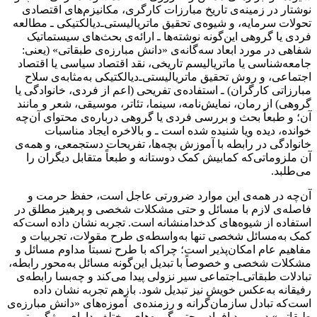
نوشتار در زمینه‌ی تاریخ مبارزات کارگری، مکانیزم‌‌های اقتصادی
تحولات سرمایه، و شیوه‌ی تحقیق ماتریالیستی‌ـ‌دیالکتیکی ـ مطالعه
فردی یا گروهی این‌گونه نوشته‌ها ـ ارائه‌ی بحث‌های سیستماتیک
شفاهی در مورد ابعاد سه‌گانه‌ی «دانش مبارزه‌ی طبقاتی» (یعنی:
جامعه‌شناسی یا ماتریالیسم تاریخی، نقد اقتصاد سیاسی یا اقتصاد
اجتماعی، و روش تحقیق ماتریالیستی‌ـ‌دیالکتیکی به‌مثابه‌ی سلاح
مبارزاتی کارگران) ـ استفاده‌ی تفریحی (اعم از فردی، خانوادگی یا
گروهی) از رمان، نمایش‌نامه، سینما، تئاتر، موسیقی، شعر و مانند
آن؛ و طبعاً بحث و بررسی فردی یا گروهی درباره‌ی محتوای آن‌چه
خوانده، دیده ویا شنیده شده است ـ و بالاخره ایجاد مناسبات
خانوادگی در رابطه با آموزش بچه‌ها، تفریحات دستجمعی، و همه‌ی
آن ملزوماتی‌‌که کمابیش ‌کمک دوستانه‌ و طبعاً متقابل دیگران را
می‌طلبد.
آن‌چه در همه‌ی این موارد ضرورتی عاجل است، حفظ حرمت و
فاصله‌ی لازم با مسائل و حتی مشکلات شخصی و پرهیز مطلق در
استفاده از شیوه‌های کدخدامنشانه است. تجربه نشان داده است‌که
کمک به‌مسائل شخصی تنها به‌واسطه‌ی طرح مقولات، تجربیات و
مفاهیم عام امکان‌پذیر است؛ چراکه با طرح نسبتاً مداوم مسائل و
مشکلات شخصی و خصوصاً با تبدیل این‌گونه مسائل به‌محور رابطه‌،
تبادلات طبقاتی‌ـ‌اجتماعی سیر نزولی پیدا می‌کند و چه‌بسا رابطه‌ی
رفیقانه به‌عکس خویش نیز تبدیل شود. بازهم تجربه نشان داده
است‌که تبادل سازمان‌گرانه و رزمنده‌ی آموزه‌های «دانش مبارزه‌ی
طبقاتی» در مورد افراد و حتی گروه‌های مختلف دارای ویژگی، تم و