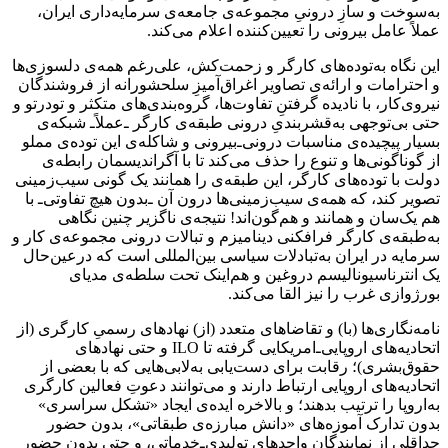
به‌سوخت و سازِ درونیِ مجموعه‌ی جامعه‌ی سرمایه‌داری ایران،
‌عملاً‌ عامل بیرونی را تعیین‌کننده اعلام می‌کند.
این نگاه به‌توده‌های کارگر و زحمت‌کش، علی‌رغم همه‌ی دلسوزی‌ها
و احترامات و ارائه‌ی تصاویر اغراق‌آمیزِ سلحشورانه از فروشندگان
نیروی‌کار، با نادیده گرفتنِ تفاوت‌ها، گروه‌بندی‌های متکثر و تودرتو و
حتی بی‌توجهی به‌قشربندیِ درونی طبقه‌ی کارگر ـ‌عملاً‌ـ شبکه‌ی
بسیار پیچیده‌ی مناسبات درونی‌ـ‌بیرونی و شاکله‌ی این توده‌ی مملو
از گوناگونی‌ها‌ و تنوع را حذف می‌کند تا با آگراندیسمان رابطه‌ی
دولت‌ با توده‌های کارگر، این طبقه‌ی را همانند یک گونی سیب‌زمینی
‌تصویر کند، که همه‌ی سیب‌زمینی‌ها درون آن ـ‌بدون هیچ تفاوتی‌ـ با
هم یک‌سان و همانند و هم‌گون‌اند! نتیجه‌ی ناگزیر چنین نگاهی
به‌طبقه‌ی کارگر فرافکنی دینامیزم و تبالات درونی مجموعه‌ی کار‌ و
سرمایه در ایران به‌تبادلات سیاسی بین‌المللی است که درعین‌حال
یک انترناسیونالیسم دروغین و هم‌اینک تحت سلطه‌ی مدیای
بورژوازی غرب را نیز القا می‌کند.
نامه‌نگاری‌ها (با) و تقاضاهای متعدد (از) نهادهای رسمیِ کارگری (از
اتحادیه‌ها‌ی اروپایی‌ـ‌امریکایی گرفته تا ILO و حتی نهادهای
حقوق‌بشری)؛ رقابت برای دست‌یابی به‌لابی‌هایی که با بعضی از
اتحادیه‌های اروپایی ارتباط دارند و می‌توانند دعوتِ فعالین کارگری
به‌اروپا را ترتیب بدهند؛ و بالاخره ایده‌ی ایجاد «تشکل سراسری»
بدون تدارک آموزه‌های «دانش مبارزه‌ی طبقاتی»، بدون حضور
حداقلی از نمایندگان واحدهای تولید‌ی‌ـ‌خدماتی، و حتی بدون حضور