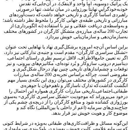
یک پراتیک دوسویه، اما واحد و لاینفک)، در آن‌جایی‌که تقدسِ
خودبه‌خودگراییِ نهایتاً بورژوایی در میان نباشد، تنها درصورتی
راهبردی اساساً کارگری و تاریخی خواهد داشت‌که دست‌آوردهای
مبارزاتی و تاریخی طبقه‌ی جهانی کارگر را ملحوظ نظر داشته باشد؛
و به‌واسطه‌ی دریافت عقلانی و نیز با استفاده (نه الگوبرداری) از
تجارب 200 ساله‌ی مبارزه‌ی متشکلِ کارگران در کشورهای مختلف
به‌سازمان‌دهی و سازمان‌یابی خویش بپردازد.
براین اساس آن‌چه امروزه برشکل‌گیری نهاد یا نهاهایی تحت عنوان
«تشکل سراسری کارگران» مقدم است و جنبه‌ی تدارکاتی نیز دارد،
اگر نه تعیین جامع‌الاطراف، لااقل ترسیمِ نظریِ راستای اجتماعی،
دینامیزم درونی، سازوکار و بُرد توده‌ای، مکانیزم‌های ‌بیرونی، و نیز
توقعات و چشم‌اندازهای ‌تاریخی چنین نهادِ درحال شکل‌گیری و
مفروضی است. چراکه براساس تجربه‌ی 200 ساله‌ی مبارزات
کارگری در کشورهای مختلف می‌توان روی این نکته‌ی بسیار مهم
انگشت گذاشت‌که تدارک ناسازگار و ناهم‌خوان با جوهره‌ی
طبقاتی‌ـ‌اجتماعی‌ـ‌‌تاریخی مبارزات کارگری همواره این احتمال را
درخود می‌پروراند که موجودیت «تشکل سراسری کارگری» به‌سوی
بورژوازی کشانده شود و منافع کارگران را از دریچه‌ی چشم یکی از
جناح‌بندی‌های سرمایه (اعم از داخلی یا بین‌المللی) نگاه کند و
موضوع کار و هویت خویش نیز قرار بدهد.
این‌گونه مسائل و ظرافت‌کاری‌های طبقاتی به‌ویژه در شرایط کنونی
که سرمایه علاوه‌بر کلیت خویش، به‌ویژه در بلوک‌بندی سرمایه‌‌داری