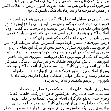
تیرباران شدن‌های دسته‌جمعی و زندان‌های طولانی و نهایتاً با
سرخوردگی و یأس پس می‌دهند. تفاوت کمون پاریس با انقلاب اکتبر
در همین نیآموخته‌ها و سازمان‌نایافتگی بلشویکی بود.
شاید کسی در مقابل استدلال بالا بگوید: شوروی هم فروپاشید و با
فروپاشی خود، قدرت و گستره‌ی سرمایه جهانی را افزایش داد! در
پاسخ به‌این نکته‌ی در نوسان بین درست و نادرست باید گفت: اولاً‌ـ
انقلاب اکتبر و هم‌چنین فروپاشی شوروی گنجینه‌ی بسیار عظیمی
به‌پرولتاریا و بشریت اعطا کرده که هنوز جای کشف و
درس‌آموزی‌های بسیار دارد؛ دوماً‌ـ گسترش نظام سرمایه‌داری پس
از فروپاشی شوروی بیش‌تر به‌خیز پیش از مرگِ این نظام دارد و
ضروری است‌که در این‌ جهت حرکت کرد؛ و سوماًـ چرا چنین نتیجه
نگیریم که یکی از مهم‌ترین دلایل فروپاشی شوروی ضریب ناچیز
آموزه‌های «دانش مبارزه‌ی طبقاتی» و نیز سازمان‌یافتگی متمرکز
طبقاتی‌ـ‌انقلابی‌ـ‌حزبی کارگران روسیه قبل از انقلاب اکتبر بود که
پس از انقلاب نیز به‌طور فروکاهنده‌ای بازتولید شد تا سرانجام
به‌صفر رسید و به‌دیگر عوامل طبقاتی چنان اجازه‌ی رشد داد تا
شوروی را درهم بشکنند و به‌غارت ببرند؟!
به‌هرروی، تاریخ نشان داده است‌که صرف‌نظر از مختصات
سیاسی‌ـ‌اجتماعی‌ـ‌تاریخی هرکشور خاص، در اغلب جاهایی که یک
رفرم جدی به‌نفع کارگران انجام گرفته، عمدتاً به‌این دلیل بوده
است‌که حداقل بخشی از توده‌های کارگر در معرض آموزه‌های
نهادینه‌ی و پراتیک «دانش مبارزه‌ی طبقاتی» قرار داشته و با به‌خطر