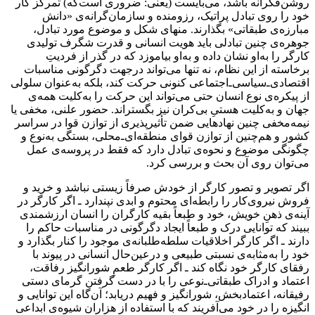
روشن‌فکرانه باشد، می‌بایست (یعنی: ضروری است‌که) تمرکز کار
خود را روی تبادل پراتیک، رزومنده و سازمان‌گرانه‌ی «دانش
مبارزه‌ی طبقاتی» بگذارند. منهای شکل و موضوع مورد تبادل،
جوهره‌ی چنین تبادلی باید هویت انسانی و قدرت شگرف تولیدی
کارگر را به‌او نشان داده و به‌او بیاموزد که در گذر از فردیتِ
برخاسته از این نظام، نه تنها می‌تواند درجهت دگرگونی مناسبات
اقتصادی‌ـ‌سیاسی‌ـ‌اجتماعی کنونی حرکت کند، بلکه به‌عنوان سلولی
از پیکره‌ی نوع انسان حتی می‌تواند این حرکت را به‌کلیت همه‌ی
جهان و به‌کلیت هستیِ بی‌کران نیز بگستراند. حضور علنی، مخفی یا
نیمه‌مخفی چنین نهادهایی ضمن تأثیرپذیری از ‌توازن قوا در سراسر
کشور و هم‌چنین از توازن قوای منطقه‌‌ای‌ـ‌محلی، بستگی به‌نوع و
چگونگی موضوع و نحوه‌ی تبادل دارد که فقط در پروسه‌ی عمل
می‌توان روی آن بحث و بررسی کرد.
اگر تصویر و تصور کارگر از خودش صرفاً زیستی نباشد و خرید و
فروش نیروی‌کار را رابطه‌ای محتوم و ابدی نپندارد ـ اگر کارگر در
آینه‌ی ذهنِ خویش، خود و طبعاً بقیه کارگران را انسان ارزشمندی
ببیند که توانایی درک و طبعاً ایجاد دگرگونی در مناسبات حاکم را
دارند ـ اگر کارگر اخلاقیات سلطه‌طلبانه‌ی موجود را کنار بگذارد و
خود را به‌مثابه‌ی نسبتی طبیعی و درعین‌حال انسانی در پیوند با
رفقای کارگر خود نگاه کند ـ اگر کارگر طعمِ شورانگیز رفاقت،
اعتماد و ادراک طبقاتی‌ـ‌نوعی را با در دست گرفتن گرمای دستی
رفیقانه، اعتمادبخش، شورانگیز و فهیم دریابد؛ آن‌گاه این توانایی و
انگیزه را در خود می‌آفریند که با استفاده از هزاران شیوه‌ی ابداعی