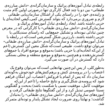
رابطه‌ی تبادل آموزه‌های پراتیک و سازمان‌گرانه‌ی «دانش مبارزه‌ی
طبقاتی» بین دو یا چند فعال کارگری تنها درصورتی اولین گام مثبت
و زاینده‌ی خود را در راستای یکی از اشکال سازمان‌یابی طبقاتی
لازم و ضروری برمی‌دارد ‌که بتواند گسترش کمی‌ـ‌کیفیِ اتحادیه‌ای یا
حزبی داشته باشد. ایجاد رابطه‌ی تبادل آموزه‌های پراتیک و
سازمان‌گرانه‌ی «دانش مبارزه‌ی طبقاتی» با کارگرانی که در معرض
چنین تبادلی نبوده‌اند و تشکیل جمع‌هایی که راستای سندیکایی یا
حزبی داشته باشند، بارزترین شکل گسترشی است‌که در رابطه با
تبادل آموزه‌های پراتیک و سازمان‌گرانه‌ی «دانش مبارزه‌ی طبقاتی»
می‌توان توقع داشت. طبیعی است‌که شکل معین این گسترش (اعم
از این‌که اتحادیه‌ای یا حزبی باشد) به‌موقع و موضع افراد یا جمع‌های
گسترش‌دهنده و هم‌چنین به‌موقع و موضع منطقه و محلی بستگی
دارد که گسترش در آن صورت می‌گیرد.
به‌طورکلی، از پسِ این‌‌چنین نهادهایی است‌که می‌توان وقوع یک
اعتصاب را در پروسه‌ی کنش و برهم‌کنش‌های خودجوش به‌گونه‌ای
سازمان داد که پس از اتمام یا فروکش اعتصاب، این امکان فراهم
شود که پروسه‌ی شکل‌گیری و نتایج حاصله را (اعم از این‌که
موفقیت کامل، موفقیت نسبی یا شکست باشد) به‌بحث و گفتگویی
نسبتاً عمومی تبدیل کرد و از این گفتگوها نتایج طبقاتی گرفت و
آموزه‌های سازمان‌گرانه‌ی «دانش مبارزه‌ی طبقاتی» را به‌تبادل
گذاشت؛ و نهایتاً روی ضرورت ایجاد تشکل پایدار و توده‌ای متمرکز
شد.