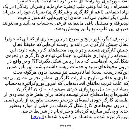
به‌دستورپذیری ویا رابطه‌ای تعبیر کرد که تابعیت همه‌جانبه را
به‌همراه دارد؛ اما وقتی قلب (یعنی: جان‌مایه و شریان زندگی) در یک
نهاد اجتماعی (اعم از کارگری و غیرکارگری) ضربان خودرا با ضربان
قلبی دیگر تنظیم می‌کند، همه‌ی آن چیزهایی که هنوز تابعیت
نپذیرفته و مستقل باقی مانده‌اند، فرعی‌ به‌حساب می‌آیند و می‌توانند
ضربان این قلبِ تابع را نیز پوشش بدهند.
از طرف دیگر، باور رایج و صریح در بین بسیاری از کسانی‌که خودرا
فعال جنبش کارگری می‌دانند و ازجمله آن‌هایی‌که حقیقتاً فعال
جنبش کارگری هستند و در درون محیط‌های کار ریشه دارند، این
است‌که راز پایداری طبقاتی و اجتماعی نهادهای کارگری در نحوه‌ی
‌شکل‌گیری آن‌هاست که باید از پایین شکل بگیرند[!؟] و در واقع در
درون محیط‌های تولید و خدمات ریشه داشته باشند. این باور ضمن
این‌که درست است؛ اما نادرست نیز هست! بدون هرگونه بحث
نظری و عقلانی، تاریخِ مبارزات کارگری به‌طور تجربی نشان می‌دهد
که اغلبِ قریب به‌اتفاق اتحادیه‌هایی که امروز بوروکراتیزه به‌حساب
می‌آیند و به‌دنبال بورژوازی خودی می‌دوند تا به‌زیان کارگران
کشورهای به‌اصطلاح کم‌تر توسعه یافته، برای بخش‌های محدودی از
طبقه‌ی کارگر خودی لقمه‌ای چرب‌تر به‌دست بیاورند، از پایین (یعنی:
از درون محیط‌های کار) شکل گرفته‌اند، در خیلی از موارد به‌طور
جدی و پی‌گیر مبارزه کرده‌اند و سرانجام در شرایط خاصی
بوروکراتیزه شده و به‌فساد نیز کشیده شده‌اند[
این‌جا
]
*****