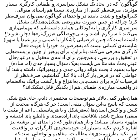
گوناگون] که در ایجاد یک تشکل سراسری و طبقاتیِ کارگری بسیار
مؤثرند، صرف‌نظر کنیم، از مبارزه‌ی نسبتاً هم‌راستای متوالی،
کثیرالوقوع و شدت یابنده در واحدهای گوناگون نمی‌توان صرف‌نظر
کرد؛ چراکه در چنین صورت مفروضی تشکیل‌دهندگان تشکل
سراسری کارگری را به‌کودکانی همانند دانسته‌ایم که مهمانی‌بازی
می‌کنند تا سرگرم باشند و به‌بی‌حوصلگی «بزرگ‌تر»ها دچار نشوند!!
دانسته است‌که چنین فرضیاتی (آشکارا یا ضمنی و نیز عمداً یا سهواً)
شایسته‌ی کسانی نیست‌که به‌هرصورت خودرا با هویت فعال
کارگری معرفی می‌کنند. بنابراین، برای پرهیز از چنین بن‌بست‌هایی
در تحقیق و بررسی، و هم‌چنین برای ادامه‌ی معقول و درعین‌حال
عینیِ بحثْ مقدمتاً می‌بایست به‌یک سؤال بسیار جدی (اما ساده)
جواب بدهیم تا بحث بتواند روالی جدی و روبه‌پراتیک داشته باشد: آیا
عواملی که در فرض پاراگراف بالا کنار گذاشتیم، صرف‌نظر از
فرضیات لازم برای دست‌یابی به‌انتزاع و بازگشت پراتیک به‌انضمام،
در واقعیت مبارزه‌ی طقباتی هم از یکدیگر قابل تفکیک‌‌اند؟
همان‌طور کمی بالاتر هم توضیحات مختصری دادم، جای هیچ شکی
نیست که پاسخ به‌این سؤال منفی است؛ چراکه هرگاه صحبت از
کنش و واکنش انسان‌ها (به‌هرشکل و با هرپتانسیلی ـ اعم از مثبت یا
منفی) مطرح باشد، بلافاصله پای اراده‌مندی و بالطبع پای اندیشه و
مفهوم به‌میان می‌آید؛ و باز همان‌طور که در ابتدای این نوشته نیز
اشاره کردم، تکیه به‌مبارزات خودبه‌بخودی کارگران، در واقعیت
امر، تکیه به‌‌آرزومندی‌ها، مطالبات، مفاهیم و توقعاتی است‌که
کارگران در مقابله‌ی آنتی‌تزی‌ـ‌واکنشی (یعنی: بدون آلترناتیو) با