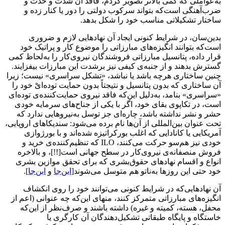
به‌عواملی که کمی بالاتر تصویر کردم، فاقد آن شدت و حدت و
ضرب‌آهنگی است‌که بتواند سرکوب دولتی را دور یا کنار زده و
ساختار تشکیلاتی مناسب خود را شکل بدهد.
بدین‌سان، در شرایط کنونی ایجاد آن نهادهایی لازم و ضروری
است‌که بتوانند انگیزه‌های مبارزاتی را موضوع کار و پراتیک خود
قرار داده، پتانسیل مبارزاتی فروشندگان نیروی‌کار را به‌لحاظ کمی
گسترش بدهند و از جنبه‌ی کیفی نیز برشدت این مبارزات بیفزایند.
چنین ساختاری هرچه باشد یا نباشد، «تشکل سراسری» نیست؛ زیرا
آن ساختاری که بدون پتانسیل و نتیجتاً بدون حمایت توده‌ایْ خود را
«سراسری» بنامد، به‌دلیل این‌که فاقد نیروی حمایت‌کننده‌ی توده‌ای
است، در تکاپوی بقای خود، اگر با ‌یکی از جناح‌های سرمایه خودی
حشر و نشر نداشته باشد، چاره‌ای جز توسل به‌نیروهایی ندارد که
تحت عنوان بین‌المللی از آن‌ها نام برده می‌شود: سندیکاهای اروپایی،
آمریکایی یا کانادایی ‌که اغلب بورکراتیزه شده‌اند و با بورژوازی
خودی نیز هم‌سو حرکت می‌کنند، ILO که تنظیم‌کننده‌ی خرید و
فروش منصفانه‌ی نیروی‌کار در سطح جهانی است[!!]، و بالاخره
انواع و اقسام نهادهای حقوق‌بشری که برای تحقق موازین بشری
خود حتی این روزها به‌ناتو هم متوسل می‌شوند[
این‌جا
و
این‌جا
].
آن نهادهایی‌که در شرایط کنونی می‌توانند خود را روی انکشاف
انگیزه‌های مبارزاتی متمرکز کنند، منهای این‌که چه عنوانی (اعم از
محفل، هسته، کمیته و غیره) داشته باشند و صرف‌نظر از این‌که
خاستگاه و پایگاه طبقاتی تشکیل‌دهندگان آن کارگری یا