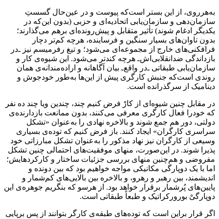
به‌هرروی، از این بستر است‌که پیوست و در عین‌حال گسستِ
سازمان‌‌دهی و سازمان‌یابی اتحادیه‌ای و حزبی (بدون این‌که در
یکدیگر ادغام شوند) تأثیر متقابل و پیش‌رونده‌ای برهم می‌گذارند؛
بدون تاوان‌های بسیار سنگین و فرساینده، هرچه کم‌تر دچار
فرافکنی‌های خارج از مجموعه‌ای می‌شود؛ و تیغ رفرمیسم نیز ـ‌در
بازداندگی ضدانقلابی‌اش‌ـ هرچه کندتر می‌شود. این شیوه‌ی کار و
سازمان‌یابی طبقاتی ـ‌در واقع‌ـ بیان آگاهانه و اراده‌مندانه‌ی همان
روندی است‌که جنبش کارگری پیش از این‌ها به‌طور خودجوش و
دینامیک از سرگذرانده است.
در مقابل چنین شیوه‌ای از کارْ فرض کنیم چند، چندین ویا چند ده نفر
که خودرا فعال کارگری معرفی می‌کنند، بدون ممانعت بازدارنده‌ی
دولتی، دور هم جمع شوند و بالاخره نهادی را به‌عنوان «تشکل
سراسری کارگران» ایجاد کنند. باز فرض کنیم که توده‌ی بسیاری
وسیعی از کارگران نیز نهاد مذکور را به‌عنوان تشکل مبارزاتی خود
پذیرا شوند. در این‌صورت، منهای موفقیت‌های احتمالی چنین تشکل
مفروضی و هم‌چنین منهای بررسی جزئیات ساختار و کارکردهایش؛
اما با یک دوپارگی مکانیکی مواجه خواهیم بود که بین دونده و
اندیشمند، بین رهبر و رهرو، و بالاخره بین بالایی‌های کم‌شمار و
پایین‌های پُرشمار برقرار خواهد بود. از هرسو که بنگریم جوهره‌ی این
دوپارگیْ بورورکراتیک و طبعاً طبقاتی است.
اگر قرار براین است که توده‌های طبقه‌ی کارگر بتوانند از پس برپایی