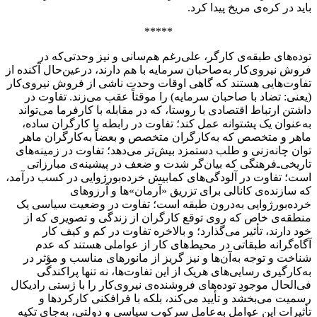
باید در کره‌ی مریخ پیدا کرد.
*****
توده‌‌های طبقه‌ی کارگر، علی‌رغم هم‌سانی و نیز وحدتی‌که در
فروش نیروی‌کار به‌صاحبان سرمایه با هم دارند، درعین‌حال آکنده از
تفاوت‌هایی هستند که گاهی اوقات وحدت ناشی از فروش نیروی‌کار
(یعنی: تضاد با ‌صاحبان سرمایه) را موقتاً ‌عقب می‌زند. تفاوت در
داشتن ارتباط اقتصادی با روستا، که در مقابله با کارفرما می‌تواند
به‌عنوان یک پشتوانه‌ عمل ‌کند؛ تفاوت در رابطه با کارگران ساده،
ماهر و متخصص که به‌کارگران متخصص و بعضاً به‌کارگران ماهر
توان چانه‌زنی و طلب دستمزد بیش‌تر می‌دهد؛ تفاوت در زمینه‌های
تاریخی‌ـ‌فرهنگی که بیان‌گر شدت و ضعف در پیشینه‌ی مبارزاتی
است؛ تفاوت در آلودگی‌های کمابیش خرده‌بورژوایی در کسب درآمد،
که سازنده‌ی کانالی برای تزریق «آرمان»ها و آرزوهای
خرده‌بورژوایی به‌درون طبقه است؛ تفاوت در وضعیت سیاسی یک
منطقه‌ی خاص که روی توقع کارگران از زندگی و تصویری که از
خود دارند، تأثیر می‌گذارد؛ و بالاخره تفاوت در کم و کیف کار
آگاه‌گرانه طبقاتی در محیط‌های کار از عواملی هستند که عدم
شناخت و توجه به‌آن‌ها و نیز گریز از مانورهای مناسب و مؤثر در
به‌کارگیری رسایی‌های هریک از این تفاوت‌ها، نه تنها پراکندگی
فی‌الحال موجودِ توده‌های فروشنده‌ی نیروی‌کار را با ژستی رادیکال
رسمیت می‌بخشد و تأیید می‌کند، بلکه با فرافکنی کارکردها و
تأثیرات این عوامل به‌‌عامل سرکوب سیاسی و دولتی، به‌جای تکیه