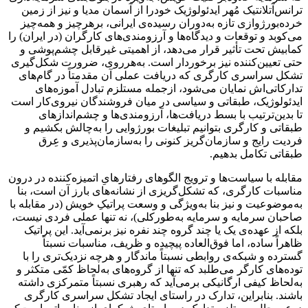
ترانس‌آتلانتیک مُهر ایدئولوژیک خودرا از آسمان مدیا و نیز از زمین
خرده‌بورژوازی تازه به‌دوران رسیده‌ی ایرانی، برهرچیز و همه‌چیز
می‌کوبد و توقعات و دیدگاه‌ها و آرزومندی‌های کارگران (در ایران) را
کمابیش تحت تأثیر قرار می‌دهد، از اهمیتی غیرقابل چشم‌پوشی و
حتی تعیین‌کننده نیز‌ برخوردار است. به‌هرروی، ضرورت شکل‌گیری
تشکل سراسری کارگری که دریافت عملی‌ آن مقدمتاً در گام‌های
تدارکاتی‌اش نمایان می‌شود، ازجمله مستلزم تبادل آموزه‌های
ایدئولوژیک، طبقاتی و ‌سیاسی در میان فروشندگان نیروی‌کار است‌
تا بدین‌ترتیب با بسط ‌دریافت‌ها، آرزومندی‌ها و چشم‌اندازهای
طبقاتی و کارگری بتوانیم تبلیغات بورژوایی را به‌چالش بکشیم و
فردیت رایج و سازمان‌گریز کنونی را به‌سازمان‌پذیری و عِرق
طبقاتی تکامل بدهیم.
مقابله با سیاست‌ها و ترویج الگوهای رفتارهایِ اتمیزه‌کننده در درون
مناسبات کارگری، که تشکل‌گریزی از نشانه‌های بارز آن است، بنا
به‌‌موضوعیت و نیز بنا به‌ویژگی و وسعت پراتیکِ خویش (در مقابله با
صاحبان سرمایه و سرمایه به‌طورکلی)، نه تنها عملی فردی نیست،
بلکه از عهده‌ی یک یا چند گروه چند نفره نیز برنمی‌آید. این پراتیک
ظاهراً ساده، اما فوق‌العاده پیچیده و ظریف، مناسبات نسبتاً
گسترده و شبکه‌ی روابطی نسبتاً ماندگار و هرچه نزدیک‌تری را با
توده‌های کارگر می‌طلبد که تنها از گروه‌های به‌لحاظ کمّی متکثر و
به‌لحاظ کیفی ارگانیکی برمی‌آید که رهبری نسبتاً متمرکزی داشته
باشند. بنابراین، تدارک در راستای ایجاد تشکل سراسری کارگری