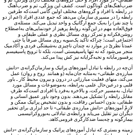
ضرب‌آهنگ‌های گوناگون است. کشف این ویژگی‌، تم و ضرب‌آهنگ
در رابطه با افراد و گروه‌های مختلف اولین گامی است‌که طرفین
رابطه را در مسیری سازمان می‌دهد که جمع عددی افراد (اعم از دو
یا چند نفر) را به‌یک جمع ارگانیک و واحد تبدیل می‌کند. مسئله‌ی
فوق‌العاده مهم در این‌گونه روابط پرهیز از خودنمایی‌های به‌اصطلاح
روشن‌فکرانه و تمرکز روی مسائل نظری و عملی طبقاتی و
اجتماعی است؛ چراکه تأکید یک‌سویه روی مسائل صرفاً یا حتی
عمدتاً نظریْ در موارد نه چندان ناچیزی به‌‌شیفتگی فردی و آکادمیک
منجر می‌شود که نه تنها پاسیفیستی است، بلکه تا ترویج پاسیفیسم
پرفسورمآبانه و نخبه‌گرایانه نیز کش پیدا می‌کند.
آن‌چه در رابطه‌ با تبادل آموزه‌های پراتیک و سازمان‌گرانه‌ی «دانش
مبارزه‌ی طبقاتی» به‌مثابه جان‌مایه (و همانند روح و روان) عمل
می‌کند، منهای فعلیت مبارزاتی در درون و بیرون محیط کار ـ باور
قلبی و درعین‌حال علمی به‌رابطه، به‌موضوعات و مسائل مورد
تبادل، به‌‌مسیر حرکت، و بالاخره به‌فرد یا افرادی است‌که طرفِ
مقابل رابطه را تشکیل می‌دهند. بدون وجود باور عمیق انسانی و
طبقاتی، بدون احساس رفاقت، و بدون تشخیص پراتیک ممکن و
لازمْ آموزه‌های «دانش مبارزه‌ی طبقاتی» تا حد ابزاری برای تحقیر
دیگران نیز تقلیل می‌یابد و رابطه‌ی تبادلاتی به‌بوروکراتیسمی
بیمارگونه و چه‌بسا ضدکارگری فرومی‌کاهد.
زمینه‌ و بستری که تبادل آموزه‌های پراتیک و سازمان‌گرانه‌ی «دانش