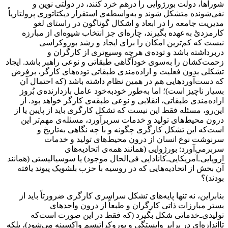
شوراها، دولت بورژوایی را درهم خرد کنند، در دولتی نوین و
نفی‌شونده متشکل شوند و به‌واسطه‌ی استقرار دیکتاتوری پرولتاریاْ
مدیریت جامعه را در ابعاد و اشکال گوناگون در راستای لغو
کارمزدیْ به‌عهده بگیرند، چاره‌ای جز انتخاب شیوه‌ای از مبارزه
نیست که کم‌ترین امکان را برای ایجاد و رشد بوروکراسی
دربرداشته باشد و توده‌ی هرچه وسیع‌تری از کارگران و
زحمت‌کشان را به‌سوی خودآگاهی طبقاتی و نوعی راهبر باشد. ایجاد
تشکلی بدون فعلیت و اراده‌مندی طبقاتی توده‌های کارگر، برفرض
که دست‌آوردهایی هم در همین نظام داشته باشد (که احتمال آن
بسیار ناچیز است)؛ اما به‌طور خودبه‌خود عامل بازدارنده‌ی بُروز
اراده‌مندی طبقاتی، انقلابی و نوعی طبقه‌ی کارگر خواهد بود. از
این‌رو، مسئله فقط این نیست که تشکل کارگری باید از پایین یا از
درون محیط‌های تولید و خدمات سربرآورد، مسئله‌ی مهم‌تر این
است‌که این تشکل کارگری چگونه و با چه نگاهی به‌تاریخ و
سرنوشت نوع انسان از درون محیط‌های تولید و خدمات
سربرمی‌آورد: بورژوایی (همانند همه‌ی اتحادیه‌های
اروپایی‌ـ‌آمریکایی‌ـ‌کانادایی فی‌الحال موجود) یا سوسیالیستی (همانند
آن بخش از اتحادیه‌هایی که در روسیه با حزب بلشویک پیوند یافته
بودند)؟
بنابراین، نه تنها پایه‌های تشکل سراسری کارگری ضرورتاً باید از
بستر مبارزات ذاتی کارگران و طبعاً از درون واحدهای
تولیدی‌ـ‌خدماتی شکل بگیرد (که فقط در این صورت است‌که
تااندازه‌ای در برابر وابستگی و بوروکراتیسم واکسینه می‌شود)، بلکه