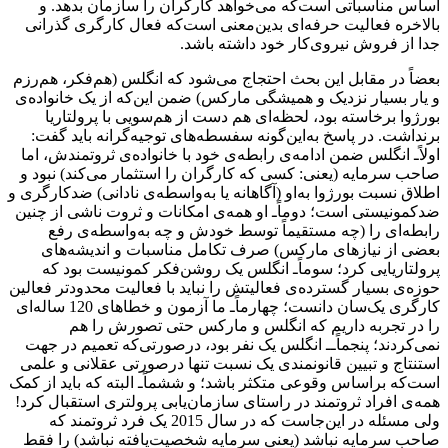
اساس مناسباتی است‌که می‌خواهد کارگران را سازمان بدهد. و
بالاخره فعالیت حرفه‌ای بدین‌معنی است‌که فعال کارگری گذرانی
جدا از فروش نیروی‌کار خود داشته باشد.
بعضاً در مقابل این بحث احتجاج می‌‌شود که انگلس (هم‌فکر، هم‌رزم
و یار بسیار نزدیک و همیشگی مارکس) ضمن این‌که از یک خانواده‌ی
بورژوا برخاسته بود، لحظه‌ای هم دست از هم‌سویی با پرولتاریا
برنداشت. در پاسخ به‌این‌گونه سفسطه‌های توجیه‌گرانه باید گفت:
اولاً‌ـ انگلس ضمن ادامه‌ی رابطه‌‌ی خود با خانواده‌ی ثروتمندش، اما
صاحب سرمایه (یعنی: کسی که کارگران را استثمار می‌کند) نبود و
اطلاق نسبت بورژوا به‌او (آگاهانه یا به‌واسطه‌ی نادانی) ضدکارگری و
ضدکمونیستی است؛ دوماً‌ـ او همه‌ی امکانات و ثروت ناشی از چنین
رابطه‌ای را (چه مستقیماً توسط خودش و چه به‌واسطه‌ی رفع
بعضی از نیازهای مارکس) صرف تکامل مناسبات و اندیشه‌های
پرولتاریایی کرد؛ سوماً‌‌ـ انگلس یک روشن‌فکر کمونیست بود که
حوزه‌ی بسیار گسترده‌ی فعالیتش را نباید با فعالیت محدودتر فعالین
کارگری یک‌سان دانست؛ چهارماً‌ـ ما آزمون و خطاهای 120 ساله‌ای
را در تجربه‌ داریم که انگلس و مارکس حتی تصورش را هم
نمی‌کردند؛ پنجماً‌ـ‌ـ انگلس یک نفر بود، درصورتی‌که تعمیم در جهت
استنتاج و تبیین قانونمندی یک نسبت تنها درصورتی عقلانی و علمی
است‌که براساس وقوعی متکثر باشد؛ و ششماً‌ـ البته که باید از کمک
همه‌ی افراد ثروتمند در راستای سازمان‌یابی پرولتری استقبال کرد!
ولی مسئله در این‌جاست که در سال 2015 یک فرد ثروتمند که
صاحب سرمایه نباشد (یعنی سرمایه شخصیت‌یافته نباشد) را فقط