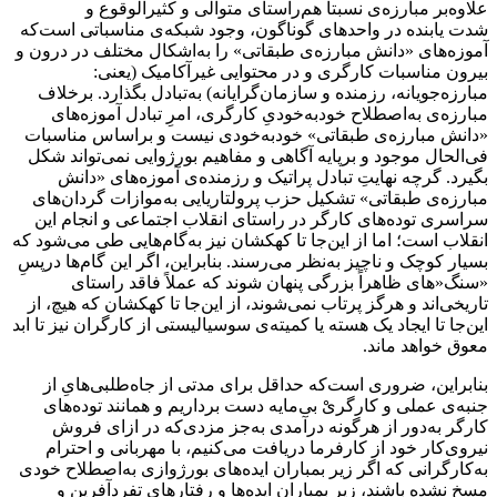
علاوه‌بر مبارزه‌ی نسبتاً هم‌راستای متوالی و کثیرالوقوع و
شدت یابنده در واحدهای گوناگون، وجود شبکه‌ی مناسباتی است‌که
آموزه‌های «دانش مبارزه‌ی طبقاتی» را به‌اشکال مختلف در درون و
بیرون مناسبات کارگری و در محتوایی غیرآکامیک (یعنی:
مبارزه‌جویانه، رزمنده و سازمان‌گرایانه) به‌تبادل بگذارد. برخلاف
مبارزه‌ی به‌اصطلاح خودبه‌خودیِ کارگری، امرِ تبادل آموزه‌های
«دانش مبارزه‌ی طبقاتی» خودبه‌خودی نیست و براساس مناسبات
فی‌الحال موجود و برپایه آگاهی و مفاهیم بورژوایی نمی‌تواند شکل
بگیرد. گرچه نهایتِ تبادل پراتیک و رزمنده‌ی آموزه‌های «دانش
مبارزه‌ی طبقاتی» تشکیل حزب پرولتاریایی به‌موازات گردان‌های
سراسری توده‌های کارگر در راستای انقلاب اجتماعی و انجام این
انقلاب است؛ اما از این‌جا تا کهکشان نیز به‌گام‌هایی طی می‌شود که
بسیار کوچک و ناچیز به‌نظر می‌رسند. بنابراین، اگر این گام‌ها درپسِ
«سنگ‌«های ظاهراً بزرگی پنهان شوند که عملاً فاقد راستای
تاریخی‌اند و هرگز پرتاب نمی‌شوند، از این‌جا تا کهکشان که هیچ، از
این‌جا تا ایجاد یک هسته‌ یا کمیته‌ی سوسیالیستی از کارگران نیز تا ابد
معوق خواهد ماند.
بنابراین، ضروری است‌که حداقل برای مدتی از جاه‌طلبی‌هایِ از
جنبه‌ی عملی و کارگریْ بی‌مایه دست برداریم و همانند توده‌های
کارگر به‌دور از هرگونه درآمدی به‌جز مزدی‌که در ازای فروش
نیروی‌کار خود از کارفرما دریافت می‌کنیم، با مهربانی و احترام
به‌کارگرانی که اگر زیر بمباران ایده‌های بورژوازی به‌اصطلاح خودی
مسخ نشده باشند، زیر بمباران ایده‌ها و رفتارهای تفردآفرین و