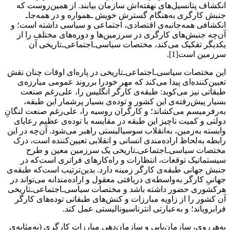
انکشاف پتانسیل‌های نهفته‌‌اش سازمان بیابند. از همین‌روست که
جنبش کارگری به‌هنگام گسترش خویش ـ‌همواره و در همه‌جا‌ـ
انکشافی همه‌جانبه‌ی اقتصادی، اجتماعی و سیاسی داشته است؛ و
آن‌چه جنبش‌های کارگری در سرزمین‌ها و دوره‌های مختلف را از
یکدیگر تفکیک می‌کند، مختصات سیاسی‌ـ‌اجتماعی‌ـ‌تاریخی آن
سرزمین است[1].
این مختصات سیاسی‌ـ‌اجتماعی‌ـ‌تاریخی در پاره‌ای اوقات چنان نقش
تعیین‌کننده‌ای پیدا می‌کند که مهر خودرا برروند عمومی مبارزه‌ی
طبقاتی نیز می‌کوبد: طبقه‌ی کارگر انگلیس را، علی‌رغم صنعت
بسیار پیش‌رفته‌ی این کشور و توده‌ی بسیار پرشمار این طبقه،
به‌رفرمیسم می‌کشاند؛ و کارگران روسیه را، علی‌رغم صنعت لنگانِ
دولتی و کمیت ناچیز این طبقه در مقایسه با توده‌ی عظیم رعایای
وابسته به‌زمین، به‌انقلاب سوسیالیستی راهبر می‌شود. آن‌چه در این
رابطه به‌لحاظ اراده‌مندی انسانی و انقلابی تعیین‌کننده است، درک
مختصات سیاسی‌ـ‌اجتماعی‌ـ‌تاریخی یک سرزمین معین و طرح
سیستماتیک توقعات، انتظارات و راه‌کارهای فراتری است‌که در
جنبش جهانی طبقه‌ی کارگر زمینه دارد. بدین‌ترتیب است‌که طبقه‌ی
جهانیِ کارگر به‌واسطه‌ی دریافتی معقول و اراده‌مندانه می‌تواند در
هرکشوری حضور داشته باشد و مختصات سیاسی‌ـ‌اجتماعی‌ـ‌تاریخی
آن کشور را از زاویه مبارزات و کنش‌های طبقاتی توده‌های کارگر
فرابرویاند؛ و به‌عبارتی انترناسیونالیستی عمل کند.
به‌هرروی، سازمان‌یابی و سازمان‌دهی مبارزات کارگری (به‌مثابه‌ی