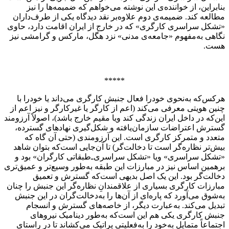
بنابراین، از خواننده‌ی این نوشته می‌خواهم که ضمیمه‌ها را نیز
مطالعه کند. ضمیمه‌ی دوم علاوه‌بر نقد دیدگاه یکی از طرف‌داران
«تشکل سراسری کارگری» که در خارج از ایران اقامت دارد، حاوی
نگاهی به‌مفهوم «جامعه‌ی مدنی» نزد هگل، مارکس و گرامشی نیز
هست.
*****
هرکس‌که به‌نحوی خودرا فعال جنبش کارگری می‌داند یا خودرا با
چنین هویتی معرفی می‌‌کند (اعم از کارگر یا غیرکارگر و نیز اعم از
این‌که در داخل ایران زندگی کند ویا مقیم خارج باشد)، اصولاً آرزومند
گسترش اعتراضات سازمان‌یافته و شکل‌گیری نهادهای گسترده،
متعدد و متمرکز کارگری است‌. این آرزومندی (حتی ‌آن گاه که
بیش‌تر نظاره‌گر است تا دخالت‌گر) تا آن‌‌جایی است‌که بتوان شاهد
«تشکل سراسری» ویا «تشکل سراسری‌ـ‌طبقاتی کارگران» بود و
برهمین اساس نیز در مبارزات این طبقه به‌طور وسیع‌تر‌‌ و عمیق‌‌تری‌‌
دخالت‌گر بود. این یک اصل بدیهی است‌که گسترش و تعمیق
مبارزات کارگری بسیاری از علاقمندانِ نظاره‌گر این جنبش را چنان
به‌شوق می‌آورد که پاره‌ای از آن‌ها را به‌دخالت‌گران در این جنبش
تبدیل می‌کند. به‌عبارت دیگر، از خاصه‌های گسترش و انسجام
جنبش کارگری یکی هم این است‌که به‌طور دینامیک نیروهای
اجتماعاً متمایل به‌خود را به‌فعلیتی پراتیک می‌کشاند تا در راستای