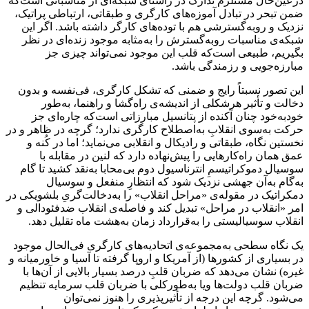
درعین‌حال مستلزم تدارک در راستای شبکه‌ای از مناسباتی است‌که
ضمن تبحر در تبادل آموزه‌های کارگری و طبقاتی، ارتباطی پراتیک،
نزدیک و روبه‌گسترشی هم با توده‌های کارگر داشته باشد. اگر این
شبکه‌ی مناسبات روبه‌گسترش را به‌مثابه‌ ‌موجود زنده‌ای در نظر
بگیریم، طبیعی است‌که قلب این موجود نمی‌تواند چیزی جز
مبارزه‌جویی و رزمندگی باشد.
این تصور نسبتاً رایج و ضمنی که تشکل کارگری، فی‌نفسه و بدون
دخالت و تأثیر هرشکلی از اندیشه‌ی راه‌گشا و راهنما، به‌طور
خودبه‌خود چنان آکنده از پتانسیل مبارزاتی است‌که چاره‌ای جز
حرکت به‌سوی انقلابِ به‌اصطلاح کارگری ندارد؛ گرچه در ظاهر و در
نخستین نگاه، طبقاتی و رادیکال و انقلابی می‌نماید؛ اما در کُنه و
عمق همان راه‌کارهایی را پیش‌نهاده دارد که لنین در مقابله با
سوسیال دموکراتیسمِ انترناسیول دوم بی‌محابا به‌نقد کشید تا گام
به‌گام به‌آن جهشی نزدیک شود که انتظارِ منفعل و سوسیال
دمکراتیک در مقوله‌ی «مراحل انقلاب» را به‌دخالت‌گریِ بلشویکی در
امر «انقلاب در مراحل» تبدیل کند و فاصله‌ی انقلاب ضدفئودالی و
انقلاب سوسیالیستی را به‌قرارداد زمان به‌هشت ماه تقلیل دهد.
یک نگاه سطحی به‌مجموعه‌ی اتحادیه‌های کارگری فی‌الحال موجود
در بسیاری از کشورها (از آمریکا و اروپا گرفته تا آسیا و خاورمیانه و
غیره) نشان می‌دهد که ضربان قلبِ درصد بسیار بالایی از آن‌ها با
ضربان قلب دولت‌ها ویا به‌طورکلی با ضربان قلب سرمایه تنظیم
می‌شود. گرچه این درجه از تأثیرپذیری را هنوز نمی‌توان