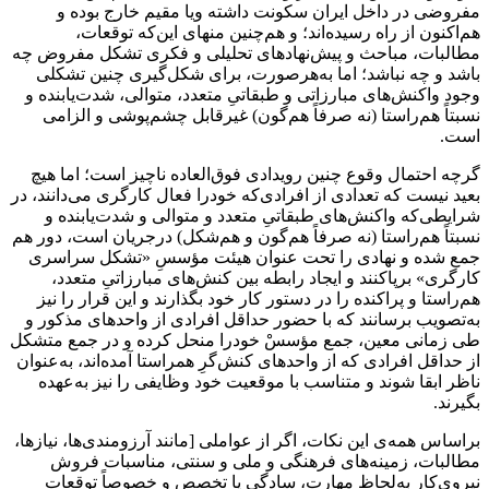
مفروضی در داخل ایران سکونت داشته ویا مقیم خارج بوده و
هم‌اکنون از راه رسیده‌اند؛ و هم‌چنین منهای این‌که توقعات،
مطالبات، مباحث و پیش‌نهادهای تحلیلی و فکری تشکل مفروض چه
باشد و چه نباشد؛ اما به‌هرصورت، برای شکل‌گیری چنین تشکلی
وجود واکنش‌های مبارزاتی و طبقاتیِ متعدد، متوالی، شدت‌یابنده و
نسبتاً هم‌راستا (نه صرفاً هم‌گون) غیرقابل چشم‌پوشی و الزامی
است.
گرچه احتمال وقوع چنین رویدادی فوق‌العاده ناچیز است؛ اما هیچ
بعید نیست که تعدادی از افرادی‌که خودرا فعال کارگری می‌دانند، در
شرایطی‌که واکنش‌های طبقاتیِ متعدد و متوالی و شدت‌یابنده و
نسبتاً هم‌راستا (نه صرفاً هم‌گون و هم‌شکل) درجریان است، دور هم
جمع شده و نهادی را تحت عنوان هیئت مؤسسِ «تشکل سراسری
کارگری» برپاکنند و ایجاد رابطه بین کنش‌های مبارزاتیِ متعدد،
هم‌راستا و پراکنده را در دستور کار خود بگذارند و این قرار را نیز
به‌تصویب برسانند که با حضور حداقل افرادی از واحدهای مذکور و
طی زمانی معین، جمع مؤسسْ خودرا منحل کرده و در جمع متشکل
از حداقل افرادی که از واحدهای کنش‌گرِ همراستا آمده‌اند، به‌عنوان
ناظر ابقا شوند و متناسب با موقعیت خود وظایفی را نیز به‌عهده
بگیرند.
براساس همه‌ی این نکات، اگر از عواملی [مانند آرزومندی‌ها، نیازها،
مطالبات، زمینه‌های فرهنگی و ملی و سنتی، مناسبات فروش
نیروی‌کار به‌لحاظ مهارت، سادگی یا تخصص و خصوصاً توقعات