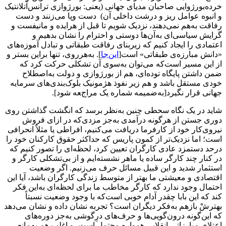
خرده‌بورژوایی صاحبان مدیای جهانی (یعنی: بورژوازی ترانس‌آتلانتیک
و انبوه عوامل ریز و درشت داخلی‌ آن) دست وپا می‌زنند و دست
رفاقت به‌هم نمی‌دهند، نزدیک شویم تا قبل از هرایده و مانیفست و
گرایش سیاسی‌ای به‌آن‌ها دوستی و احترام را نشان بدهیم و
اعتمادی را ایجاد کنیم که زیربنای رفاقت طبقاتی و تبادل آموزه‌های
«دانش مبارزه‌ی طبقاتی» است[
این‌جا
]. به‌هرروی، تنها براین بستر و
از این مسیر است‌که می‌توان به‌سوی آن تشکلی حرکت کرد که
ضمن داشتن پایگاه توده‌ای، هم از بورژوازی و دولت به‌اصطلاح
خودی مستقل باشد و هم زیر نفوذ هژمونیک بلوک‌بندی‌های سرمایه
جهانی قرار نگیرد[به‌ضمیمه شماره یک مراجعه شود].
شاید در یک نگاه سحطی چنین به‌نظر برسد که انگشت گذاشتن روی
‌دوری جستن از هرگونه درآمدی به‌جز مزدی‌که در ازای فروش
نیروی‌کار خود از کارفرما دریافت می‌کنیم، افراطی یا مثلاً انحرافی
است؛ اما نزدیک‌تر از کمون پاریس که حداکثر حقوق کارکنان خود را
درحد دستمزد عادی کارگران تعیین کرد، لحظه‌ای را تصور کنیم که
در کنار چند کارگر ساده یا ماهر نشسته‌ایم و از بی‌تشکلی کارگر و
استثمار شدید و این قبیل مسائل حرف می‌زنیم. اگر وضعیت
اقتصادی و معیشتی ما بهتر از متوسط زندگی کارگران باشد، آیا این
احتمال وجود ندارد که کارگر مخاطب ما برای لحظه‌ای به‌این فکر
کند که این بابا چقدر آدام خوبی است‌که با وجود وضعیت نسبتاً
بهترشْ بازهم به‌فکر دیگران است؟ تجربه نشان داده و نشان می‌دهد
که این‌گونه درون‌گویی‌ها و حرف‌های درِگوشی به‌جز دوره‌های
اعتلای مبارزاتی‌ـ‌انقلابی همواره محتمل است، و اغلب هم به‌مانعی