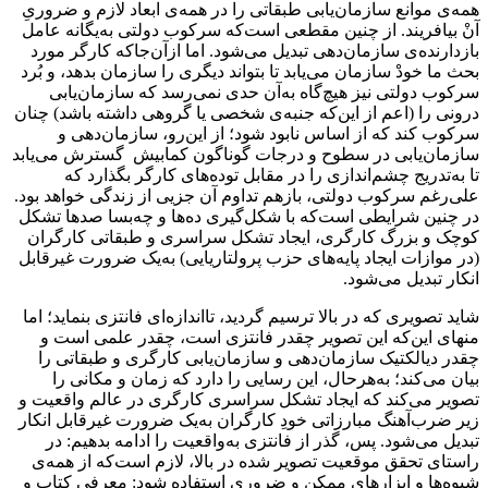
همه‌ی موانع سازمان‌یابی طبقاتی را در همه‌ی ابعاد لازم و ضروریِ
آنْ بیافریند. از چنین مقطعی است‌که سرکوب دولتی به‌یگانه عامل
بازدارنده‌ی سازمان‌‌دهی تبدیل می‌شود. اما ازآن‌جاکه کارگر مورد
بحث ما خودْ سازمان می‌یابد تا بتواند دیگری را سازمان بدهد، و بُرد
سرکوب دولتی نیز هیچ‌گاه به‌آن حدی نمی‌رسد که سازمان‌یابی
درونی را (اعم از این‌که جنبه‌ی شخصی یا گروهی داشته باشد) چنان
سرکوب کند که از اساس نابود شود؛ از این‌رو، سازمان‌دهی و
سازمان‌یابی در سطوح و درجات گوناگون کمابیش گسترش‌ می‌یابد
تا به‌تدریج چشم‌اندازی را در مقابل توده‌های کارگر بگذارد که
علی‌رغم سرکوب دولتی، بازهم تداوم آن جزیی از زندگی خواهد بود.
در چنین شرایطی است‌که با شکل‌گیری ده‌ها و چه‌بسا صدها تشکل
کوچک و بزرگ کارگری، ایجاد تشکل سراسری و طبقاتی کارگران
(در موازات ایجاد پایه‌های حزب پرولتاریایی) به‌یک ضرورت غیرقابل
انکار تبدیل می‌شود.
شاید تصویری که در بالا ترسیم گردید، تااندازه‌‌ای فانتزی بنماید؛ اما
منهای این‌که این تصویر چقدر فانتزی است، چقدر علمی است و
چقدر دیالکتیک سازمان‌دهی و سازمان‌یابی کارگری و طبقاتی را
بیان می‌کند؛ به‌هرحال، این رسایی را دارد که زمان و مکانی را
‌تصویر می‌کند که ایجاد تشکل سراسری کارگری در عالم واقعیت و
زیر ضرب‌آهنگ مبارزاتی خودِ کارگران به‌یک ضرورت غیرقابل انکار
تبدیل می‌شود. پس، گذر از فانتزی به‌واقعیت را ادامه بدهیم: در
راستای تحقق موقعیت تصویر شده در بالا، لازم است‌که از همه‌ی
شیوه‌ها و ابزارهای ممکن و ضروری استفاده شود: معرفی کتاب و