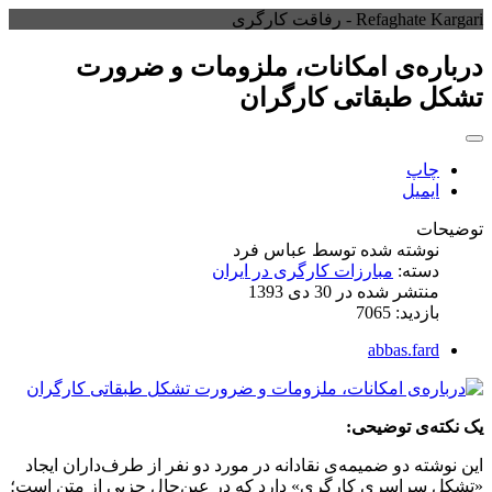
Refaghate Kargari - رفاقت کارگری
درباره‌ی امکانات، ملزومات و ضرورت
تشکل طبقاتی کارگران
چاپ
ایمیل
توضیحات
نوشته شده توسط
عباس فرد
دسته:
مبارزات کارگری در ایران
منتشر شده در 30 دی 1393
بازدید: 7065
abbas.fard
یک نکته‌ی توضیحی:
این نوشته دو ضمیمه‌ی نقادانه در مورد دو نفر از طرف‌داران ایجاد
«تشکل سراسری کارگری» دارد که در عین‌‌حال جزیی از متن است؛