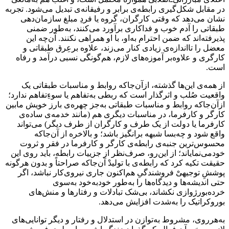
در مقابل شکل‌گیری رابطه‌ی برابر و رفیقانه‌ی تبدیل می‌شود. تجربه
نشان می‌دهد که وقتی کارگران، گروه یا فردِ مبلغ سازمان‌دهی
طبقاتی را آدم خوب و فداکاری برآورد می‌کنند، به‌طور ضمنی
پذیرفته‌اند که ضمن احترام به‌او، با او همراهی نکنند. آن‌چه این
معضل را تااندازه‌ی زیادی کنار می‌زند، علاوه برعِرق طبقاتی و
کارگری و علاوه‌بر آموزه‌های لازم، هم‌گونگی نسبی درآمد و رفاه
است.
از همه‌ی این‌ها گذشته، ازآن‌جاکه روابط و مناسبات طبقاتی یک
واقعیت صُلب و اثرگذار است که ربطی به‌تفاهم یا سوءِتفاهم ندارد؛
ازآن‌جاکه روابط و مناسبات طبقاتی به‌جز چهره‌ی بارز خویش مابین
کارگر و کارفرما، در مناسبات دیگری هم (مانند خدمه‌ی ساده‌ی
کارفرما یا دولت از یک طرف و کارگران از طرف دیگر) می‌تواند
واقع شود و چه‌بسا شبهه برانگیز باشد؛ و بالاخره از آن‌جاکه
محسوس‌ترین جنبه‌ی رابطه‌ی کارگر و کارفرما در فقر و ثروت
خودمی‌نمایاند؛ از این‌رو، صرف‌نظر از ‌جزییات رابطه، باید روی این
حقیقت تکیه کرد که رابطه‌ی با تولیدْ آن‌جا‌که صراحتاً و بدون هرگونه
پوششِ توجیهیْ فروشندگیِ هم‌اکنون جاری نیروی‌کار نباشد، اگر
حتی اندیشه‌ها و دیدگاه‌ها را به‌طور خودبه‌خود به‌سوی
خرده‌بورژوازی نکشاند، بی‌شک تبادلات و رفتارها و منش‌های
بوروکراتیک را به‌شدت افزایش می‌دهد.
به‌هرروی، مشروط به‌توازن در استدلال و رفتار و دیگر توانایی‌های